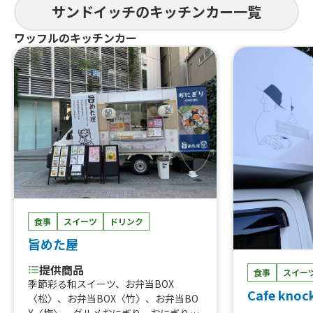
ド(ハーフ)、B
サンドイッチのキッチンカー一覧
ワッフルのキッチンカー
食事
スイーツ
ドリンク
旨めた屋
提供商品
食事
スイー
季節彩る和スイーツ、お弁当BOX
Cafe knoc
〈松〉、お弁当BOX〈竹〉、お弁当BO