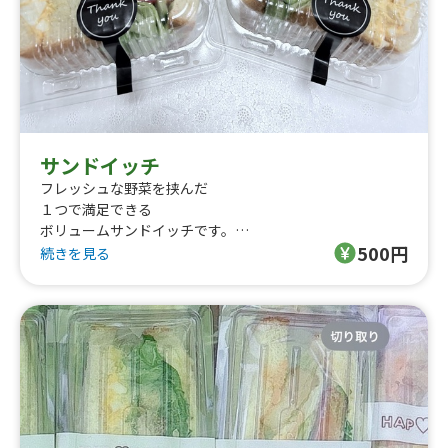
サンドイッチ
フレッシュな野菜を挟んだ
１つで満足できる
ボリュームサンドイッチです。
500円
毎日食べても飽きないように
続きを見る
日替わりで４種類のサンドイッチを
作ってます！