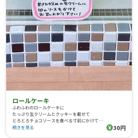
ロールケーキ
ふわふわのロールケーキに
たっぷり生クリームとクッキーを載せて
とろとろチョコソースを食べる寸前にかけて
30円
めし上がっていただきます
続きを見る