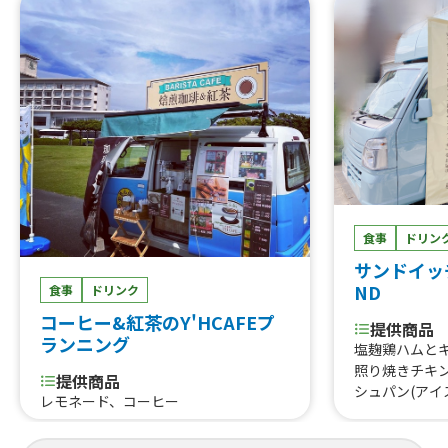
食事
ドリン
サンドイッチ
ND
食事
ドリンク
コーヒー&紅茶のY'HCAFEプ
提供商品
ランニング
塩麹鶏ハムとキ
照り焼きチキ
提供商品
シュパン(アイ
レモネード、コーヒー
ョコバナナ)、
プ)、アボカ