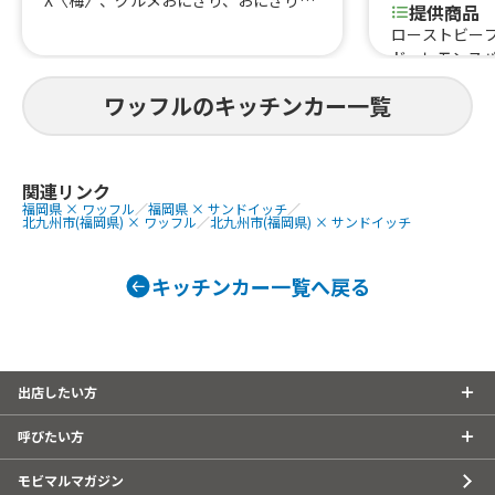
X〈梅〉、グルメおにぎり、おにぎり、
提供商品
お弁当BOX（梅）、お弁当BOX
ローストビー
（竹）、お弁当BOX（松）、本日の汁
ド、レモンス
物、季節の和スイーツ、Soy抹茶ラテ
ンドッグ、ベ
ワッフルのキッチンカー一覧
ndチョコチャ
NYチーズケー
ーレモンスカ
関連リンク
福岡県 × ワッフル
／
福岡県 × サンドイッチ
／
北九州市(福岡県) × ワッフル
／
北九州市(福岡県) × サンドイッチ
キッチンカー一覧へ戻る
出店したい方
呼びたい方
モビマルマガジン