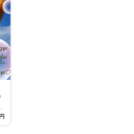
ホ
わ
0円
ー