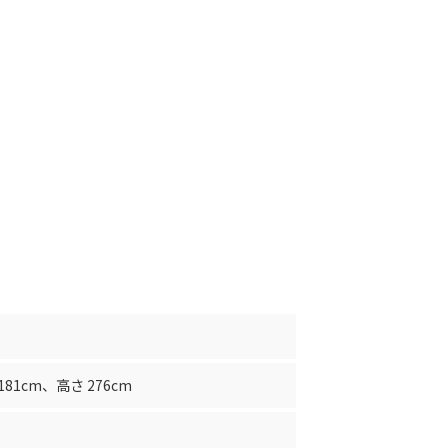
181cm
、
高さ 276cm