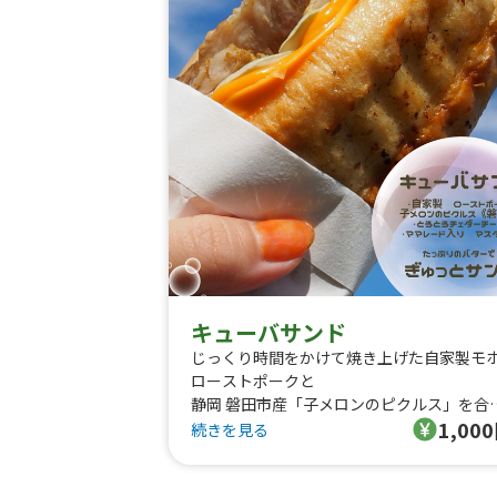
キューバサンド
じっくり時間をかけて焼き上げた自家製モ
ローストポークと
静岡 磐田市産「子メロンのピクルス」を合
1,00
せたキューバサンド
続きを見る
香ばしく焼き上げたパンにジューシーなポ