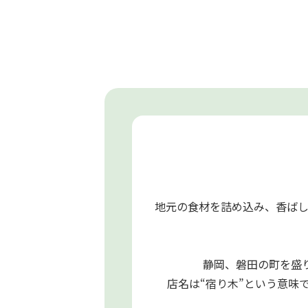
クとピクルス
とろとろチーズとオリジナルマスタードを
め込み
たっぷりのバターで“ぎゅっとサンド”しま
た
地元の食材を詰め込み、香ば
静岡、磐田の町を盛り
店名は“宿り木”という意味