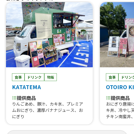
食事
ドリンク
物販
食事
ドリン
KATATEMA
OTOIRO K
提供商品
提供商品
りんごあめ、豚汁、カキ氷、プレミア
おにぎり唐揚
ムおにぎり、濃厚バナナジュース、お
キ丼、冷やし
にぎり
チキン南蛮丼
婆茄子丼、照
み丼、チャー