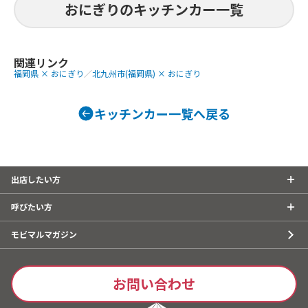
麻婆豆腐丼、
おにぎりのキッチンカー一覧
ョプサル風丼
マヨ丼、牛焼
ボトル(700円
円)、カップド
関連リンク
福岡県 × おにぎり
／
北九州市(福岡県) × おにぎり
ンク(400)、
天セット、唐
からあげ10個
キッチンカー一覧へ戻る
(650)、おにぎ
円)、おにぎり(
おにぎり(35
（ペットボト
出店したい方
呼びたい方
モビマルマガジン
お問い合わせ