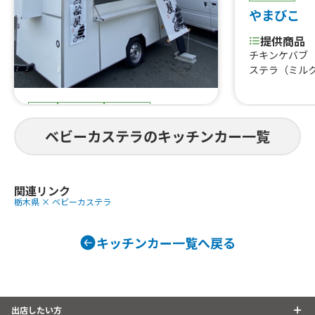
やまびこ
提供商品
チキンケバブ
ステラ（ミル
食事
スイーツ
ドリンク
大阪黒船屋
ベビーカステラのキッチンカー一覧
提供商品
唐揚げ、フルーツ飴、ハラミ串、ハシ
マキ、ベビーカステラ
関連リンク
栃木県 × ベビーカステラ
キッチンカー一覧へ戻る
出店したい方