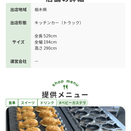
出店地域
栃木県
出店形態
キッチンカー（トラック）
全長 529cm
サイズ
全幅 194cm
高さ 290cm
運営会社
－
提供メニュー
食事
スイーツ
ドリンク
#ベビーカステラ