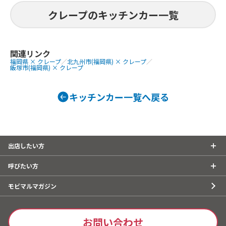
ソフトクリー
サニーズ奈良店
クレープのキッチンカー一覧
パイン氷り、み
、フルフルポ
提供商品
ス、アイスブ
カキ氷、定番クレープ。
スブリュレク
関連リンク
福岡県 × クレープ
／
北九州市(福岡県) × クレープ
／
グ ロングチ
飯塚市(福岡県) × クレープ
ト 唐揚げ
キッチンカー一覧へ戻る
出店したい方
呼びたい方
モビマルマガジン
お問い合わせ