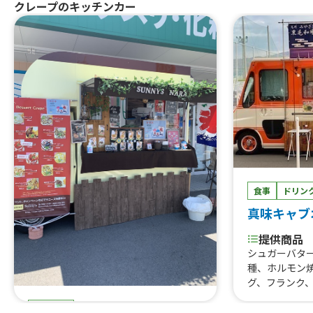
クレープのキッチンカー
食事
ドリン
真味キャブ
提供商品
シュガーバタ
種、ホルモン
グ、フランク
肉うどん、き
スイーツ
どん、ラスポ