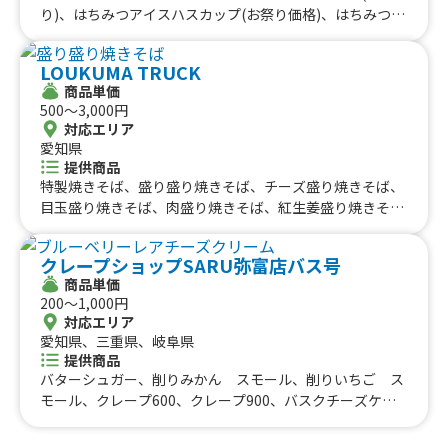
名物牛タン串、タンフル(フルーツ飴)、おでん7種(冬季限
レープブリュレ抹茶、アイスクレープショコラ、アイスク
り)、はちみつアイスハスカップ(お祭り価格)、はちみつク
定)、おでん4種(冬季限定)、タピオカミルクティー、チー
レープショートケーキ、アイスクレープブリュレ、しゅわ
リームソーダ(お祭り価格)、ホットドッグドリンクセット
ズソースからあげ、明太マヨからあげ、旨だれしみしみプ
しゅわフルーツポンチ、かき氷
(お祭り価格)、野菜各種、野菜たっぷりホットドッグとド
ルコギ丼(温玉あり)、旨だれしみしみプルコギ丼(温玉な
LOUKUMA TRUCK
リンクランチセット、野菜たっぷりカレーランチセット、
し)、昔懐かしいラムネ、光るボトル(スヌーピー)、チュロ
商品単価
季節の冷製スープ、旬の野菜ランチセット、季節のスイー
500〜3,000円
ス、愛知県西尾産「抹茶氷」、愛知県西尾産の「和ちゅろ
ツ、野菜各種、冷やしきゅうり、クリームソーダ、北海道
対応エリア
す」、フライドポテト(明太マヨ•チーズソースなど)、サク
産アイス ハスカップ、北海道産アイス ミルク、はちみ
愛知県
もちロングポテト明太マヨ･チーズソースなど、韓国風か
つアイスハスカップ、国産はちみつ、ライス、野菜各種、
提供商品
らあげ(ハニーマスタード)、韓国風からあげ(ヤンニョムチ
カット野菜、カットフルーツ、フルーツアイス各種、はち
特製焼きそば、盛り盛り焼きそば、チーズ盛り焼きそば、
キン)、トルネードポテト、フライドポテト、サクもちロ
みつアイスミルク、ホットドッグ、はちみつクリームソー
目玉盛り焼きそば、肉盛り焼きそば、紅生姜盛り焼きそ
ングポテト、ソフトドリンク、じゅーしー唐揚げ6個以
ダ各種、野菜スープ各種
ば、メキシカン焼きそば、マヨ盛り焼きそば、海苔盛り焼
上、ふわふわかき氷(夏季限定)、和牛ホルモン焼きそば、
きそば、生フランク、メガつくね串、A5極上和牛串、A5
豚バラ焼きそば
クレープショップSARU弥富店バス号
和牛肉寿司(2貫)、A5和牛ステーキ丼(フルサイズ)、A5和
商品単価
牛ステーキ丼(ハーフサイズ)、ベーコンステーキ串、ソー
200〜1,000円
セージ盛り合わせ、ドイツ風ミートボール煮込み
対応エリア
愛知県、三重県、岐阜県
提供商品
バターシュガー、削りみかん スモール、削りいちご ス
モール、クレープ600、クレープ900、バスクチーズケー
キ、クレープ1000、キャラメルクリーム、チョコクリー
ム、たっぷりクリーム、カスタードチョコバナナクリー