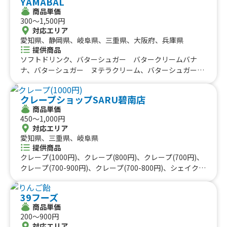
YAMABAL
ボカド丼、チキン南蛮丼、漆黒スタミナカレー、和風オム
商品単価
BOX、みそホルモンBOX、みそホルモン、旨辛ネギ鶏から
300〜1,500円
BOX、旨辛ネギ鶏から、串カツ、年越しそば、ぜんざい、
対応エリア
揚げサンド：ノーマル、揚げサンド：チョコベリー、揚げ
愛知県、静岡県、岐阜県、三重県、大阪府、兵庫県
サンド：ベリーベリー、揚げサンド：チョコバナナ、揚げ
提供商品
サンド：マンゴー、揚げサンド：チョコナッツ、揚げサン
ソフトドリンク、バターシュガー バタークリームバナ
ド：メープルナッツ、揚げサンド：キャラメルナッツ、揚
ナ、バターシュガー ヌテラクリーム、バターシュガー
げサンド：ブルーベリー、揚げサンド：あんホイップ、揚
抹茶、バターシュガー アールグレイ、バターシューガ
げサンド：キウイ、オムレツサンドBOX、ハムカツサンド
ー チョコ、バターシュガークレープ、かき氷、もちもち
クレープショップSARU碧南店
BOX、フランクサンドBOX、スウィーツサンド：ノーマ
ニョッキフライ、厚切りベーコンステーキ串、ばななじゅ
商品単価
ル、スウィーツサンド：チョコベリー、スウィーツサン
ーす抹茶、700円ばななじゅーすエスプレッソ、ばななじ
450〜1,000円
ド：ベリーベリー、スウィーツサンド：チョコバナナ、ス
ゅーす600円、エスプレッソバナナジュース、ハワイアン
対応エリア
ウィーツサンド：マンゴー、スイーツサンド：チョコ、ス
ソーダ、豚キムチサンド、アサイー、たまごサンド600
愛知県、三重県、岐阜県
イーツサンド：メープル、スイーツサンド：キャラメル、
円、ベーコンチーズ500円、牛串、ホットチョコ、日替わ
提供商品
スイーツサンド：あんホイップ、スイーツサンド：ブルー
りスープ、キャラメルソース入りチュロス、ベーコンチー
クレープ(1000円)、クレープ(800円)、クレープ(700円)、
ベリー、スイーツサンド：キウイ、ポップコーン、卵焼き
ズ、クリームソーダ、自家製レモネード、かき氷、チーズ
クレープ(700-900円)、クレープ(700-800円)、シェイク、
棒、卵焼きフランク棒、タピオカチップス、ちょいチュロ
ステーキサンド、ねぎ塩豚、キャラメルナッツとクリーム
コーヒー、削りフルーツ、ジュース、クレープ
ス、ちょいチュロス：フレーバー付、チュロホイップ、ポ
チーズ、ポテト、バナナジュース、エルビスサンド、厚焼
テト、フライドチキン、チビから、米粉唐揚げ、珈琲ゼリ
39フーズ
きたまごサンド、厚切りベーコンときのこバター、明太エ
ー：ノーマル、珈琲ゼリー：トール、けずりイチゴ、ぶど
商品単価
ビアボガド、テリヤキチキンサンド
200〜900円
うジュース、アップルジュース、オレンジジュース、フラ
対応エリア