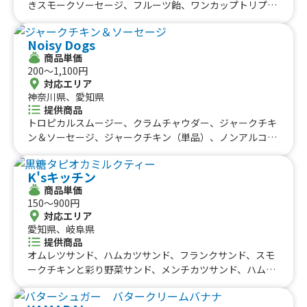
モンド、レモンシュガー、ワッフルカップ、クレープメニ
きスモークソーセージ、フルーツ飴、ワンカップトリプル
ュ表（通常販売）、クレープメニュ表（イベント販売）、
セット、ミニ唐揚げ、スパイスポテト、バニラアイス、カ
コールドドリンク各種（ソフトドリンク 炭酸 非炭
ルピスジュース、タピオカジュース、コーヒー、飲むおし
Noisy Dogs
酸）、ホットドリンク各種（ソフトドリンク 非炭酸）、
るこ、水餃子、ニラ焼き餃子、アサヒビール、唐揚げ丼、
商品単価
かき氷各種
唐揚げ、酸辣烫(サンラァタン)、豚肉と野菜のおかゆ
200〜1,100円
対応エリア
神奈川県、愛知県
提供商品
トロピカルスムージー、クラムチャウダー、ジャークチキ
ン＆ソーセージ、ジャークチキン（単品）、ノンアルコー
ルビール、ソフトドリンク、ラムネ、かき氷、フライドチ
キン、フライドポテト、NoisyDog、ビール、ジャークチ
K'sキッチン
キンサンド、jerk chicken bowl（丼）、生フランクフルト
商品単価
150〜900円
対応エリア
愛知県、岐阜県
提供商品
オムレツサンド、ハムカツサンド、フランクサンド、スモ
ークチキンと彩り野菜サンド、メンチカツサンド、ハムカ
ツサンド：ハーフ、オムレツサンド：ハーフ、フランクサ
ンド：ハーフ、MIXサンド、台湾丼、照り焼きチキンとア