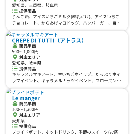
ンクフルト：ハーブ、フランクフルト：プレーン、HOT珈
愛知県、三重県、岐阜県
琲、ICE珈琲、ソフトドリンク、レモネード、ジンジャー
提供商品
レモネード、ブルーレモネード、パインスカッシュ、いち
りんご飴、アイスいちごミルク(練乳がけ)、アイスいちご
ごみるく、オリオンビール、パイナップルティー、柚子は
チョコレート、からあげマヨドッグ、ハンバーガー、自家
ちみつティー、ハチミツティー、HOTレモネード、コーン
製サーターアンダギー、削りいちご、沖縄アルコール、ト
スープ、マンドゥースープ、かき氷、冷凍ミカン、タピオ
ロピカルジュース、シャリシャリ冷凍みかん缶、ホットド
カミルクティー、黒糖タピオカミルクティー
CREPE DI TUTTI（アトラス）
ッグ、揚げパン(シュガー、きなこ、西尾抹茶)、沖縄名物
商品単価
ポークたまごおにぎり、生果実入りトロピカルマンゴーか
500〜1,000円
き氷、甘酸っぱい初恋の味いちごチョコ串、自家製ブリュ
対応エリア
レ、チキン竜田バーガー、チョコバナナ、フルーツチュロ
愛知県、岐阜県
ス(進化系チュロス)、オレオ&クリームクロッフル(クロワ
提供商品
ッサン+ワッフル)、マスカルポーネ(クリームチーズ)&ベ
キャラメルマキアート、生いちごホイップ、たっぷりホイ
リークロッフル(クロワッサン+ワッフル)、いちごクリーム
ップイベント、キャラメルナッツイベント、フローズンい
クロッフル(クロワッサン+ワッフル)、チョコバナナクロッ
ちごホイップイベント、バナナホイップイベント、クッキ
フル(クロワッサン+ワッフル)、愛知県西尾産抹茶クロッフ
ーアンドクリームイベント、お手軽クレープ、バナナオレ
Le manger
ル(クロワッサン+ワッフル)、鹿児島県産紫いもクロッフル
オクレープイベント、いちごオレオクレープイベント、い
商品単価
(クロワッサン+ワッフル)、チーズソースたこ焼き(6個入
ちごオレオクレープ、バナナオレオクレープ、ドリンク、
100〜1,300円
り)、一味唐辛子たこ焼き(6個入り)、たこ焼き(6個入り)、
コーヒーフロート、クリームソーダ、シュガーバター、ク
対応エリア
コムタンスープの水餃子(5個入り)、さつまいもシュガース
ッキーアンドクリーム、キャラメルナッツ、バナナチョコ
愛知県
ティック、韓国人気スイーツクロッフル(クロワッサン＋ワ
ホイップ、シナモンバター、ホイップ、いちごホイップ、
提供商品
ッフル)、レモネード、和牛ステーキ串、牛ハラミ串、仙台
アサイーボウル、いちごバナナチョコホイップ、アイスク
プライドポテト、ホットドリンク、季節のスイーツ(お祭