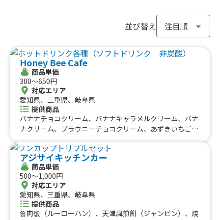
新潟県
富山県
石川県
福井県
長野県
#ポップコーン
#たい焼き
#ホットサンド
関西のケータリングカー
#ホットドッグ
#タコライス
#焼きそば
並び替え
#フライドポテト
#ガパオライス
#ピザ
#焼き鳥
大阪府
兵庫県
奈良県
京都府
滋賀県
和歌山県
東海のケータリングカー
#おにぎり
#ワッフル
#フルーツサンド
Honey Bee Cafe
#ローストビーフ
#スムージー
#魯肉飯
#メキシカン
愛知県
静岡県
三重県
岐阜県
商品単価
#アイスクリーム
#ヤンニョムチキン
#中華
#団子
中国のケータリングカー
300〜650円
#クリームソーダ
#サンドイッチ
#わたあめ
#スープ
対応エリア
鳥取県
愛知県、三重県、岐阜県
島根県
岡山県
広島県
山口県
#ケーキ
#クロッフル
#モンブラン
#お弁当
#パフェ
提供商品
四国のケータリングカー
#フルーツジュース
#パン
#韓国料理
#パンケーキ
バナナチョコクリーム、バナナキャラメルクリーム、バナ
#海鮮
#和菓子
#和食
#ご当地グルメ
#串焼き
ナクリーム、ブラウニーチョコクリーム、あずきいちごク
徳島県
香川県
愛媛県
高知県
リーム、あずき抹茶クリーム、あずき黒蜜クリーム、きな
#流行グルメ
#丼ぶり
#台湾料理
#ベトナム料理
九州のケータリングカー
こあずき抹茶クリーム、きなこあずき黒蜜クリーム、みか
#タイ料理
#軽食・スナック
#パスタ
アジサイキッチンカー
んクリーム、オレオクリーム、チョコクリーム、キャラメ
福岡県
佐賀県
長崎県
熊本県
大分県
宮崎県
鹿児島県
#りんご飴・フルーツ飴
#スイーツ
#キューバサンド
商品単価
ルクリーム、抹茶クリーム、ストロベリークリーム、ブル
沖縄のケータリングカー
500〜1,000円
#アサイーボウル
#10円パン
#レモネード
ーベリークリーム、マンゴークリーム、メープルクリー
対応エリア
ム、ソーセージチーズ、ツナピザ、ツナチーズ、ツナサラ
沖縄県
愛知県、三重県、岐阜県
ダ、ハムツナチーズ、ハムピザ、ハムチーズ、ハムサラ
提供商品
ダ、シュガーバター、チョコアーモンド、キャラメルアー
鲁肉饭（ルーローハン）、天津風煎餅（ジャンビン）、焼