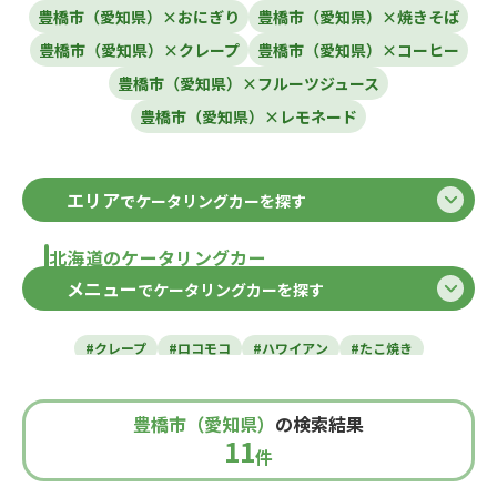
豊橋市（愛知県）×おにぎり
豊橋市（愛知県）×焼きそば
豊橋市（愛知県）×クレープ
豊橋市（愛知県）×コーヒー
豊橋市（愛知県）×フルーツジュース
豊橋市（愛知県）×レモネード
エリア
でケータリングカーを探す
北海道のケータリングカー
メニュー
でケータリングカーを探す
北海道
東北のケータリングカー
#クレープ
#ロコモコ
#ハワイアン
#たこ焼き
青森県
岩手県
宮城県
秋田県
山形県
福島県
#焼き芋
#肉・ステーキ
#かき氷
#チュロス
関東のケータリングカー
#餃子・小籠包
#唐揚げ
#ドリンク
#タピオカ
豊橋市（愛知県）
の検索結果
#うどん・蕎麦
#イタリアン
#カレー
#タコス
東京都
千葉県
神奈川県
埼玉県
11
栃木県
茨城県
群馬県
山梨県
件
北信越のケータリングカー
#ハンバーガー
#ケバブ
#コーヒー
#揚げパン
#ラーメン
#わらび餅
#ドーナツ
#ベビーカステラ