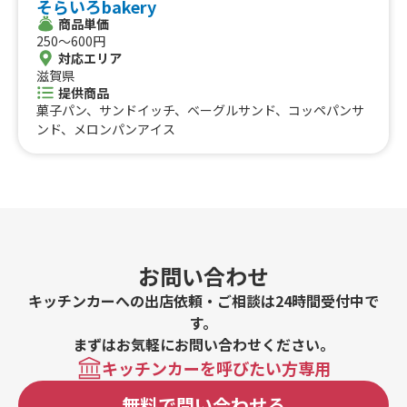
そらいろbakery
#ローストビーフ
#スムージー
#魯肉飯
#メキシカン
愛知県
静岡県
三重県
岐阜県
商品単価
#アイスクリーム
#ヤンニョムチキン
#中華
#団子
中国のケータリングカー
250〜600円
#クリームソーダ
#サンドイッチ
#わたあめ
#スープ
対応エリア
鳥取県
滋賀県
島根県
岡山県
広島県
山口県
#ケーキ
#クロッフル
#モンブラン
#お弁当
#パフェ
提供商品
四国のケータリングカー
#フルーツジュース
#パン
#韓国料理
#パンケーキ
菓子パン、サンドイッチ、ベーグルサンド、コッペパンサ
#海鮮
#和菓子
#和食
#ご当地グルメ
#串焼き
ンド、メロンパンアイス
徳島県
香川県
愛媛県
高知県
#流行グルメ
#丼ぶり
#台湾料理
#ベトナム料理
九州のケータリングカー
#タイ料理
#軽食・スナック
#パスタ
福岡県
佐賀県
長崎県
熊本県
大分県
宮崎県
鹿児島県
#りんご飴・フルーツ飴
#スイーツ
#キューバサンド
沖縄のケータリングカー
#アサイーボウル
#10円パン
#レモネード
沖縄県
お問い合わせ
キッチンカーへの出店依頼・ご相談は24時間受付中で
す。
まずはお気軽にお問い合わせください。
キッチンカーを呼びたい方専用
無料で問い合わせる