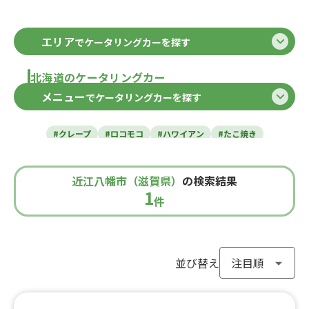
エリア
でケータリングカーを探す
北海道のケータリングカー
メニュー
でケータリングカーを探す
北海道
東北のケータリングカー
#クレープ
#ロコモコ
#ハワイアン
#たこ焼き
青森県
岩手県
宮城県
秋田県
山形県
福島県
#焼き芋
#肉・ステーキ
#かき氷
#チュロス
関東のケータリングカー
#餃子・小籠包
#唐揚げ
#ドリンク
#タピオカ
近江八幡市（滋賀県）
の検索結果
#うどん・蕎麦
#イタリアン
#カレー
#タコス
東京都
千葉県
神奈川県
埼玉県
1
栃木県
茨城県
群馬県
山梨県
件
北信越のケータリングカー
#ハンバーガー
#ケバブ
#コーヒー
#揚げパン
#ラーメン
#わらび餅
#ドーナツ
#ベビーカステラ
新潟県
富山県
石川県
福井県
長野県
#ポップコーン
#たい焼き
#ホットサンド
関西のケータリングカー
#ホットドッグ
#タコライス
#焼きそば
並び替え
#フライドポテト
#ガパオライス
#ピザ
#焼き鳥
大阪府
兵庫県
奈良県
京都府
滋賀県
和歌山県
東海のケータリングカー
#おにぎり
#ワッフル
#フルーツサンド