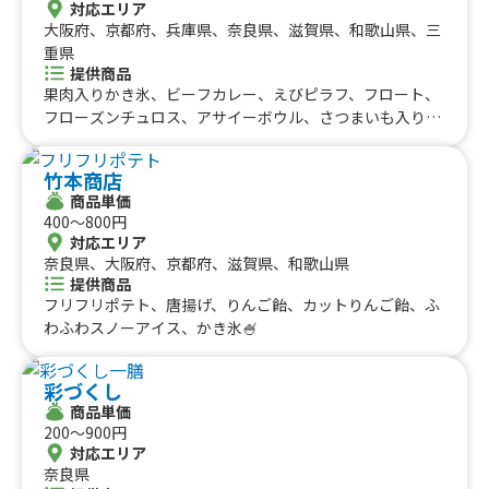
対応エリア
ジ)、ホットワイン、クリスマスラテ、スモークチキンのパ
ふわ果実かき氷、ハワイアンバーガー、かき氷（ふわふわ
大阪府、京都府、兵庫県、奈良県、滋賀県、和歌山県、三
ニーニ、アイススムージー、ベルギーワッフル、チュロ
氷）、生ビール、ハイボール、酎ハイ、ソフトドリンク、
重県
ス、ホットドッグ、イタリアンドリンク、タピオカドリン
かき氷、三田牛（メンチカツ、コロッケ）チーズハット
提供商品
ク、エスプレッソアレンジコーヒー
グ、チーズボール、フランクフルト、フライドポテト、ダ
果肉入りかき氷、ビーフカレー、えびピラフ、フロート、
ージーパイ、かき氷、かしみん焼き（泉州岸和田名物）ダ
フローズンチュロス、アサイーボウル、さつまいも入り
ージーパイ、フランクフルト、ソフトドリンク、ダージー
秋の和風オムライス、ベビーカステラ、アイスチョコバナ
パイ、かき氷、チーズボール、チーズドック、ダージーパ
ナ、ミニクレープ、ドリロコス、包みクレープ、夏 500
竹本商店
イ、三田牛メンチカツ、三田牛コロッケ、フランクフル
円クレープ、お手軽クレープ、手ごねハンバーグプレー
商品単価
ト、チーズハットグ、チーズボール、ポテトチーズハット
ト、自家製ローストビーフプレート、りんごあめ、塩キャ
400〜800円
グ、チーズハットグ、チーズボール、三田牛メンチカツ、
ラメルビスケットクレープ、コーヒーチョコクレープ、キ
対応エリア
三田牛コロッケ、フランクフルト、牛串（牛タン、牛ハラ
ャラメルコーヒーナッツクレープ、オレオクレープ、いち
奈良県、大阪府、京都府、滋賀県、和歌山県
ミ、牛カルビ）三田牛（メンチカツ、コロッケ）チーズハ
ご練乳クレープ、キーマカレー、選べる600円クレープ、
提供商品
ットグ、チーズボール、フランクフルト、フライドポテ
チキンオーバーサンド、チキンオーバーライス、カレーオ
フリフリポテト、唐揚げ、りんご飴、カットりんご飴、ふ
ト、ダージーパイ、アルコール、牛串（牛タン、牛ハラ
ムライス、骨つきソーセージ、ストロベリーホットチョ
わふわスノーアイス、かき氷🍧
ミ、牛カルビ）三田牛（メンチカツ、コロッケ）チーズハ
コ、おでん 3種盛り、550円 ドリンク、550円 スー
ットグ、チーズボール、フランクフルト、ポテト、ドリン
プ、ストロベリーリッチチーズケーキ、フルーツサンド
ク（アルコール）、三田牛メンチカツ、三田牛コロッケセ
彩づくし
600、フルーツサンド 500、フルーツサンド、ブルーベ
ット、①トルティーヤ（タコス、ジャークチキン、プルコ
商品単価
リーリッチチーズケーキ、チョコづくし、選べるおにぎり
200〜900円
ギ、ドック）②ドリンク（アルコール、ソフトドリンク
と豚汁セット、デミグラスソースオムライス、フルーツサ
対応エリア
等）、ボリューム弁当
ンド、アメリカンドッグ、500円ドリンク、コーンスー
奈良県
プ、クラムチャウダー、学生用 クラムチャウダー、550