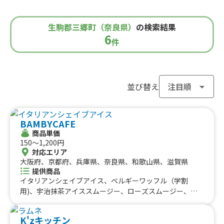
青森県
岩手県
宮城県
秋田県
山形県
福島県
#焼き芋
#肉・ステーキ
#かき氷
#チュロス
関東のケータリングカー
#餃子・小籠包
#唐揚げ
#ドリンク
#タピオカ
生駒郡三郷町（奈良県）
の検索結果
#うどん・蕎麦
#イタリアン
#カレー
#タコス
東京都
千葉県
神奈川県
埼玉県
6
栃木県
茨城県
群馬県
山梨県
件
北信越のケータリングカー
#ハンバーガー
#ケバブ
#コーヒー
#揚げパン
#ラーメン
#わらび餅
#ドーナツ
#ベビーカステラ
新潟県
富山県
石川県
福井県
長野県
#ポップコーン
#たい焼き
#ホットサンド
関西のケータリングカー
#ホットドッグ
#タコライス
#焼きそば
並び替え
#フライドポテト
#ガパオライス
#ピザ
#焼き鳥
大阪府
兵庫県
奈良県
京都府
滋賀県
和歌山県
東海のケータリングカー
#おにぎり
#ワッフル
#フルーツサンド
BAMBYCAFE
#ローストビーフ
#スムージー
#魯肉飯
#メキシカン
愛知県
静岡県
三重県
岐阜県
商品単価
#アイスクリーム
#ヤンニョムチキン
#中華
#団子
中国のケータリングカー
150〜1,200円
#クリームソーダ
#サンドイッチ
#わたあめ
#スープ
対応エリア
鳥取県
大阪府、京都府、兵庫県、奈良県、和歌山県、滋賀県
島根県
岡山県
広島県
山口県
#ケーキ
#クロッフル
#モンブラン
#お弁当
#パフェ
提供商品
四国のケータリングカー
#フルーツジュース
#パン
#韓国料理
#パンケーキ
イタリアンシェイブアイス、ベルギーワッフル（学割
#海鮮
#和菓子
#和食
#ご当地グルメ
#串焼き
用)、宇治抹茶アイススムージー、ローズスムージー、ロ
徳島県
香川県
愛媛県
高知県
ーズチュロス、ローズホットドッグ、チュロス&ワッフ
#流行グルメ
#丼ぶり
#台湾料理
#ベトナム料理
九州のケータリングカー
ル、レッドホットスパイシードッグ、パニーニ（学祭用)、
#タイ料理
#軽食・スナック
#パスタ
K'zキッチン
ホワイトキャラメル&チョコレートラテ、抹茶のおしる