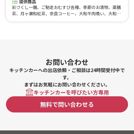
提供商品
円くれーぷ、ケチャップオムライス、選べるクレープ 50
彩づくし一膳、ご馳走おむすび各種、季節のお漬物、薬膳
0円、おにぎり 350円、選べる500円クレープ、和風ツナ
茶、月ヶ瀬和紅茶、奈良コーヒー、大和牛肉吸い、大和牛
オクラ丼、大阪名物 どて焼き、たい焼き、おにぎり弁
しぐれ煮、大和ポーク香味味噌、すじこ、奈良漬、金山寺
当、みたらし団子（二本入り）、スムージー、500円 ク
味噌焼きおにぎり、卵黄醤油漬け、明太子、海老マヨ、鮭
レープ、ストロベリーミックスクリーム、おにぎり２つセ
ハラス、和風ツナマヨ、塩さば、めかぶ旨塩ちりめん、あ
ット 500、プレミアムバニラアイス付き（ストロベリー
さりしぐれ煮、わかめ、大和まな菜飯、上昆布、おかか、
クリーム）、プレミアムバニラアイス付きクレープ（チョ
月ヶ瀬梅干し、大和当帰塩むすび、彩づくし一膳
コクリーム）、キャラメルアーモンドバナナクレープ、焼
きそば、照り焼きチキンマヨ、ツナコーンサラダ、たまご
お問い合わせ
サラダ、ハムツナサラダ、メープルミックスナッツクレー
プ、オレオバナナクリーム、オレオクリームクレープ、手
キッチンカーへの出店依頼・ご相談は24時間受付中で
作り・無添加 生シロップかき氷（小）、いちごあめ、り
す。
んごあめ、かき氷 350、タピオカドリンク、大阪産の海
まずはお気軽にお問い合わせください。
苔を使ったおにぎり（塩おにぎり）、大阪産の海苔を使っ
キッチンカーを呼びたい方専用
たおにぎり（塩辛と梅しそ）、大阪産の海苔を使ったおに
ぎり（しらす大葉）、大阪産の海苔を使ったおにぎり（照
無料で問い合わせる
り焼きチキンマヨ）、大阪産の海苔を使ったおにぎり（チ
ャーシューとメンマ）、大阪産の海苔を使ったおにぎり
（ドライいちじくとローストアーモンド）、大阪産の海苔
を使ったおにぎり（ドライトマトとブルーチーズ）、大阪
産の海苔を使ったおにぎり（鮭とごま）、大阪産の海苔を