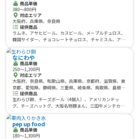
福岡県
佐賀県
長崎県
熊本県
大分県
宮崎県
鹿児島県
#りんご飴・フルーツ飴
#スイーツ
#キューバサンド
商品単価
こ、宇治抹茶団子、イタリアンソーダ（学祭用)、アサヒ
沖縄のケータリングカー
380〜800円
#アサイーボウル
#10円パン
#レモネード
スーパードライ、ライム付きキリンビール(カップ)、チョ
対応エリア
コレートワッフル、コーヒー（買い取り)、フラットホワ
沖縄県
大阪府、兵庫県、奈良県
イト、ポンデケージョ、チュロス（学割用)、アールグレ
提供商品
イティー(ミルク、レモン、ストレート）買い取り、カフェ
ラムネ、アサヒビール、カスビール、メープルチュロス、
ラテ（買い取り)、ホットコーヒー、ホットミルク、フラワ
韓国サイダー、チョコレートチュロス、チャミスル、アイ
ーアロマラテ、メキシカンビール、トロピカルアイススム
スチュロス、ピンス、カップアイス、スイーツチュロス、
ージー、宇治抹茶アイススムージー、イタリアンソーダ
ねぎ塩からあげ丼、からマヨ丼、はみでる！からあげ弁
なにわや
ブルーベリー、タピオカドリンク(学祭用）、ホットドッ
当、チーズトッポギ、ねぎヤンニョムチキン、おろしぶっ
商品単価
グ(学祭用）、ベーコンのパニーニ、宇治抹茶ラテ、甘露
かけねぎマンドゥ、マンドゥ丼、ねぎヤンニョムマンド
250〜1,200円
梅ソーダ、甘酒（ホット)、ホットタピオカドリンク、クラ
ゥ、ヤンニョムチキン丼、ヤンニョムマンドゥ、マンドゥ
対応エリア
ムチャウダー、ホットジュース、イタリアンホットミル
(韓式揚げ餃子)、ヤンニョムチキン、韓国チキン
大阪府、奈良県、和歌山県、兵庫県、京都府、滋賀県、東
ク、有馬金泉コーヒー、イタリアンソーダ、ハーフチュロ
京都、愛知県、静岡県、三重県、岐阜県、鳥取県、島根
ス、【買い取り】スモークチキンのパニーニ、おしるこ、
提供商品
県、岡山県、広島県、山口県、徳島県、香川県、愛媛県、
【買取】ワッフルセット、ハロウィンラテ、アイススムー
生わらび餅、チーズボール（4個入）、アメリカンドッ
高知県
ジー（学祭用)、スモークチキンのパニーニ、エスプレッ
グ、チーズハットグ、大阪名物豚まん、三田牛メンチカ
ソ系コーヒー（学祭用)、ポークソーセージのホットドッ
ツ、コロッケセット、フワフワかき氷6種類、チーズボー
グ（学割)、ベーコンのパニーニ、ドルチェセット、イタ
ル（5個入）、フリフリポテト、三田牛メンチカツ、コロ
リアンスモークチキン盛り合わせ、ソーセージ盛り合わ
pep up food
ッケ弁当、たい焼き、牛タン串、チュロス、生ビール、角
せ、サングリア、桜ソーダ、桜ドッグ、桜ラテ、コロナビ
商品単価
ハイボール、酎ハイ、ノーアルコール、三田牛メンチカ
180〜1,300円
ール(ライム付き)、キッズドリンク(アップルorオレン
ツ、コロッケセット、その他サイドメニュー、牛丼、ふわ