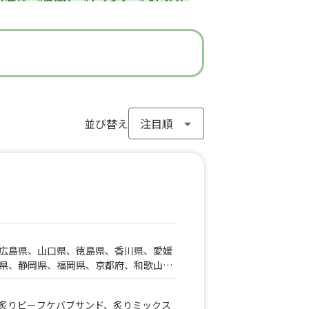
#ラーメン
#わらび餅
#ドーナツ
#フライドポテト
#ガパオライス
#ピザ
ン
#アイスクリーム
#ヤンニョムチキン
#モンブラン
#お弁当
#パフェ
き
#流行グルメ
#丼ぶり
#台湾料理
サンド
#アサイーボウル
並び替え
#10円パン
広島県、山口県、徳島県、香川県、愛媛
県、静岡県、福岡県、京都府、和歌山
都、千葉県、群馬県
炙りビーフケバブサンド、炙りミックス