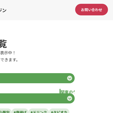
ジン
お問い合わせ
覧
表示中！
できます。
関東のケータリングカー
県
東京都
千葉県
神奈川県
埼玉県
栃
小籠包
#唐揚げ
#ドリンク
#タピオカ