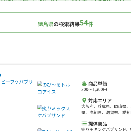
カレー
#タコス
#ハンバーガー
#ケバブ
#コーヒー
#揚げパン
い焼き
#ホットサンド
#ホットドッグ
#タコライス
#焼きそば
54
徳島県
の検索結果
件
ルーツサンド
#ローストビーフ
#スムージー
#魯肉飯
#メキシカ
ダ
#サンドイッチ
#わたあめ
#スープ
#ケーキ
#クロッフル
理
#パンケーキ
#海鮮
#和菓子
#和食
#ご当地グルメ
#串焼
スナック
#パスタ
#りんご飴・フルーツ飴
#スイーツ
#キューバ
#レモネード
b
商品単価
300〜1,300円
対応エリア
大阪府、兵庫県、岡山県、
県、高知県、滋賀県、愛知
県、三重県、鳥取県、東京
提供商品
炙りチキンケバブサンド、