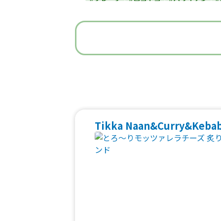
#うどん・蕎麦
#イタリアン
#
#ベビーカステラ
#ポップコーン
#た
#焼き鳥
#おにぎり
#ワッフル
#フ
#中華
#団子
#クリームソー
#フルーツジュース
#パン
#韓国料
#ベトナム料理
#タイ料理
#軽食・
Tikka Naan&Curry&Keba