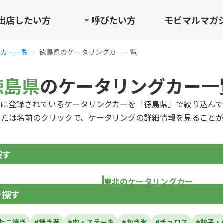
出店したい方
呼びたい方
モビマルマガ
グカー一覧
徳島県のケータリングカー一覧
徳島県
のケータリングカー一
ルに登録されているケータリングカーを「徳島県」で絞り込んで
または名前のクリックで、ケータリングの詳細情報を見ることが
探す
東北のケータリングカー
を探す
青森県
岩手県
宮城県
秋田県
山形県
福島
#たこ焼き
#焼き芋
#肉・ステーキ
#かき氷
#チュロス
#餃子・