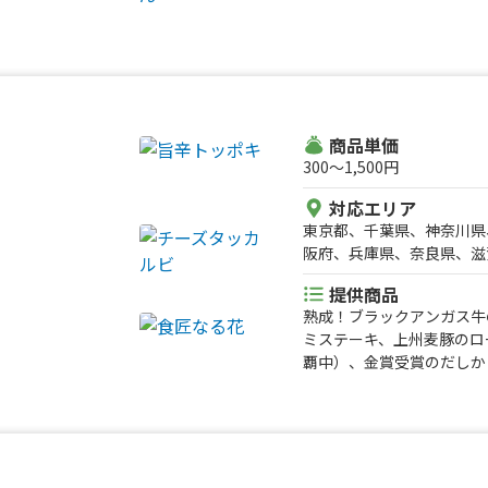
商品単価
300〜1,500円
対応エリア
東京都、千葉県、神奈川県
阪府、兵庫県、奈良県、滋
県、石川県、山梨県、長野
提供商品
山形県、福岡県、熊本県、
熟成！ブラックアンガス牛
ミステーキ、上州麦豚のロ
覇中）、金賞受賞のだしか
焼き、牛すじ焼き、チーズ
チキン、超ロングポテト、
イボール、マンゴージュー
ス、ももジュース、梨ジュ