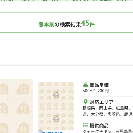
カレー
#タコス
#ハンバーガー
#ケバブ
#コーヒー
#揚げパン
い焼き
#ホットサンド
#ホットドッグ
#タコライス
#焼きそば
45
熊本県
の検索結果
件
ルーツサンド
#ローストビーフ
#スムージー
#魯肉飯
#メキシカ
ダ
#サンドイッチ
#わたあめ
#スープ
#ケーキ
#クロッフル
理
#パンケーキ
#海鮮
#和菓子
#和食
#ご当地グルメ
#串焼
スナック
#パスタ
#りんご飴・フルーツ飴
#スイーツ
#キューバ
#レモネード
商品単価
500〜1,200円
対応エリア
島根県、岡山県、広島県、
県、大分県、宮崎県、鹿児
府、滋賀県、和歌山県、愛
提供商品
県、徳島県、香川県、愛媛
ジャークチキン、鹿児島黒