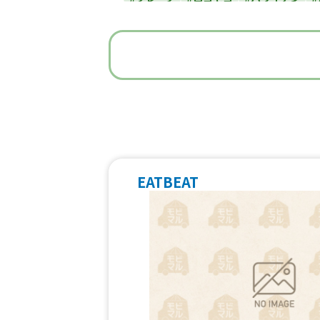
#うどん・蕎麦
#イタリアン
#
#ベビーカステラ
#ポップコーン
#た
#焼き鳥
#おにぎり
#ワッフル
#フ
#中華
#団子
#クリームソー
#フルーツジュース
#パン
#韓国料
#ベトナム料理
#タイ料理
#軽食・
EATBEAT