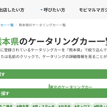
出店したい方
呼びたい方
モビマルマガ
グカー一覧
熊本県のケータリングカー一覧
熊本県
のケータリングカー一
ルに登録されているケータリングカーを「熊本県」で絞り込んで
または名前のクリックで、ケータリングの詳細情報を見ることが
探す
東北のケータリングカー
を探す
青森県
岩手県
宮城県
秋田県
山形県
福島
#たこ焼き
#焼き芋
#肉・ステーキ
#かき氷
#チュロス
#餃子・