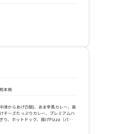
熊本県
中津からあげ(5個)、あま辛黒カレー、長
けチーズたっぷりカレー、プレミアムハ
り、ホットドック、揚げPizza（パン
こ焼き、海老マヨ、大分とり天、宮崎チ
sukiage）、ミニチュロス、長崎ミルク