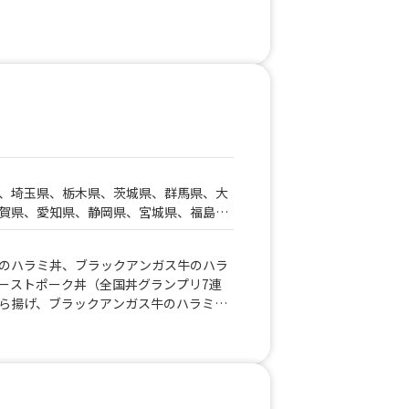
、埼玉県、栃木県、茨城県、群馬県、大
賀県、愛知県、静岡県、宮城県、福島
県、北海道、青森県、岩手県、秋田県、
大分県、宮崎県、鹿児島県
のハラミ丼、ブラックアンガス牛のハラ
ーストポーク丼（全国丼グランプリ7連
ら揚げ、ブラックアンガス牛のハラミ串
タッカルビ、旨辛トッポキ、ヤンニョム
生ビール、マンゴービール、マンゴーハ
ス、ピーチハイボール、スイカジュー
ース、レモネード、ソフトドリンク