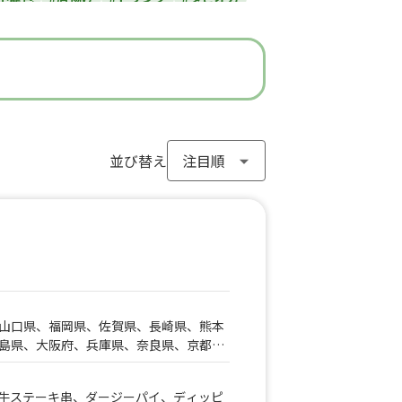
#ラーメン
#わらび餅
#ドーナツ
#フライドポテト
#ガパオライス
#ピザ
ン
#アイスクリーム
#ヤンニョムチキン
#モンブラン
#お弁当
#パフェ
き
#流行グルメ
#丼ぶり
#台湾料理
サンド
#アサイーボウル
並び替え
#10円パン
山口県、福岡県、佐賀県、長崎県、熊本
島県、大阪府、兵庫県、奈良県、京都
知県、静岡県、三重県、岐阜県、鳥取
県、高知県
牛ステーキ串、ダージーパイ、ディッピ