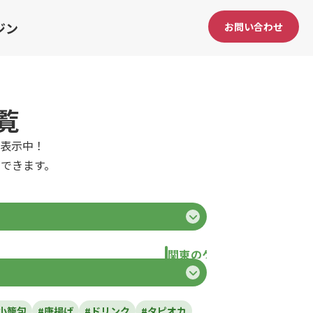
ジン
お問い合わせ
覧
表示中！
できます。
関東のケータリングカー
県
東京都
千葉県
神奈川県
埼玉県
栃
小籠包
#唐揚げ
#ドリンク
#タピオカ