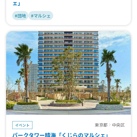
ェ」
#団地
#マルシェ
東京都
中央区
イベント
パークタワー晴海「くじらのマルシェ」