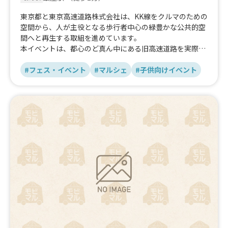
東京都と東京高速道路株式会社は、KK線をクルマのための
空間から、人が主役となる歩行者中心の緑豊かな公共的空
間へと再生する取組を進めています。
本イベントは、都心のど真ん中にある旧高速道路を実際に
歩き、体験することで、将来の姿を先取りして感じなが
ら、未来のKK線の在り方をみんなで考える、2日間限定の
#フェス・イベント
#マルシェ
#子供向けイベント
イベントです。
上部空間の5つのゾーンでは、ワークショップ、スポーツ
アクティビティ、ライブ、子ども向けの遊び場や路上お絵
描き、キッチンカーやマルシェまで、多彩なプログラムを
お楽しみいただけます。