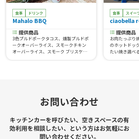
食事
ドリンク
食事
スイー
Mahalo BBQ
ciaobella 
提供商品
提供商品
3色プルドポークタコス、燻製プルドポ
お肉たっぷり
ークオーバーライス、スモークチキン
のホットドッ
オーバーライス、スモーク ブリスケッ
たい焼き選べ
ト サンド（Hawaiian BBQ Brisket San
ーハン、唐揚
dwich）、マハロ プレミアム ブリスケ
みれカレー、
ット、コロナビール×Mahalo ナチョ
ン&チップス
ス、Mahalo Coffee、スモーク ドッグ
濃厚クラムチ
（Smoke Dog）、スモーク ソーセー
イス、香港メ
ジ、BBQ スペアリブ サンド（Hawaiia
ト、フルーツ
n’s BBQ Rib Sandwich） 、BBQ スペ
ナ、メロン、
お問い合わせ
アリブ (Hawaiian’s BBQ Rib)、プルド
ルーツサンド
ポークミニバーガー、ホワイトタコ
イフルーツ、
ス、ブルータコス、プルドポークダブ
ムージー、ア
キッチンカーを呼びたい、空きスペースの有
ルタコス
アルコール、
効利用を相談したい、という方はお気軽にお
ストラップ付
問い合わせください。
ス、げんこつ