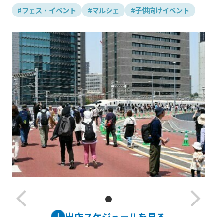
#フェス・イベント
#マルシェ
#子供向けイベント
arrow_back_ios_new
arrow_forward_ios
出店スケジュールを見る