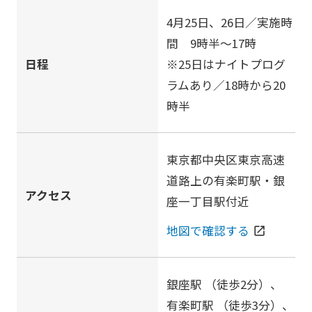
4月25日、26日／実施時
間 9時半〜17時
日程
※25日はナイトプログ
ラムあり／18時から20
時半
東京都中央区東京高速
道路上の有楽町駅・銀
アクセス
座一丁目駅付近
地図で確認する
open_in_new
銀座駅
（徒歩2分）、
有楽町駅
（徒歩3分）、