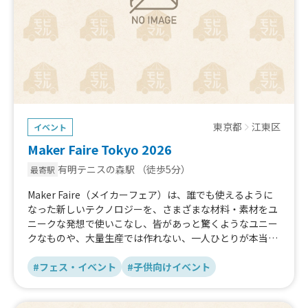
東京都
江東区
イベント
Maker Faire Tokyo 2026
有明テニスの森駅
（徒歩5分）
最寄駅
Maker Faire（メイカーフェア）は、誰でも使えるように
なった新しいテクノロジーを、さまざまな材料・素材をユ
ニークな発想で使いこなし、皆があっと驚くようなユニー
クなものや、大量生産では作れない、一人ひとりが本当に
欲しいものを作り上げる「メイカー（Maker）」の展示発
表会です。
#フェス・イベント
#子供向けイベント
子どもから大人まで幅広い年齢層のモノづくりに興味があ
る方々に多数ご来場いただいています。