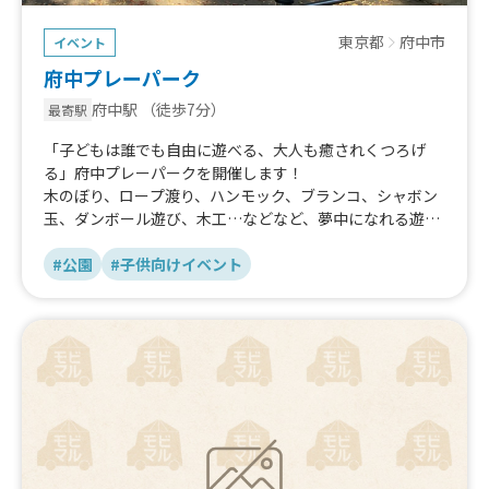
東京都
府中市
イベント
府中プレーパーク
府中駅
（徒歩7分）
最寄駅
「子どもは誰でも自由に遊べる、大人も癒されくつろげ
る」府中プレーパークを開催します！
木のぼり、ロープ渡り、ハンモック、ブランコ、シャボン
玉、ダンボール遊び、木工…などなど、夢中になれる遊び
が多数！他にも音楽隊による親子ミニコンサート、パンや
お菓子の販売、疲れた大人に整体コーナーも。
#公園
#子供向けイベント
ぜひ遊びに来てください！
事前予約不要、参加費無料。動きやすい服装、汚れても良
い服装でお越し下さい。