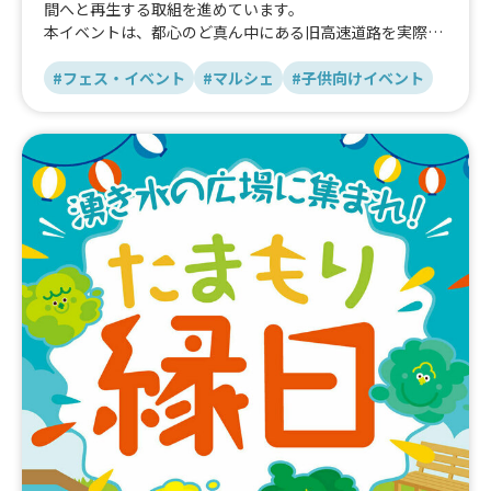
間へと再生する取組を進めています。
本イベントは、都心のど真ん中にある旧高速道路を実際に
歩き、体験することで、将来の姿を先取りして感じなが
ら、未来のKK線の在り方をみんなで考える、2日間限定の
#フェス・イベント
#マルシェ
#子供向けイベント
イベントです。
上部空間の5つのゾーンでは、ワークショップ、スポーツ
アクティビティ、ライブ、子ども向けの遊び場や路上お絵
描き、キッチンカーやマルシェまで、多彩なプログラムを
お楽しみいただけます。