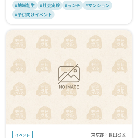
キッチンカーの出展者さまを募集 しております。
#地域創生
#社会実験
#ランチ
#マンション
#子供向けイベント
■ イベント紹介
【イベントタイトル】ペトコトお結び 保護犬譲渡会
【開催概要】
午前｜わんわんゴミ拾い（greenbird × PETOKOTO）
* 時間：10:00〜12:00
* 集合： 9:50 @ MEGUROMARC GARDEN中央広場 クリス
マスツリー前
* 犬と暮らしている方も、これから迎えたい方も、ただ
「犬が好き」という方も。みんなで街を気持ちよくする時
間をいっしょに。
* 前回の様子：https://www.greenbird.jp/blog/22458/
午後｜保護犬譲渡会（OMUSUBI）
* 時間：12:30〜16:00
* 場所：MEGUROMARC GARDEN中央広場
* 参加保護団体： ドラクロア / 東京ドッグレスキュー / チ
ャリボラ
* 出展予定：
・ペトコトフーズ（ペットフード試食販売）
東京都
世田谷区
イベント