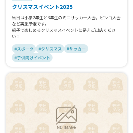
・エポスカード（寄付につながるカード会員募集）
クリスマスイベント2025
・MEGUROMARC（コーヒー販売）
イベントコンセプト：
当日は小学2年生と3年生のミニサッカー大会。ビンゴ大会
ペトコトが運営する保護犬猫マッチングサイトお結びの譲
など実施予定です。
渡会を初開催いたします。
親子で楽しめるクリスマスイベントに是非ご出店くださ
犬と人が心地よい時間を共有し、犬たちとの出会いや学び
い！
をゆるやかに楽しめるイベントです。
ペトコトは「ペットを家族として愛せる世界へ。」をミッ
#スポーツ
#クリスマス
#サッカー
ションに、保護犬猫との出会いから日々の暮らしまで、家
#子供向けイベント
族みんなの幸せを支えています。
■ 出展条件
* 出展料：無料
* 電源について：当日はクリスマスツリー装飾のため、で
きる限り、電源は自前でご用意いただけると助かります。
（必要な場合は事前にご相談ください。）
* 想定来場者：
犬連れファミリー、地域住民、イベント参加者など。目
黒マークにお住まいの方も多くいらっしゃるため、幅広い
層の来場が見込まれます。