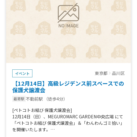
入場料：無料
来場者数（想定）：約30,000人（3日間合計）
公式サイト：https://store.tsite.jp/portal/program/yom
inoichi/
公式Instagram：https://www.instagram.com/yominoi
chi_official/
東京都
品川区
イベント
【12月14日】高級レジデンス前スペースでの
保護犬譲渡会
不動前駅
（徒歩4分）
最寄駅
[ペトコトお結び 保護犬譲渡会]
12月14日（日）、MEGUROMARC GARDEN中央広場 にて
「ペトコトお結び 保護犬譲渡会」＆「わんわんゴミ拾い」
を開催いたします。
本イベントにて、来場者のみなさまに楽しんでいただける