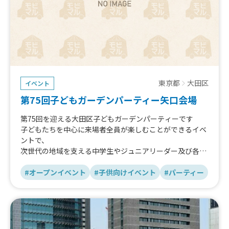
東京都
大田区
イベント
第75回子どもガーデンパーティー矢口会場
第75回を迎える大田区子どもガーデンパーティーです
子どもたちを中心に来場者全員が楽しむことができるイベ
ントで、
次世代の地域を支える中学生やジュニアリーダー及び各地
域団体との
協力により地域力を高めていくイベントになります
#オープンイベント
#子供向けイベント
#パーティー