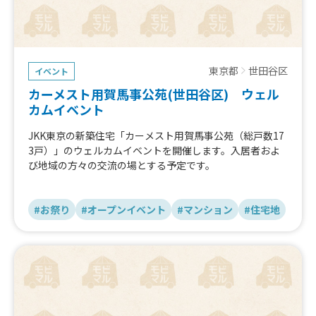
東京都
世田谷区
イベント
カーメスト用賀馬事公苑(世田谷区) ウェル
カムイベント
JKK東京の新築住宅「カーメスト用賀馬事公苑（総戸数17
3戸）」のウェルカムイベントを開催します。入居者およ
び地域の方々の交流の場とする予定です。
参考（他新築住宅のウェルカムイベント）
https://www.to-kousya.or.jp/community/news145.html
#お祭り
#オープンイベント
#マンション
#住宅地