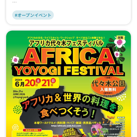
会場では、小さないけばな「ひびか」作品の展示に加え、
ガレージセールやワークショップも実施。
#オープンイベント
めずらしいドライ植物や、個性的な花器をお手頃価格で販
売したり、手のひらサイズのいけばな作品作りが体験でき
ます。
ふらっと遊びに来て、お花に触れてみませんか？
みなさまのお越しをお待ちしています！