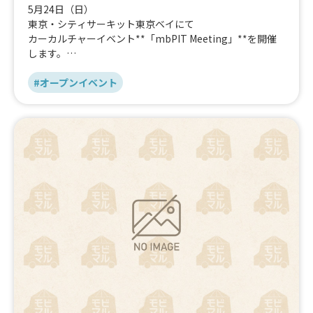
5月24日（日）
東京・シティサーキット東京ベイにて
カーカルチャーイベント**「mbPIT Meeting」**を開催
します。
mbFAST Tuning が手がける本イベントは、ただのオフ会
ではなく、“クルマ・音・空間”を体験する新しいミーティ
#オープンイベント
ング。