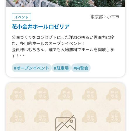
東京都
小平市
イベント
花小金井ホールロゼリア
公園づくりをコンセプトにした洋風の明るい霊園内に佇
む、多目的ホールのオープンイベント！
会員様はもちろん、誰でも入場無料でホールを開放しま
す！
キッチンカーやエレクトーンの生演奏、縁日などふれあい
をテーマにした空間で一休みしませんか？
#オープンイベント
#駐車場
#内覧会
バラが園内を覆うほど満開に咲き誇る「バラ咲く聖園 花
小金井ふれあいパーク」でお待ちしております！
ホールは大きなバラのステンドグラスに陽光が差し込み、
他にはない空間が広がっていますよ♪