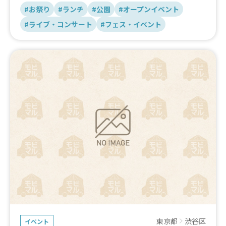
6」を開催します。
#お祭り
#ランチ
#公園
#オープンイベント
#ライブ・コンサート
#フェス・イベント
アフリカンミュージック、ダンスパフォーマンス、パレー
ド、マーケット、ワークショップ、そして世界各国のフー
ドが一堂に集まる大型国際フェスティバル。
会場には、アフリカ文化を愛する方はもちろん、外国人来
場者、観光客、ファミリー層、音楽好き、グルメ好きな
ど、幅広い世代が来場。
代々木公園にいながら、“海外旅行気分”や“異文化体験”を
楽しめるイベントとして毎年多くの人で賑わいます。
特に人気のフードエリアでは、アフリカ料理をはじめ、ス
パイス料理、グリル料理、肉料理、世界各国のストリート
フードなど、多彩なグルメが並びます。
音楽と香りが混ざり合う空間で、食・音楽・ファッショ
ン・カルチャーを五感で体験してください。
このイベントは、アフリカ文化への理解促進、多文化共
生、国際交流、地域活性化をテーマに開催しています。
文化を通じて人と人が繋がる、代々木公園ならではの国際
東京都
渋谷区
イベント