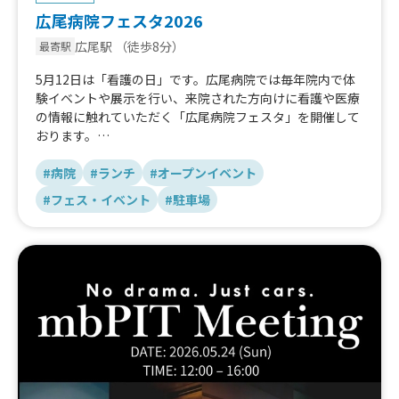
交流フェスをぜひお楽しみください。
広尾病院フェスタ2026
広尾駅
（徒歩8分）
📍代々木公園イベント広場
最寄駅
📅2026年6月20日(土)・21日(日)
5月12日は「看護の日」です。広尾病院では毎年院内で体
🎫入場無料
験イベントや展示を行い、来院された方向けに看護や医療
の情報に触れていただく「広尾病院フェスタ」を開催して
おります。
お子さま向けのプチドクター体験やフットケア相談、スキ
ンケアアドバイスなど役立つ知識が盛りだくさんのイベン
#病院
#ランチ
#オープンイベント
トとなっております。
#フェス・イベント
#駐車場