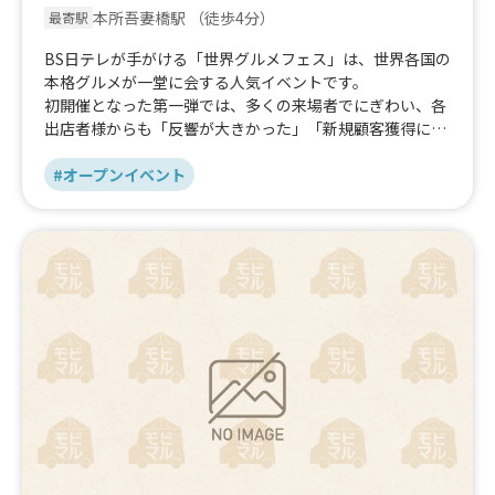
本所吾妻橋駅
（徒歩4分）
最寄駅
BS日テレが手がける「世界グルメフェス」は、世界各国の
本格グルメが一堂に会する人気イベントです。
初開催となった第一弾では、多くの来場者でにぎわい、各
出店者様からも「反響が大きかった」「新規顧客獲得につ
ながった」と高い評価をいただきました。
このたび、大好評につき第二弾の開催が決定。テレビ局な
#オープンイベント
らではのPR力を活かし、番組・WEB・SNSなど多方面で
イベントを盛り上げます。
国・地域ならではの料理や食文化を発信したい事業者様に
とって、絶好のプロモーションの場です。皆さまのご参加
を心よりお待ちしております。