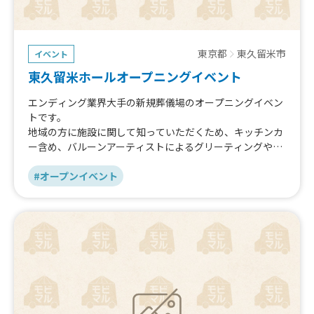
東京都
東久留米市
イベント
東久留米ホールオープニングイベント
エンディング業界大手の新規葬儀場のオープニングイベン
トです。
地域の方に施設に関して知っていただくため、キッチンカ
ー含め、バルーンアーティストによるグリーティングや、
縁日や健康増進コンテンツ、抽選会などを実施し、地域の
方々に楽しんでいただき、もしもの際に頼れる存在になれ
#オープンイベント
るよう認知度増加を目的としたイベントです。