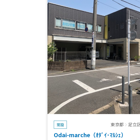
東京都
足立
常設
Odai-marche（ｵﾀﾞｲ･ﾏﾙｼｪ）