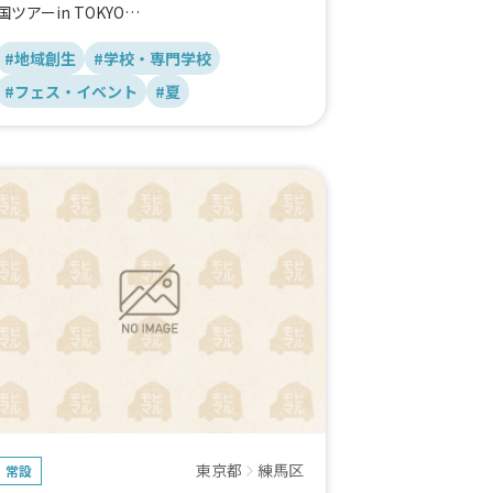
国ツアーin TOKYO
南米！アンデス！フォルクローレ民族楽器LI
VE💫
#地域創生
#学校・専門学校
駐車場にてキッチンカー営業をしますので、
#フェス・イベント
#夏
一般の方、ライブを聴かない人もフリーに遊
びに来てくださいね！
東京都
練馬区
常設