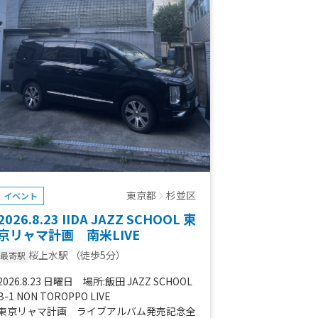
東京都
杉並区
イベント
2026.8.23 IIDA JAZZ SCHOOL 東
京リャマ計画 南米LIVE
桜上水駅
（徒歩5分）
最寄駅
2026.8.23 日曜日 場所:飯田 JAZZ SCHOOL
B-1 NON TOROPPO LIVE
東京リャマ計画 ライブアルバム発売記念全