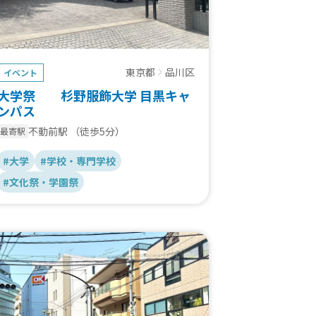
東京都
品川区
イベント
大学祭 杉野服飾大学 目黒キャ
ンパス
不動前駅
（徒歩5分）
最寄駅
#大学
#学校・専門学校
#文化祭・学園祭