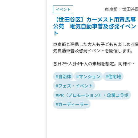
東京都
世田谷
イベント
【世田谷区】カーメスト用賀馬事
公苑 電気自動車普及啓発イベン
ト
東京都と連携した大人も子どもも楽しめる
気自動車普及啓発イベントを開催します。
各日2千人計4千人の来場を想定。同様イベ
ントを過去3回実施し、場所は異なります
が、
#自治体
#マンション
#住宅地
平均来場者数は計2～5千人程度。イベント
#フェス・イベント
広報による来場期待から集客を予想してお
#PR（プロモーション）・企業コラボ
ます。
#カーディーラー
※TOP画像は、過去のイベントのものです