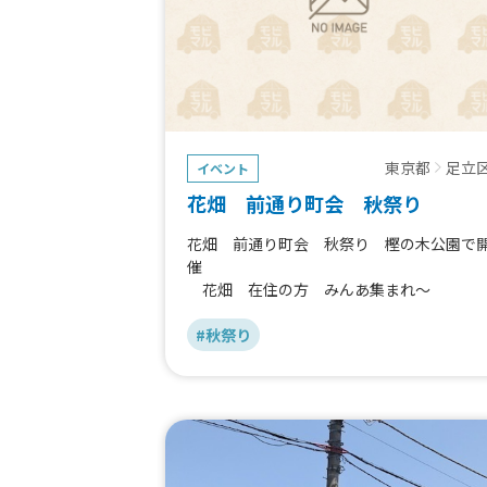
東京都
足立
イベント
花畑 前通り町会 秋祭り
花畑 前通り町会 秋祭り 樫の木公園で
催
花畑 在住の方 みんあ集まれ～
#秋祭り