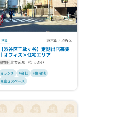
東京都
渋谷区
常設
【渋谷区千駄ヶ谷】定期出店募集
｜オフィス×住宅エリア
北参道駅
（徒歩3分）
最寄駅
#ランチ
#会社
#住宅地
#空きスペース