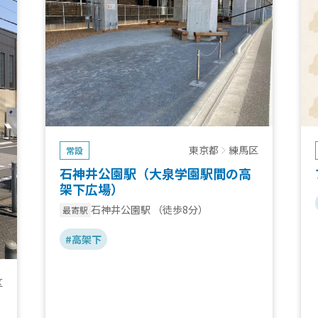
東京都
練馬区
常設
石神井公園駅（大泉学園駅間の高
架下広場）
石神井公園駅
（徒歩8分）
最寄駅
#高架下
区