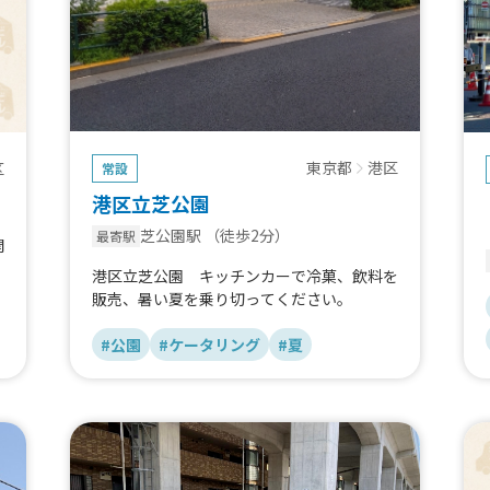
東京都
港区
区
常設
港区立芝公園
芝公園駅
（徒歩2分）
最寄駅
開
港区立芝公園 キッチンカーで冷菓、飲料を
販売、暑い夏を乗り切ってください。
#公園
#ケータリング
#夏