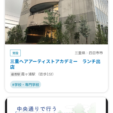
三重県
四日市市
常設
三重ヘアアーティストアカデミー ランチ出
店
霞ヶ浦駅
（徒歩1分）
最寄駅
#学校・専門学校