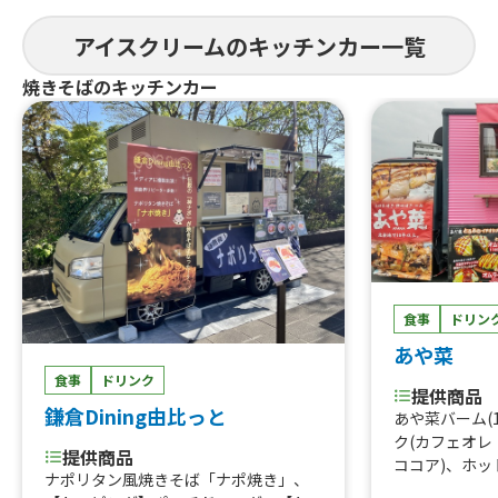
アイスクリームのキッチンカー一覧
焼きそばのキッチンカー
食事
ドリン
あや菜
食事
ドリンク
提供商品
鎌倉Dining由比っと
あや菜バーム(
ク(カフェオ
提供商品
ココア)、ホッ
ナポリタン風焼きそば「ナポ焼き」、
茶)、日替りお