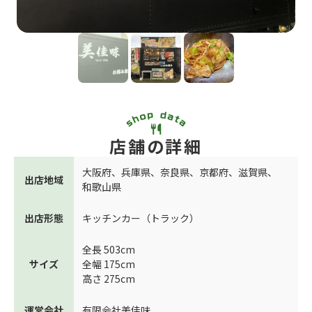
店舗の詳細
大阪府
、
兵庫県
、
奈良県
、
京都府
、
滋賀県
、
出店地域
和歌山県
出店形態
キッチンカー（トラック）
全長 503cm
サイズ
全幅 175cm
高さ 275cm
運営会社
有限会社美佳味