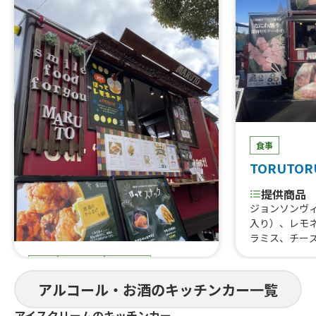
食事
TORUTOR
提供商品
ジョンソンヴ
入り）、レモ
ラミス、チー
はらみ焼肉あ
食事
スイーツ
ドリンク
すじ煮込み、
重、はらみス
まると
アルコール・お酒のキッチンカー一覧
牛タン串、な
にわ黒牛ステ
提供商品
アイスクリームのキッチンカー