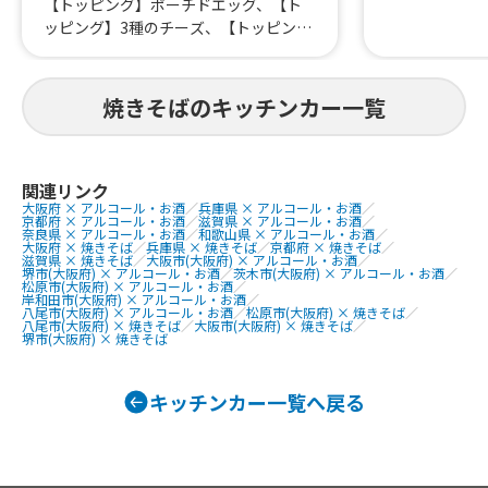
【トッピング】ポーチドエッグ、【ト
惣菜(1カップ
ッピング】3種のチーズ、【トッピン
鮭)、日替り弁
グ】フランク、【トッピング】気まぐ
揚げ、ビール
れ肉乗せ、【季節限定トッピング】お
ばバーガー(2
やじの野菜まし、ナポリタン風焼きそ
焼きそばのキッチンカー一覧
とろふわオムラ
ば「ミニナポ焼き」、ナポリタン風焼
の唐揚げ&コ
きそば「ナポ焼き」900、炙り豚バラ
揚げ&ミニミ
飯、ドーナッツ、デコレーションドー
唐揚げ&ポテ
ナッツ、アメリカンドッグ、串フラン
関連リンク
げ、中途半端
大阪府 × アルコール・お酒
／
兵庫県 × アルコール・お酒
／
ク、ポテトフライ、シャカシャカポテ
玉とんぺい焼
京都府 × アルコール・お酒
／
滋賀県 × アルコール・お酒
／
ト、チーズナポ焼きドッグ、ナポ焼き
奈良県 × アルコール・お酒
／
和歌山県 × アルコール・お酒
／
ば、特製ソー
大阪府 × 焼きそば
／
兵庫県 × 焼きそば
／
京都府 × 焼きそば
／
ドッグ、ジャンボ牛串焼き、ジャンボ牛
滋賀県 × 焼きそば
／
大阪市(大阪府) × アルコール・お酒
／
堺市(大阪府) × アルコール・お酒
／
茨木市(大阪府) × アルコール・お酒
／
串ステーキ700、湘南しらなみ熟成豚の
松原市(大阪府) × アルコール・お酒
／
岸和田市(大阪府) × アルコール・お酒
／
串焼き、肉巻き串おにぎり、厚切り豚タ
八尾市(大阪府) × アルコール・お酒
／
松原市(大阪府) × 焼きそば
／
ン串焼き、かき氷、星降るかき氷、マ
八尾市(大阪府) × 焼きそば
／
大阪市(大阪府) × 焼きそば
／
堺市(大阪府) × 焼きそば
ンゴーミサイル、メロンソーダ、メロ
ンクリームソーダ、アルコールフリー
ビール、レモンスカッシュ、ノンアル
キッチンカー一覧へ戻る
モヒート、アイスコーヒー、アイスカ
フェ・オ・レ、ホットコーヒー、ウィ
ンナーコーヒー、ホットカフェ・オ・
レ、ホットティー、ホットチョコ、コ