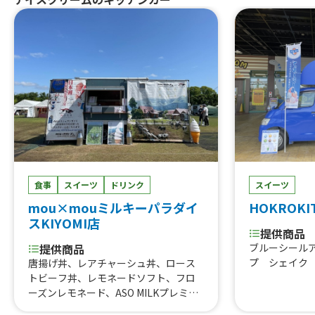
巻きおにぎり、
ぐるぐるウインナー、QQボール、生ビ
熟成ハラミ串
ール、ゆめかわひんやりスイーツ、豚
焼肉丼、大阪美
角煮丼、かき氷、ほっとスナック、か
美人カステラ2
す大根、ホットレモネード、唐揚げ、le
0個、チュロ
monade、つくねフリット、つくねカ
ーク焼きそば
レー、つくねライス
ェ、焼き鳥、
しパイン、な
ば、フランク
タン重、唐揚
こ焼き
食事
スイーツ
ドリンク
スイーツ
mou×mouミルキーパラダイ
HOKROKI
スKIYOMI店
提供商品
提供商品
ブルーシール
プ シェイク
唐揚げ丼、レアチャーシュ丼、ロース
トビーフ丼、レモネードソフト、フロ
ーズンレモネード、ASO MILKプレミア
ムソフトクリーム、クリームソーダ