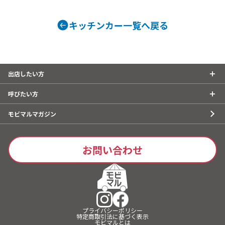
イス、チキンとポテトのマッサマンカ
レー、USオーガニックポークの自家製
キッチンカー一覧へ戻る
ベーコンカレー、手作りシロップのふ
わふわカキ氷、USオーガニックのオー
ガニックオートミールクッキー、コー
ヒー、チュロス、チリコンカンのタコ
ライス、たっぷりキノコのバターチキ
出店したい方
ンカレー
呼びたい方
モビマルマガジン
お問い合わせ
プライバシーポリシー
特定商取引法に基づく表示
モビマルとは