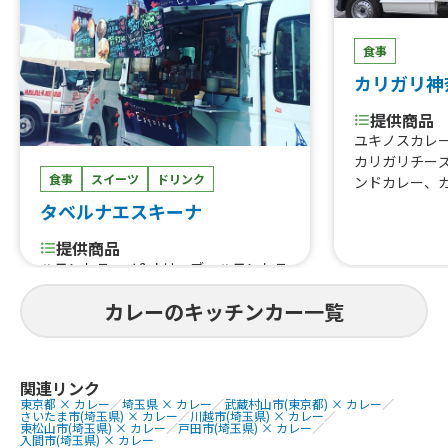
食事
カリガリ神
提供商品
ユキノスカレ
カリガリチー
食事
スイーツ
ドリンク
ンドカレー、
タベルナエスキーナ
提供商品
ハモンセラーノ&オリーブ、ハモンセラ
ーノのバゲットサンド、タコス、自家
カレーのキッチンカー一覧
製シロップソーダ、USオーガニック&
パワープロダクトのオーガニックシフ
ォンケーキ、チュロスonアイス、自家
製チキンハムとアボカドのサラダライ
関連リンク
ス、サーモンとたっぷり野菜のクリー
東京都 × カレー
／
埼玉県 × カレー
／
武蔵村山市(東京都) × カレー
／
ムシチューライス、真鱈のココナッツ
さいたま市(埼玉県) × カレー
／
川越市(埼玉県) × カレー
／
東松山市(埼玉県) × カレー
／
戸田市(埼玉県) × カレー
／
カレー、サーモンとアボカドのポキラ
入間市(埼玉県) × カレー