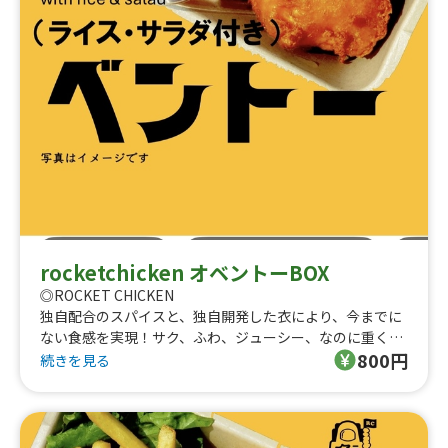
rocketchicken オベントーBOX
◎ROCKET CHICKEN
独自配合のスパイスと、独自開発した衣により、今までに
ない食感を実現！サク、ふわ、ジューシー、なのに重くな
800円
い、湘南発の新感覚フライドチキン。メディアにも多数掲
続きを見る
載いただきグルメ選手権金賞の実績もある、お子様から女
性まで食べやすいチキンです！