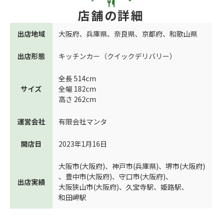
店舗の詳細
出店地域
大阪府
、
兵庫県
、
奈良県
、
京都府
、
和歌山県
出店形態
キッチンカー（クイックデリバリー）
全長 514cm
サイズ
全幅 182cm
高さ 262cm
運営会社
有限会社マンタ
開店日
2023年1月16日
大阪市(大阪府)
、
神戸市(兵庫県)
、
堺市(大阪府)
、
豊中市(大阪府)
、
守口市(大阪府)
、
出店実績
大阪狭山市(大阪府)
、
久宝寺駅
、
姫路駅
、
和田岬駅