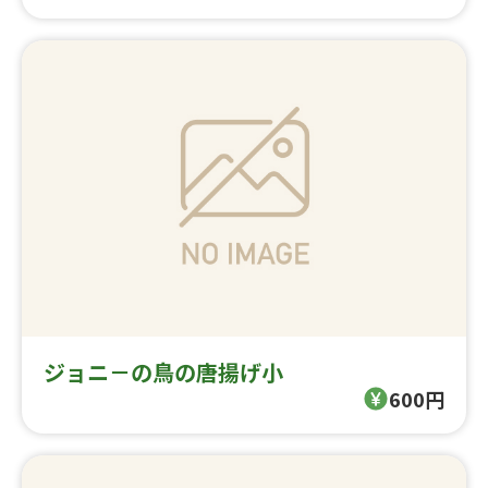
ジョニ－の鳥の唐揚げ小
600円