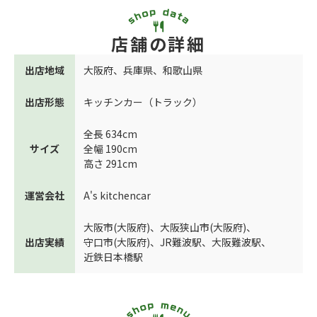
店舗の詳細
出店地域
大阪府
、
兵庫県
、
和歌山県
出店形態
キッチンカー（トラック）
全長 634cm
サイズ
全幅 190cm
高さ 291cm
運営会社
A's kitchencar
大阪市(大阪府)
、
大阪狭山市(大阪府)
、
出店実績
守口市(大阪府)
、
JR難波駅
、
大阪難波駅
、
近鉄日本橋駅