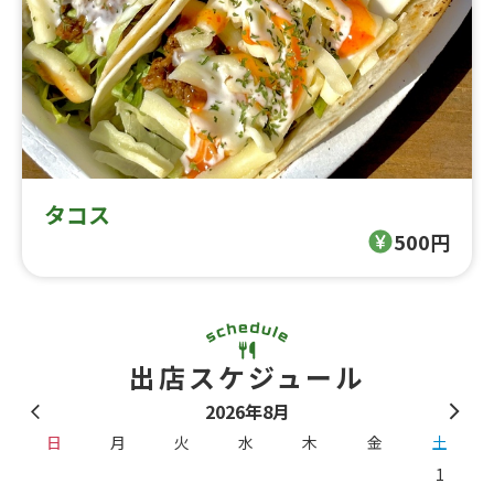
タコス
500円
出店スケジュール
2026年8月
日
月
火
水
木
金
土
1