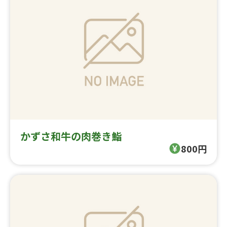
かずさ和牛の肉巻き鮨
800円