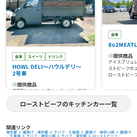
食事
8o2MEAT
提供商品
食事
スイーツ
ドリンク
アイスブリュ
HOWL DELI〜ハウルデリ〜
ストビーフの
2号車
ローストビーフ
ポーク重、TO
提供商品
ッケ風ボウル
自家製はちみつレモネード 、ビーフ10
0%ハンバーガー、揚げ玉衣の竜田揚
ローストビーフのキッチンカー一覧
げ 黒酢あんかけ、揚げ玉衣のチキン
南蛮、塩サーモンのレアステーキ、と
ろサバのグリル、ポテトサラダ、茹で
たてパスタ
関連リンク
東京都 × 唐揚げ
／
東京都 × ケバブ
／
千葉県 × 唐揚げ
／
神奈川県 × 唐揚げ
／
千葉県 × ケバブ
／
神奈川県 × ケバブ
／
東京都 × ローストビーフ
／