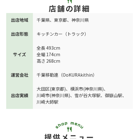
店舗の詳細
出店地域
千葉県
、
東京都
、
神奈川県
出店形態
キッチンカー（トラック）
全長 493cm
サイズ
全幅 174cm
高さ 268cm
運営会社
千葉移動連（OoKURAkithin）
大田区(東京都)
、
横浜市(神奈川県)
、
出店実績
川崎市(神奈川県)
、
雪が谷大塚駅
、
御嶽山駅
、
川崎大師駅
提供メニュー