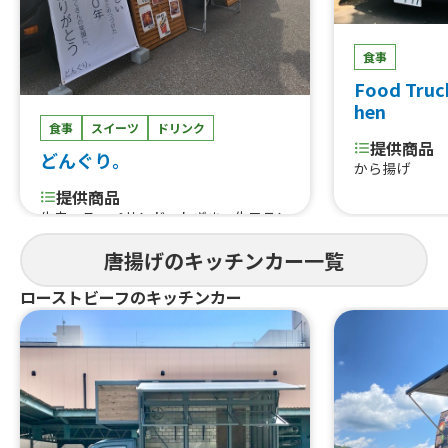
食事
Food Truc
hen
食事
スイーツ
ドリンク
提供商品
どんぐり。
から揚げ
提供商品
牛串、こっぺサンド、ねぎま、生フラン
ク、唐揚げ丼、カルビ丼、ドラゴンロ
唐揚げのキッチンカー一覧
ングポテト、ソフトドリンク、ロース
トビーフサンド、台湾唐揚げ、味噌カツ
ローストビーフのキッチンカー
バーガー、かき氷、日替わり丼、日替
わり弁当、串カツ、たません、生ビー
ル、ハイボール、あら、やだ 唐揚
げ、屋台の焼きそば、日替わりパスタ
（サラダ付き）、たこ焼き