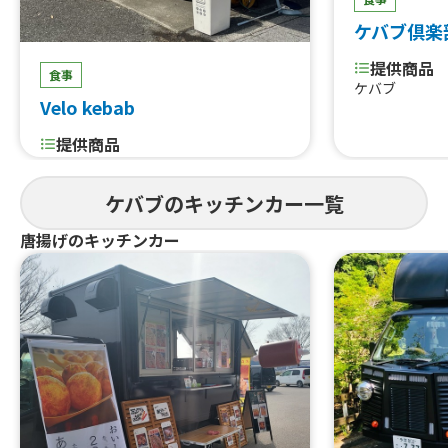
ケバブ倶楽
提供商品
食事
ケバブ
Velo kebab
提供商品
ケバブ セット、Coca cola、ケバブ
メニュー、ポテトレーら、チーズハッ
ケバブのキッチンカー一覧
ドグ、おつまみ、ケバブ丼、ケバブラ
ープ、ケバブ サンド、ロングポテト
唐揚げのキッチンカー