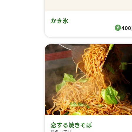
かき氷
40
恋する焼きそば
具タップリ!