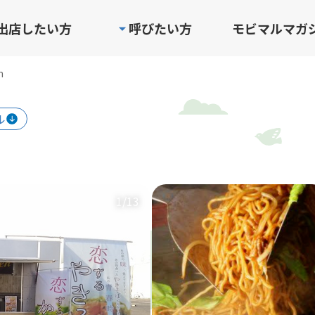
出店したい方
呼びたい方
モビマルマガ
n
ル
1
/13