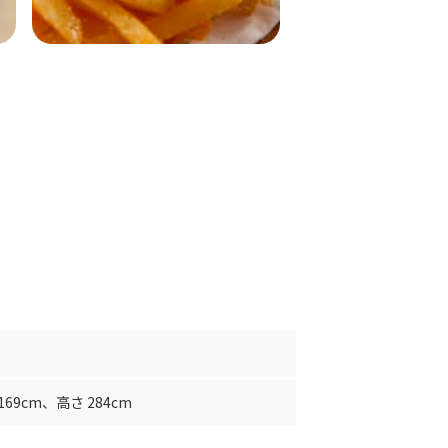
169cm
、
高さ 284cm