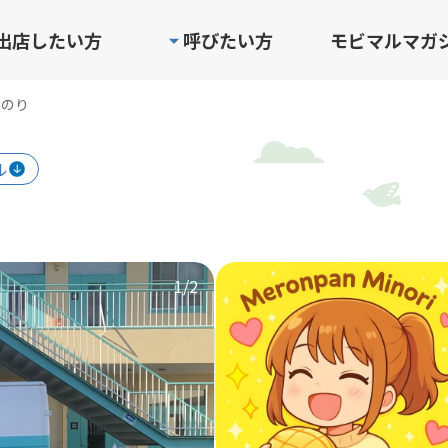
出店したい方
呼びたい方
モビマルマガ
みのり
ル
1
/2