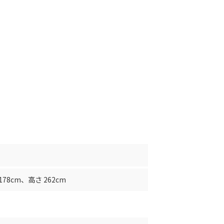
178cm
、
高さ 262cm