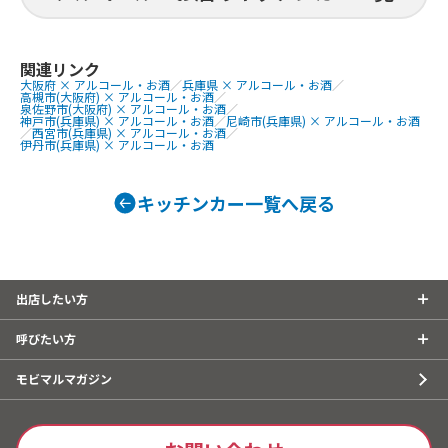
牛タン串、な
にわ黒牛ステ
提供商品
巻きおにぎり、
ぐるぐるウインナー、QQボール、生ビ
熟成ハラミ串
ール、ゆめかわひんやりスイーツ、豚
関連リンク
大阪府 × アルコール・お酒
／
兵庫県 × アルコール・お酒
／
焼肉丼、大阪美
角煮丼、かき氷、ほっとスナック、か
高槻市(大阪府) × アルコール・お酒
／
美人カステラ2
す大根、ホットレモネード、唐揚げ、le
泉佐野市(大阪府) × アルコール・お酒
／
神戸市(兵庫県) × アルコール・お酒
／
尼崎市(兵庫県) × アルコール・お酒
0個、チュロ
monade、つくねフリット、つくねカ
／
西宮市(兵庫県) × アルコール・お酒
／
伊丹市(兵庫県) × アルコール・お酒
ーク焼きそば
レー、つくねライス
ェ、焼き鳥、
しパイン、な
キッチンカー一覧へ戻る
ば、フランク
タン重、唐揚
こ焼き
出店したい方
呼びたい方
モビマルマガジン