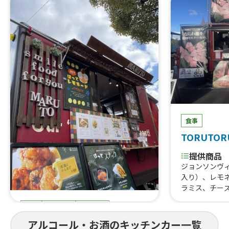
食事
TORUTOR
提供商品
ジョンソンヴ
入り）、レモ
ラミス、チー
はらみ焼肉あ
食事
スイーツ
ドリンク
すじ煮込み、
重、はらみス
まると
アルコール・お酒のキッチンカー一覧