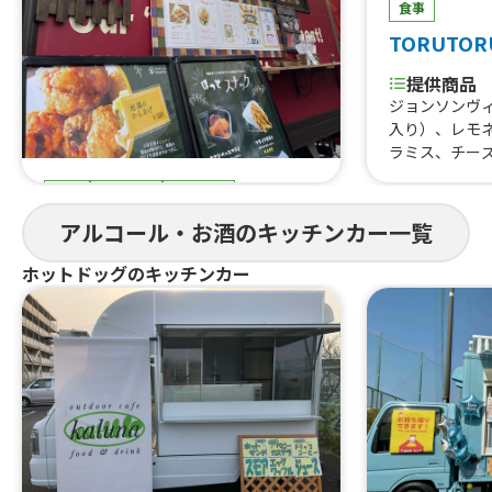
食事
TORUTOR
提供商品
ジョンソンヴ
入り）、レモ
ラミス、チー
はらみ焼肉あ
食事
スイーツ
ドリンク
すじ煮込み、
重、はらみス
まると
アルコール・お酒のキッチンカー一覧
牛タン串、な
にわ黒牛ステ
提供商品
ホットドッグのキッチンカー
巻きおにぎり、
ぐるぐるウインナー、QQボール、生ビ
熟成ハラミ串
ール、ゆめかわひんやりスイーツ、豚
焼肉丼、大阪美
角煮丼、かき氷、ほっとスナック、か
美人カステラ2
す大根、ホットレモネード、唐揚げ、le
0個、チュロ
monade、つくねフリット、つくねカ
ーク焼きそば
レー、つくねライス
ェ、焼き鳥、
しパイン、な
ば、フランク