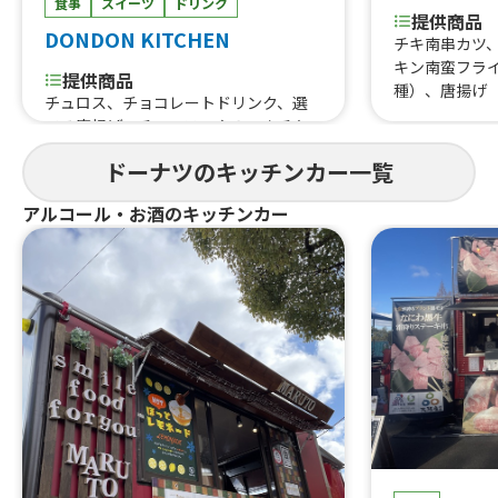
食事
スイーツ
ドリンク
提供商品
DONDON KITCHEN
チキ南串カツ
キン南蛮フラ
提供商品
種）、唐揚げ
チュロス、チョコレートドリンク、選
ルテンフリー
べる唐揚げ、チュロス、やみつきチキ
ン、唐揚げ、炙りチーズカレーパン、あ
ドーナツのキッチンカー一覧
んドーナツ、カレーパン
アルコール・お酒のキッチンカー