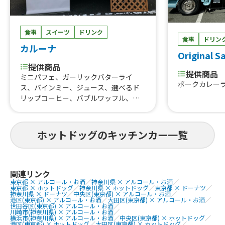
タン重、唐揚
こ焼き
食事
スイーツ
ドリンク
食事
ドリン
カルーナ
Original S
提供商品
提供商品
ミニパフェ、ガーリックバターライ
ポークカレー
ス、バインミー、ジュース、選べるド
リップコーヒー、バブルワッフル、デ
ザートパン、スモア、ちょっとかわった
ベビーカステラ、ホットドック、ホッ
トサンド
ホットドッグのキッチンカー一覧
関連リンク
東京都 × アルコール・お酒
／
神奈川県 × アルコール・お酒
／
東京都 × ホットドッグ
／
神奈川県 × ホットドッグ
／
東京都 × ドーナツ
／
神奈川県 × ドーナツ
／
中央区(東京都) × アルコール・お酒
／
港区(東京都) × アルコール・お酒
／
大田区(東京都) × アルコール・お酒
／
世田谷区(東京都) × アルコール・お酒
／
川崎市(神奈川県) × アルコール・お酒
／
横浜市(神奈川県) × アルコール・お酒
／
中央区(東京都) × ホットドッグ
／
港区(東京都) × ホットドッグ
／
大田区(東京都) × ホットドッグ
／