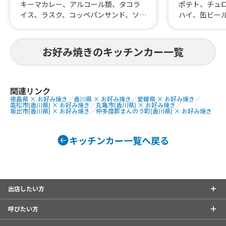
ポテト、チュ
キーマカレー、アルコール類、タコラ
ハイ、缶ビー
イス、ラスク、コッペパンサンド、ソフ
ん、モダン焼
トドリンク、コーヒー、キーマホット
ュレ、苺氷、
ドッグ、タコ-スパゲティー、ロールお
インフランク
好み焼き、フルーツ寒天、肉うどん、
お好み焼きのキッチンカー一覧
きそば、お好
タコス、麻婆丼、麻婆豆腐、麻婆麺、
ブリトー、ピタパン
関連リンク
徳島県 × お好み焼き
／
香川県 × お好み焼き
／
愛媛県 × お好み焼き
／
高松市(香川県) × お好み焼き
／
丸亀市(香川県) × お好み焼き
／
坂出市(香川県) × お好み焼き
／
仲多度郡まんのう町(香川県) × お好み焼き
キッチンカー一覧へ戻る
出店したい方
呼びたい方