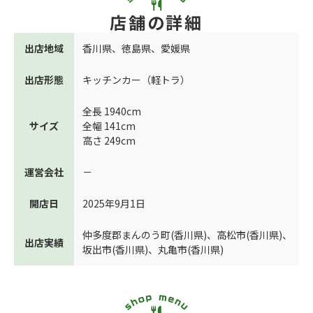
店舗の詳細
出店地域
香川県
、
徳島県
、
愛媛県
出店形態
キッチンカー（軽トラ）
全長 1940cm
サイズ
全幅 141cm
高さ 249cm
運営会社
－
開店日
2025年9月1日
仲多度郡まんのう町(香川県)
、
高松市(香川県)
、
出店実績
坂出市(香川県)
、
丸亀市(香川県)