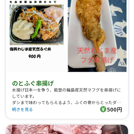
のとふぐ串揚げ
水揚げ日本一を争う、能登の輪島産天然マフグを串揚げに
しています。
ダシまで味わってもらえるよう、ふぐの骨からとったダシ
500円
で衣を作っています。
続きを見る