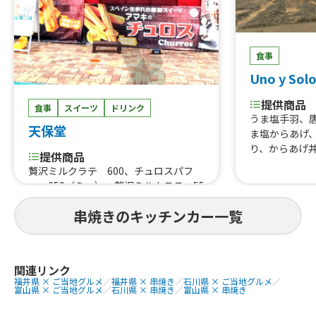
eatjoy
提供商品
長崎角煮まん
食事
ー
Uno y Sol
提供商品
食事
スイーツ
ドリンク
うま塩手羽、
天保堂
ま塩からあげ、
り、からあげ
提供商品
丼、油淋鶏丼
贅沢ミルクラテ 600、チュロスパフ
プサンド(から
ェ 650（ミニ）、贅沢ミルクラテ 55
切り牛タン串
0、贅沢ミルクラテ 500、ドリンク
カメンチ、シ
串焼きのキッチンカー一覧
（フルーツティー）500、チュロス 50
まいもスティ
0、チュロス 450、チュロスパフェ 90
せ、クリームシ
0、チュロスパフェ 850、かき氷、たま
き氷、フライ
り唐揚げ、ふりふりポテト、チーズハ
ルコール各種(
関連リンク
ットグ、ネギ塩豚カルビ丼、牛すき鍋
緑茶ハイ、ク
福井県 × ご当地グルメ
／
福井県 × 串焼き
／
石川県 × ご当地グルメ
／
丼 900、牛タン元丼 1200、牛たん
富山県 × ご当地グルメ
／
石川県 × 串焼き
／
富山県 × 串焼き
ラ、メロンソー
丼 1000（相盛り）、牛たん串