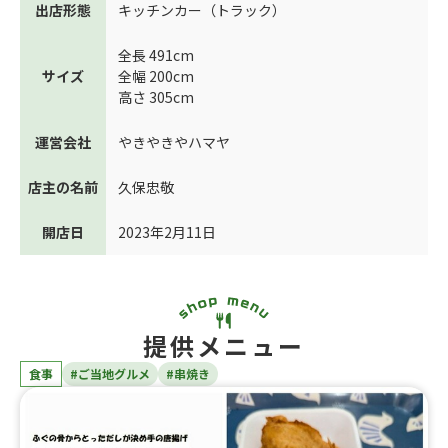
出店形態
キッチンカー（トラック）
全長 491cm
サイズ
全幅 200cm
高さ 305cm
運営会社
やきやきやハマヤ
店主の名前
久保忠敬
開店日
2023年2月11日
提供メニュー
食事
#ご当地グルメ
#串焼き