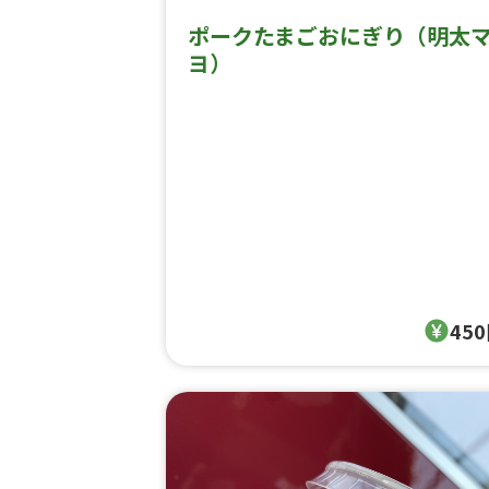
ポークたまごおにぎり（明太
ヨ）
45