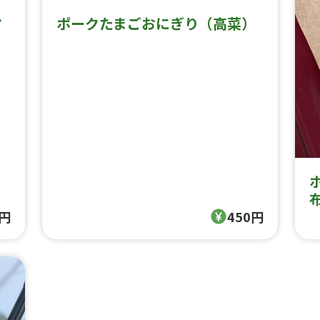
マ
ポークたまごおにぎり（高菜）
0円
450円