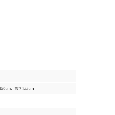
150cm
、
高さ 255cm