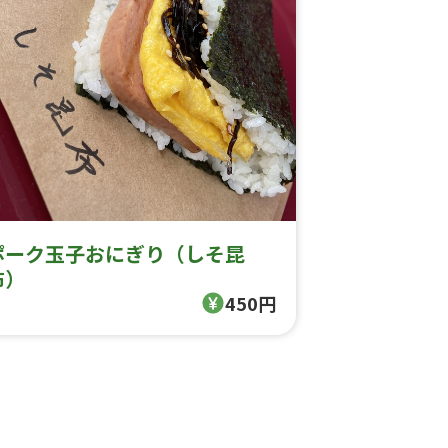
ポーク玉子おにぎり（しそ昆
布）
450円