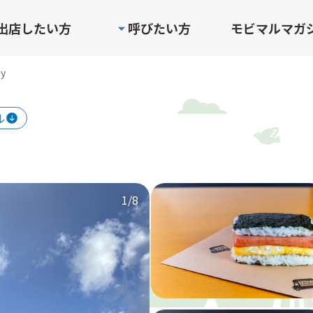
出店したい方
呼びたい方
モビマルマガ
by
ル
1
/8