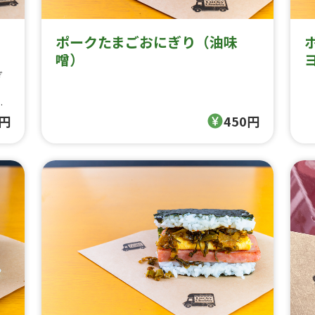
ポークたまごおにぎり（油味
噌）
ぎ
知
0円
450円
き