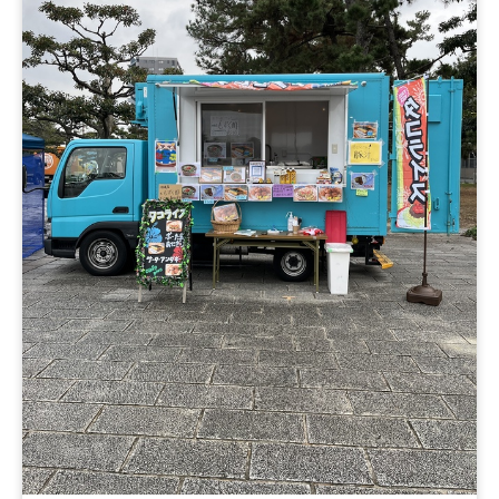
使ったおにぎり（炙り明太子）、大阪産の海苔を使ったお
にぎり（いぶりがっこクリームチーズ）、トロピカル、骨
付きソーセージ、ガーリックソーセージ、アメリカンソー
セージ、オーガニックスムージー、おにぎり 特別価格
350円（ごま昆布、ツナマヨ、高菜、鮭）、おにぎり 特
別価格 300円（銀シャリ）、生いちごカスタードパイ、
粕汁、おにぎり２つセット、生いちごクリームクレープ、
チョコバナナクレープ、お試し銀シャリ、ぜんざい、おで
ん 5種盛り、抹茶ラテ、ホットレモン、ホットコーヒ
ー、甘酒、コーンスープ、果汁100% パインジュース、果
汁100% ぶどうジュース、果汁100% オレンジジュース、
果汁100% りんごジュース、レモネード、レモネードスカ
ッシュ、ホットコーヒー、ホットレモン、ホットココア、
抹茶ミルク、いちごミルク、ミックスジュース、ティーソ
ーダ、アイスティー、ロイヤルミルクティー、アイスコー
ヒー、カフェオレ、おにぎり 500円、おにぎり 400
円、塩おにぎり 350円、ノンアルコールカクテル、果肉
たっぷりかき氷、豚汁、おにぎりと豚汁セット、おにぎ
り 450円、おにぎりセット（具と具）、冷やしわらびも
ち、かき氷、おにぎりセット（塩と具）、煮魚弁当