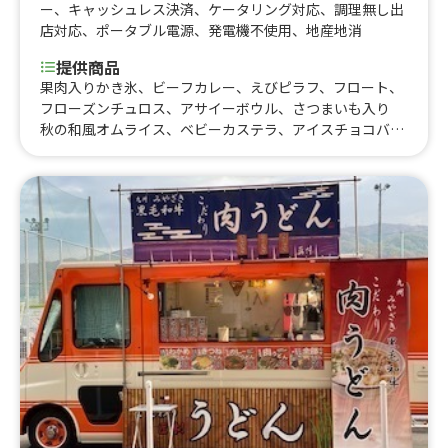
ー
、
キャッシュレス決済
、
ケータリング対応
、
調理無し出
店対応
、
ポータブル電源
、
発電機不使用
、
地産地消
提供商品
果肉入りかき氷、ビーフカレー、えびピラフ、フロート、
フローズンチュロス、アサイーボウル、さつまいも入り
秋の和風オムライス、ベビーカステラ、アイスチョコバナ
ナ、ミニクレープ、ドリロコス、包みクレープ、夏 500
円クレープ、お手軽クレープ、手ごねハンバーグプレー
ト、自家製ローストビーフプレート、りんごあめ、塩キャ
ラメルビスケットクレープ、コーヒーチョコクレープ、キ
ャラメルコーヒーナッツクレープ、オレオクレープ、いち
ご練乳クレープ、キーマカレー、選べる600円クレープ、
チキンオーバーサンド、チキンオーバーライス、カレーオ
ムライス、骨つきソーセージ、ストロベリーホットチョ
コ、おでん 3種盛り、550円 ドリンク、550円 スー
プ、ストロベリーリッチチーズケーキ、フルーツサンド
600、フルーツサンド 500、フルーツサンド、ブルーベ
リーリッチチーズケーキ、チョコづくし、選べるおにぎり
と豚汁セット、デミグラスソースオムライス、フルーツサ
ンド、アメリカンドッグ、500円ドリンク、コーンスー
プ、クラムチャウダー、学生用 クラムチャウダー、550