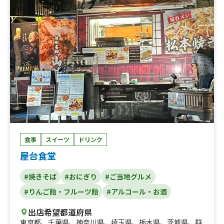
ム餃子（ヤンニョムマンドゥ）、チキンフランク、豚もつ
煮込み、クラムチャウダー、チキンクリームシチュー、お
好み焼き串、あげたこ焼き（6個入り）、チーズボール（4
個入り）、チーズボールポテトセット
食事
スイーツ
ドリンク
屋台食堂
#焼きそば
#おにぎり
#ご当地グルメ
#りんご飴・フルーツ飴
#アルコール・お酒
出店希望都道府県
東京都
、
千葉県
、
神奈川県
、
埼玉県
、
栃木県
、
茨城県
、
群