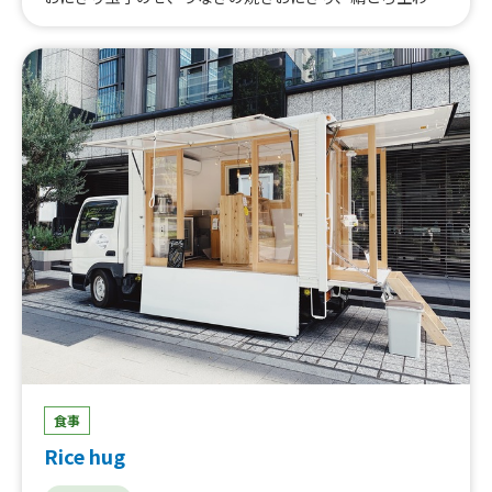
び餅、ぜんざい、うな丼極み、うな丼（小）
食事
Rice hug