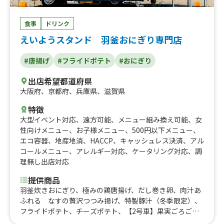
食事
ドリンク
えいようスタンド 羽釜おにぎり専門店
#唐揚げ
#フライドポテト
#おにぎり
出店希望都道府県
大阪府
、
京都府
、
兵庫県
、
滋賀県
特徴
大型イベント対応
、
遠方可能
、
メニュー組み換え可能
、
女
性向けメニュー
、
お子様メニュー
、
500円以下メニュー
、
エコ容器
、
地産地消
、
HACCP
、
キャッシュレス決済
、
アル
コールメニュー
、
アレルギー対応
、
ケータリング対応
、
調
理無し出店対応
提供商品
羽釜炊きおにぎり、極みの鶏唐揚げ、だし巻き卵、肉汁あ
ふれる なすの贅沢つつみ揚げ、特製豚汁（冬季限定）、
フライドポテト、チーズポテト、【2号車】果実ごろごろ
氷、【2号車】チーズポテから、アルコール各種