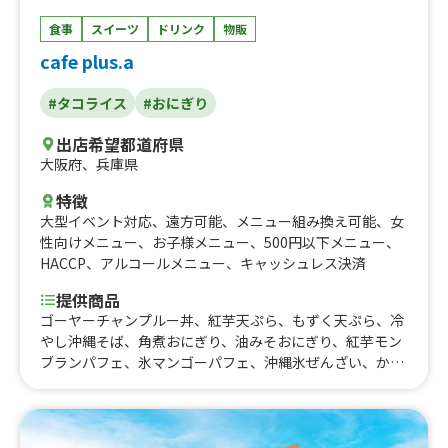
食事
スイーツ
ドリンク
物販
cafe plus.a
#タコライス
#おにぎり
出店希望都道府県
大阪府
、
兵庫県
特徴
大型イベント対応
、
遠方可能
、
メニュー組み換え可能
、
女
性向けメニュー
、
お子様メニュー
、
500円以下メニュー
、
HACCP
、
アルコールメニュー
、
キャッシュレス決済
提供商品
ゴーヤーチャンプルー丼、紅芋天ぷら、もずく天ぷら、冷
やし沖縄そば、角煮おにぎり、油みそおにぎり、紅芋モン
ブランパフェ、氷マンゴーパフェ、沖縄氷ぜんざい、かき
氷、豚バラ玉子丼、生搾り紅芋モンブラン、じゅーしぃ(沖
縄風炊き込みご飯)2個、沖縄そば、タコライス、タコラッ
プ、ポーク卵のおにぎり、サーターアンダギー(3個入り)