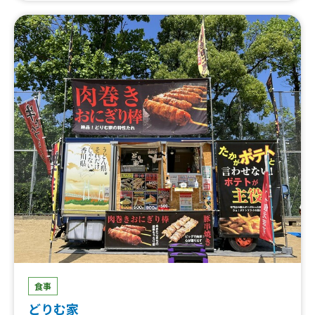
食事
どりむ家