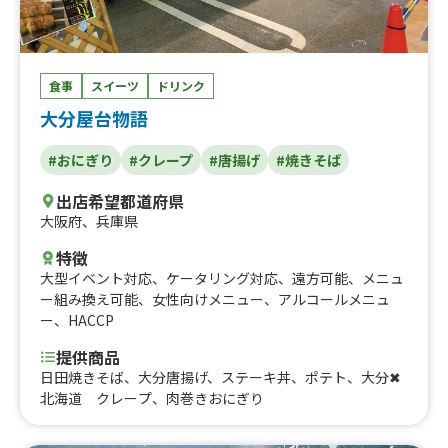
食事
スイーツ
ドリンク
大分屋台物語
#おにぎり
#クレープ
#唐揚げ
#焼きそば
出店希望都道府県
大阪府
、
兵庫県
特徴
大型イベント対応
、
ケータリング対応
、
遠方可能
、
メニュ
ー組み換え可能
、
女性向けメニュー
、
アルコールメニュ
ー
、
HACCP
提供商品
日田焼きそば、大分唐揚げ、ステーキ丼、ポテト、大分✖︎
北海道 クレープ、肉巻きおにぎり