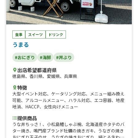
食事
スイーツ
ドリンク
うまる
#おにぎり
#海鮮
#丼ぶり
出店希望都道府県
徳島県
、
香川県
、
愛媛県
、
兵庫県
特徴
大型イベント対応
、
ケータリング対応
、
メニュー組み換え
可能
、
アルコールメニュー
、
ハラル対応
、
エコ容器
、
地産
地消
、
HACCP
、
女性向けメニュー
提供商品
うな丼ちっさ！、小松島鱧しゃぶ椀、北海道産ホタテのバ
ター焼き、鳴門産ブランド牡蠣の焼きガキ、うなぎの焼き
おにぎり玉子のせ、うなぎの焼きおにぎり、絹とろ生わら