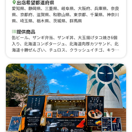
出店希望都道府県
愛知県
、
静岡県
、
三重県
、
岐阜県
、
大阪府
、
兵庫県
、
奈良
県
、
京都府
、
滋賀県
、
和歌山県
、
東京都
、
千葉県
、
神奈川
県
、
埼玉県
、
栃木県
、
茨城県
、
群馬県
提供商品
缶ビール、ザンギ弁当、ザンギ丼、大玉揚げタコ焼き6個
入り、北海道コンポタージュ、北海道肉厚カツサンド、北
海道十勝ぜんざい、チュロス、クラッシュイチゴ、キラキ
ラクラッシュジュース、ザンギポテト、生ビール、北海道
ポテトフライ、北海道チーズポテト、北海道地鶏丼、北海
道地鶏、北海道ハラミ丼、北海道ハラミ、レインボーかき
氷、赤肉メロンソーダ、夕張かき氷、唐揚げ2種類セット8
個入り、大盛り唐揚げ弁当、北海道プレミアムコーン小、
北海道プレミアムコーン、北海道チキンスープカレー、北
海道赤肉メロン果肉アイス、ハイボール、おにから弁当、
おにぎり、北海道焼きザンギ ヒミツの醤油 4個入り