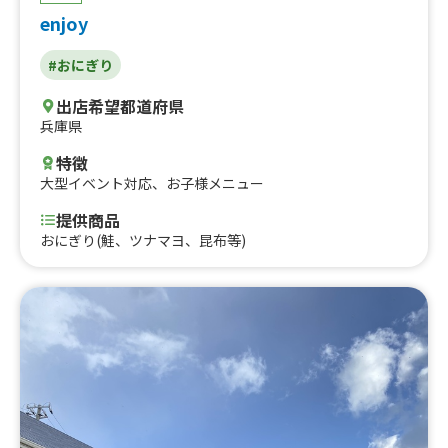
ラスク、気まぐれおにぎり、生クリームココア、生クリー
enjoy
ム抹茶ラテ、ふわふわ抹茶ラテ、だし巻き＋豚汁セット、
豚汁セット（イベント）、お味噌汁セット、だし巻きセッ
#おにぎり
ト、だしまきおにぎりバーガーL、だしまきおにぎりM、
ホットコーヒー、アイスコーヒー、イベント：ビール、イ
出店希望都道府県
ベント：ハイボール、コーンスープ、ふわふわミルクココ
兵庫県
ア、ビール、おにぎり あらほぐし鮭、おにぎり 自家製
ツナマヨ、おにぎり 博多明太子、おにぎり 北海道から
特徴
来たこんぶ、おにぎり めんツナラー油、おにぎり 梅お
大型イベント対応
、
お子様メニュー
かか、おにぎり 白塩、おにぎり シェアパック、だし巻
き（ハーフ）、お味噌汁
提供商品
おにぎり(鮭、ツナマヨ、昆布等)