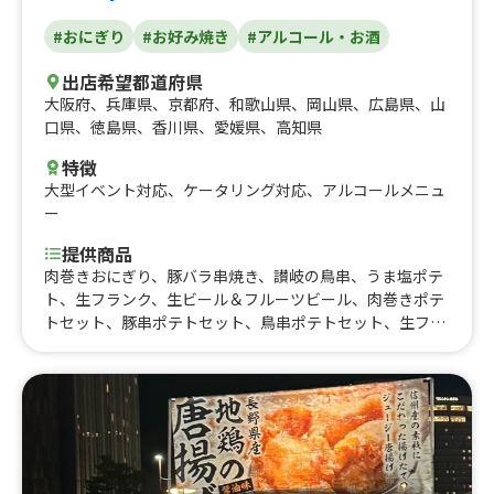
#おにぎり
#お好み焼き
#アルコール・お酒
出店希望都道府県
大阪府
、
兵庫県
、
京都府
、
和歌山県
、
岡山県
、
広島県
、
山
口県
、
徳島県
、
香川県
、
愛媛県
、
高知県
特徴
大型イベント対応
、
ケータリング対応
、
アルコールメニュ
ー
提供商品
肉巻きおにぎり、豚バラ串焼き、讃岐の鳥串、うま塩ポテ
ト、生フランク、生ビール＆フルーツビール、肉巻きポテ
トセット、豚串ポテトセット、鳥串ポテトセット、生フラ
ンクポテトセット、国産ホタテ串焼き、カレーうどん、ビ
ッグフランク、まるごと果肉ジュース（マンゴー・パイナ
ップル）、まるごとパイナップルジュース、瀬戸内海の塩
から揚げ、超最強全部セット、韓国餃子（マンドゥ）３個
入り、韓国餃子 ポテトセット、とんから、焼きそば・焼
うどんなど、さぬきオリーブ牛のメンチカツ、さぬきオリ
ーブ豚のコロッケ、イカ串、ヤンニョムチキン、ヤンニョ