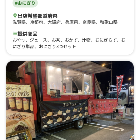
#おにぎり
出店希望都道府県
滋賀県
、
京都府
、
大阪府
、
兵庫県
、
奈良県
、
和歌山県
提供商品
おやつ、ジュース、お茶、おかず、汁物、おにぎらず、お
にぎり単品、おにぎり3つセット