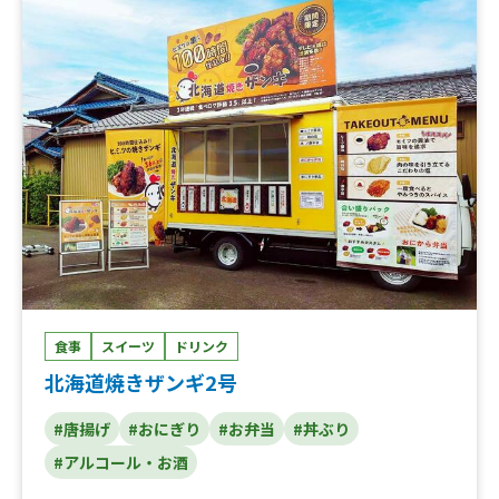
食事
スイーツ
ドリンク
北海道焼きザンギ2号
#唐揚げ
#おにぎり
#お弁当
#丼ぶり
#アルコール・お酒