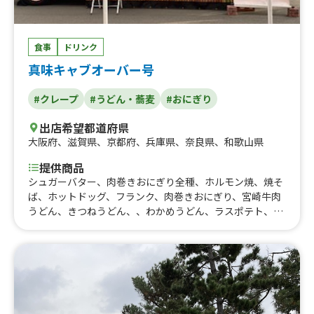
円くれーぷ、ケチャップオムライス、選べるクレープ 50
0円、おにぎり 350円、選べる500円クレープ、和風ツナ
オクラ丼、大阪名物 どて焼き、たい焼き、おにぎり弁
食事
ドリンク
当、みたらし団子（二本入り）、スムージー、500円 ク
真味キャブオーバー号
レープ、ストロベリーミックスクリーム、おにぎり２つセ
ット 500、プレミアムバニラアイス付き（ストロベリー
#クレープ
#うどん・蕎麦
#おにぎり
クリーム）、プレミアムバニラアイス付きクレープ（チョ
コクリーム）、キャラメルアーモンドバナナクレープ、焼
出店希望都道府県
きそば、照り焼きチキンマヨ、ツナコーンサラダ、たまご
大阪府
、
滋賀県
、
京都府
、
兵庫県
、
奈良県
、
和歌山県
サラダ、ハムツナサラダ、メープルミックスナッツクレー
プ、オレオバナナクリーム、オレオクリームクレープ、手
提供商品
作り・無添加 生シロップかき氷（小）、いちごあめ、り
シュガーバター、肉巻きおにぎり全種、ホルモン焼、焼そ
んごあめ、かき氷 350、タピオカドリンク、大阪産の海
ば、ホットドッグ、フランク、肉巻きおにぎり、宮崎牛肉
苔を使ったおにぎり（塩おにぎり）、大阪産の海苔を使っ
うどん、きつねうどん、、わかめうどん、ラスポテト、ロ
たおにぎり（塩辛と梅しそ）、大阪産の海苔を使ったおに
ングチュロス、ソフトクリーム、フルーツ氷(苺氷り、パイ
ぎり（しらす大葉）、大阪産の海苔を使ったおにぎり（照
ン氷り、みかん氷り、りんご氷り) 、フルフルポテト、ロ
り焼きチキンマヨ）、大阪産の海苔を使ったおにぎり（チ
ングチュロス、アイスブリュレクレープ,、 アイスブリュ
ャーシューとメンマ）、大阪産の海苔を使ったおにぎり
レクレープ 、 チーズドッグ ロングチュロス フルフ
（ドライいちじくとローストアーモンド）、大阪産の海苔
ルポテト 唐揚げ
を使ったおにぎり（ドライトマトとブルーチーズ）、大阪
産の海苔を使ったおにぎり（鮭とごま）、大阪産の海苔を