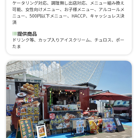
ケータリング対応
、
調理無し出店対応
、
メニュー組み換え
可能
、
女性向けメニュー
、
お子様メニュー
、
アルコールメ
ニュー
、
500円以下メニュー
、
HACCP
、
キャッシュレス決
済
提供商品
ドリンク等、カップ入りアイスクリーム、チュロス、ポー
たま