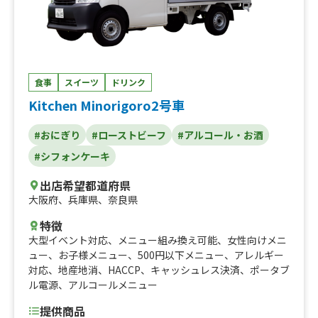
食事
スイーツ
ドリンク
Kitchen Minorigoro2号車
#おにぎり
#ローストビーフ
#アルコール・お酒
#シフォンケーキ
出店希望都道府県
大阪府
、
兵庫県
、
奈良県
特徴
大型イベント対応
、
メニュー組み換え可能
、
女性向けメニ
ュー
、
お子様メニュー
、
500円以下メニュー
、
アレルギー
対応
、
地産地消
、
HACCP
、
キャッシュレス決済
、
ポータブ
ル電源
、
アルコールメニュー
提供商品