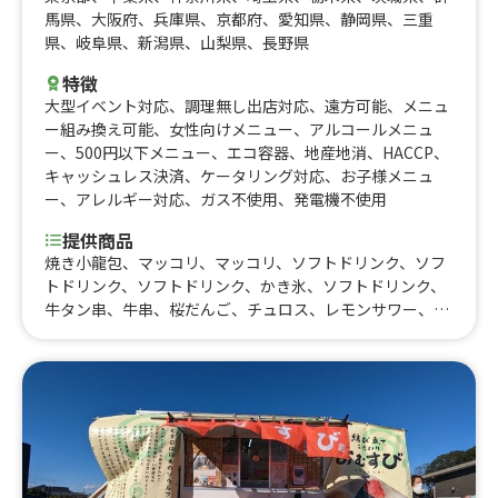
馬県
、
大阪府
、
兵庫県
、
京都府
、
愛知県
、
静岡県
、
三重
県
、
岐阜県
、
新潟県
、
山梨県
、
長野県
特徴
大型イベント対応
、
調理無し出店対応
、
遠方可能
、
メニュ
ー組み換え可能
、
女性向けメニュー
、
アルコールメニュ
ー
、
500円以下メニュー
、
エコ容器
、
地産地消
、
HACCP
、
キャッシュレス決済
、
ケータリング対応
、
お子様メニュ
ー
、
アレルギー対応
、
ガス不使用
、
発電機不使用
提供商品
焼き小龍包、マッコリ、マッコリ、ソフトドリンク、ソフ
トドリンク、ソフトドリンク、かき氷、ソフトドリンク、
牛タン串、牛串、桜だんご、チュロス、レモンサワー、ハ
イボール、缶ビール、生ビール、焼き団子、クレープ、タ
ピオカドリンク、シャインマスカット飴、りんご飴、いち
ご飴、浜焼き、唐揚げ、塩唐揚げ、焼きそば、信州みそラ
ーメン、かき氷、山賊焼