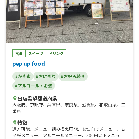
食事
スイーツ
ドリンク
pep up food
#かき氷
#おにぎり
#お好み焼き
#アルコール・お酒
出店希望都道府県
大阪府
、
京都府
、
兵庫県
、
奈良県
、
滋賀県
、
和歌山県
、
三
重県
特徴
遠方可能
、
メニュー組み換え可能
、
女性向けメニュー
、
お
子様メニュー
、
アルコールメニュー
、
500円以下メニュ