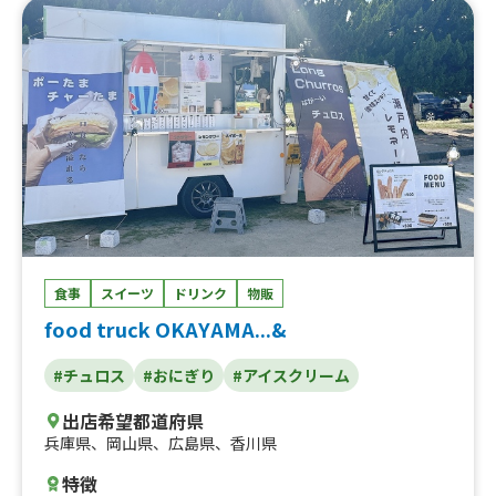
食事
スイーツ
ドリンク
物販
food truck OKAYAMA...&
#チュロス
#おにぎり
#アイスクリーム
出店希望都道府県
兵庫県
、
岡山県
、
広島県
、
香川県
特徴