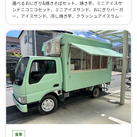
選べるおにぎり&焼きそばセット、焼き芋、ミニアイスサ
ンドニコニコセット、ミニアイスサンド、おにぎりバーガ
ー、アイスサンド、冷し焼き芋、クラッシュアイスラム
ネ、ミニキッシュ、季節のミニタルト、トルティーヤドッ
グ、トルティーヤ、オリジナルアイスクリーム、アイステ
ィーソーダ、アイスティー、水出しアイスコーヒー、瀬戸
内レモンのあらごしレモネードソーダ、フルーツ＆ナタデ
ココソーダ、シャリシャリフルーツ氷(青りんご、マンゴ
ー）、シャリシャリフルーツ氷(マンゴー味）、抹茶フラ
ッペ、コーヒーフラッペ、ミニパフェ、クラッシュゼリー
ソーダ、だし巻き明太子おにぎり、ホットドッグ トマト
チリソース、季節の豚汁、クラムチャウダー、ホットドッ
グチーズのせ（プレーン）、ホットドッグ（プレーン）、
ピンクレモネード、おいなりさん、クリームソーダ、くる
くるフランク、しゃりしゃりフルーツソーダ、カップアイ
ス、オーガニック緑茶、柚子と檸檬のスカッシュ、桜と檸
檬のスカッシュ、桜スカッシュ、定番おにぎり、ブルーレ
モンスカッシュ、レモンスカッシュ、濃厚りんごスカッシ
ュ、ラスクカップ、ホットウィスキー、ホットワイン、絶
品お出汁のおにぎり出汁茶漬け、柚子の紅茶、濃厚りんご
の紅茶、ふわふわカフェオレ、ふわふわ桜ラテ、焼きたて
食事