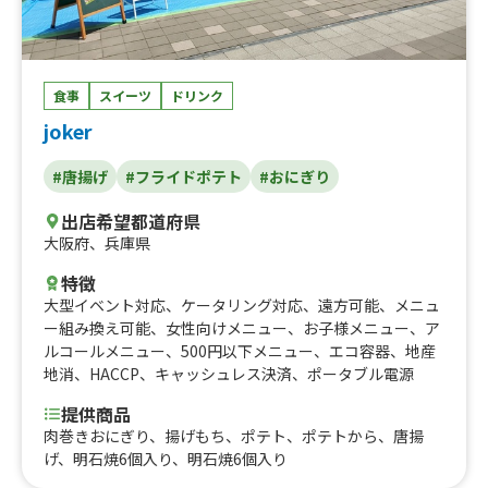
食事
スイーツ
ドリンク
joker
#唐揚げ
#フライドポテト
#おにぎり
出店希望都道府県
大阪府
、
兵庫県
特徴
大型イベント対応
、
ケータリング対応
、
遠方可能
、
メニュ
ー組み換え可能
、
女性向けメニュー
、
お子様メニュー
、
ア
ルコールメニュー
、
500円以下メニュー
、
エコ容器
、
地産
地消
、
HACCP
、
キャッシュレス決済
、
ポータブル電源
提供商品
肉巻きおにぎり、揚げもち、ポテト、ポテトから、唐揚
げ、明石焼6個入り、明石焼6個入り