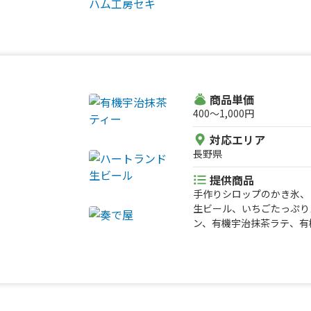
ース、レインボーわたあめ
牛） 和牛カルビ弁当、信
0％ハンバーグ弁当（事前
当・海苔弁当・幕ノ内弁当
商品単価
400〜1,000円
対応エリア
長野県
提供商品
手作りシロップのかき氷、
生ビール、いちごたっぷ
ン、有機宇治抹茶ラテ、有
ジンジャーハイボール、オ
ャー、オーガニックカカオ
ーキ