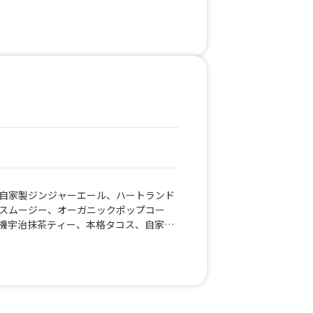
、ラムネ、信州プレミアム牛（黒毛和
州プレミアム牛（黒毛和牛） 和牛10
注文限定）、カルビ丼、お弁当「鮭弁
等」、かき氷
自家製ジンジャーエール、ハートランド
りスムージー、オーガニックポップコー
機宇治抹茶ティー、本格タコス、自家製
リジナルスパイスチャイ、ホットジンジ
のホットチョコレート、バスクチーズケ