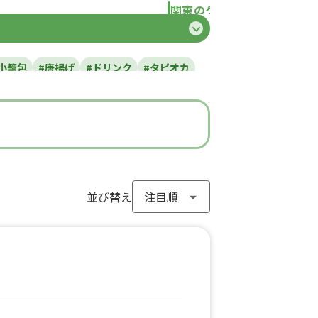
関東のケータリングカー
県
東京都
千葉県
神奈川県
埼玉県
栃
小籠包
#唐揚げ
#ドリンク
#タピオカ
#ラーメン
#わらび餅
#ドーナツ
#フライドポテト
#ガパオライス
#ピザ
ン
#アイスクリーム
#ヤンニョムチキン
#モンブラン
#お弁当
#パフェ
き
#流行グルメ
#丼ぶり
#台湾料理
サンド
#アサイーボウル
並び替え
#10円パン