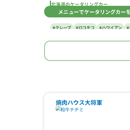
北海道のケータリングカー
メニュー
でケータリングカー
北海道
#クレープ
#ロコモコ
#ハワイアン
#うどん・蕎麦
#イタリアン
#
#ベビーカステラ
#ポップコーン
#た
#焼き鳥
#おにぎり
#ワッフル
#フ
#中華
#団子
#クリームソー
#フルーツジュース
#パン
#韓国料
#ベトナム料理
#タイ料理
#軽食・
焼肉ハウス大将軍