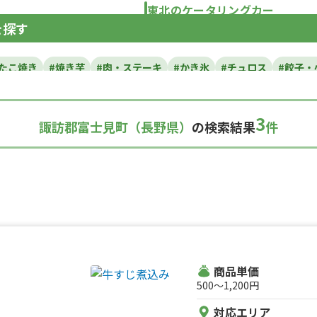
東北のケータリングカー
を探す
青森県
岩手県
宮城県
秋田県
山形県
福島
#たこ焼き
#焼き芋
#肉・ステーキ
#かき氷
#チュロス
#餃子・
カレー
#タコス
#ハンバーガー
#ケバブ
#コーヒー
#揚げパン
い焼き
#ホットサンド
#ホットドッグ
#タコライス
#焼きそば
3
諏訪郡富士見町（長野県）
の検索結果
件
ルーツサンド
#ローストビーフ
#スムージー
#魯肉飯
#メキシカ
ダ
#サンドイッチ
#わたあめ
#スープ
#ケーキ
#クロッフル
理
#パンケーキ
#海鮮
#和菓子
#和食
#ご当地グルメ
#串焼
スナック
#パスタ
#りんご飴・フルーツ飴
#スイーツ
#キューバ
#レモネード
商品単価
500〜1,200円
対応エリア