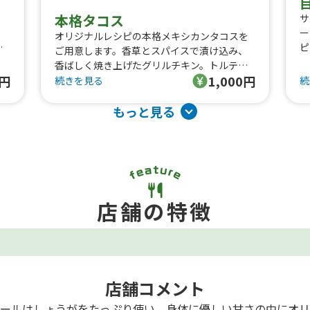
本格タコス
、
サ
ー
オリジナルレシピの本格メキシカンタコスを
り
ピ
ご用意します。香草とスパイスで漬け込み、
の
香ばしく焼き上げたグリルチキン。トルティ
チ
0円
1,000円
ーヤはとうもろこし粉100%でグルテンフリー
続きを見る
続
や
の本格派。フレッシュなお野菜もトッピング
。
甘
します。こだわりのタコスにかぶりついてく
もっと見る
さ
夏
ださい！
ど
店舗の特徴
店舗コメント
エールはしょうがをたっぷり使い、身体に優しい甘さの中にオリ