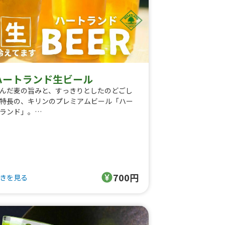
ハートランド生ビール
んだ麦の旨みと、すっきりとしたのどごし
特長の、キリンのプレミアムビール「ハー
ランド」。
味を抑えたクリアな味わいと、やさしい苦
、洗練された香りが調和した、上質な一杯
す。
んな料理とも相性が良く、ビールが苦手な
にも飲みやすいまろやかさ。
700円
きを見る
芽100％とホップ100%、副原料なしの非加
の生ビールならではのフレッシュな味わい
お楽しみください。