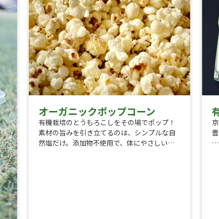
も
う
オーガニックポップコーン
有機栽培のとうもろこしをその場でポップ！
京
素材の旨みを引き立てるのは、シンプルな自
豊
然塩だけ。添加物不使用で、体にやさしい味
わいです。
ふ
な
イベントでは「小さなお子さんも安心して食
く
べられるものが少ない」という声もあります
の
が、こちらはやさしい味付けで子どもたちに
み
も大人気！
シンプルだからこそ、香ばしさと甘みが際立
合