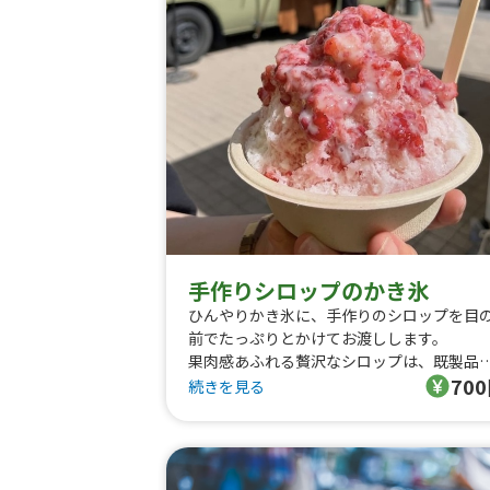
手作りシロップのかき氷
ひんやりかき氷に、手作りのシロップを目
前でたっぷりとかけてお渡しします。
果肉感あふれる贅沢なシロップは、既製品
70
はない自然な甘みと香りが自慢です。
続きを見る
一番人気のいちごかき氷は、摘みたてのよ
なみずみずしい酸味と、濃厚ないちごの香
が口いっぱいに広がる一杯。