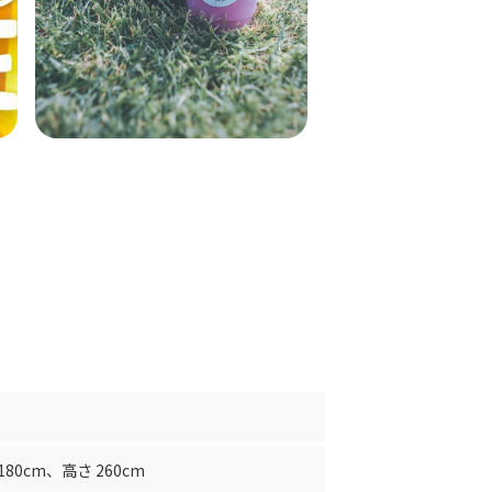
180cm
、
高さ 260cm