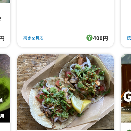
つやさしいおやつ。
か
お子さまから大人まで、幅広い世代に大人気
な
です。
沢
どうぞ、香りまで丸ごとお楽しみください◎
え
0円
400円
続きを見る
続
が
。