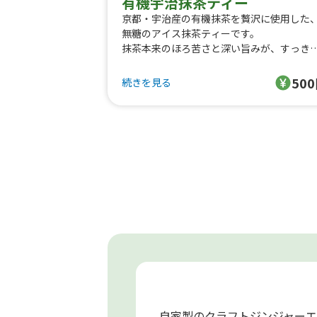
有機宇治抹茶ティー
京都・宇治産の有機抹茶を贅沢に使用した
無糖のアイス抹茶ティーです。
抹茶本来のほろ苦さと深い旨みが、すっき
とした後味とともに広がります。
50
続きを見る
甘さを加えていないので、食事にも合わせ
すく、リフレッシュしたい時にもぴったり
自然な風味と清涼感を、ぜひお楽しみくだ
い。
自家製のクラフトジンジャー