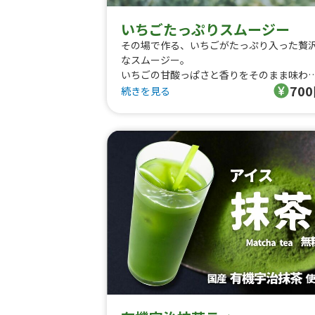
いちごたっぷりスムージー
その場で作る、いちごがたっぷり入った贅
なスムージー。
いちごの甘酸っぱさと香りをそのまま味わ
70
る、ひんやりごほうびドリンクです。
続きを見る
豆乳ベースでお作りしているので、乳製品
気になる方にも安心。
お子様にも大人気の、やさしい味わいです