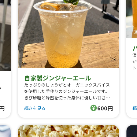
澄
が
ト
雑
自家製ジンジャーエール
み
たっぷりのしょうがとオーガニックスパイス
で
の
を使用した手作りのジンジャーエールです。
きび砂糖と蜂蜜を使った身体に優しい甘さに
ど
に
仕上げています。甘口なのでお子様にも召し
方
0円
600円
続きを見る
続
上がっていただけます。15年以上ご提供し続
麦
けている人気のドリンクです。
熱
う
を
り