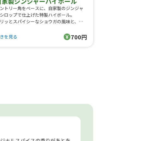
自家製ジンジャーハイボール
ントリー角をベースに、自家製のジンジャ
シロップで仕上げた特製ハイボール。
リッとスパイシーなショウガの風味と、角
しっかりとした飲みごたえが絶妙にマッ
。
700円
きを見る
すぎず、キレのある大人の一杯。
にぴったりの爽快なクラフトハイボールを
うぞ。
ジナルスパイスの香りがあとを