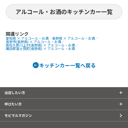
食事
スイーツ
ドリンク
すじ煮込み、
重、はらみス
まると
アルコール・お酒のキッチンカー一覧
牛タン串、な
にわ黒牛ステ
提供商品
巻きおにぎり、
ぐるぐるウインナー、QQボール、生ビ
熟成ハラミ串
ール、ゆめかわひんやりスイーツ、豚
関連リンク
愛知県 × アルコール・お酒
／
長野県 × アルコール・お酒
／
焼肉丼、大阪美
角煮丼、かき氷、ほっとスナック、か
長野市(長野県) × アルコール・お酒
／
美人カステラ2
す大根、ホットレモネード、唐揚げ、le
南佐久郡川上村(長野県) × アルコール・お酒
／
諏訪郡富士見町(長野県) × アルコール・お酒
0個、チュロ
monade、つくねフリット、つくねカ
ーク焼きそば
レー、つくねライス
ェ、焼き鳥、
キッチンカー一覧へ戻る
しパイン、な
ば、フランク
タン重、唐揚
こ焼き
出店したい方
呼びたい方
モビマルマガジン