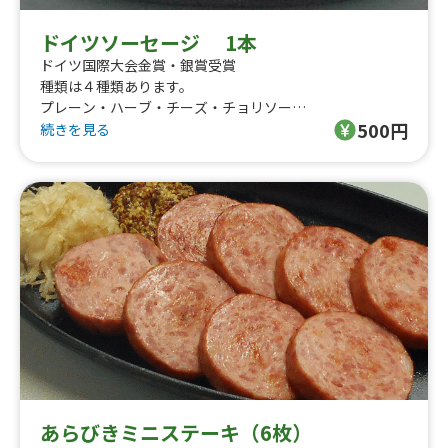
ドイツソーセージ 1本
ドイツ国際大会金賞・銀賞受賞
種類は４種類あります。
プレーン・ハーブ・チーズ・チョリソー
500円
アレルゲン情報欄の「乳」はチーズのソーセージのみが対
続きを見る
象です。
ソーセージは全て自社で手作りしています。
保存料・着色料・増量剤は使用していません。
あらびきミニステーキ（6枚）