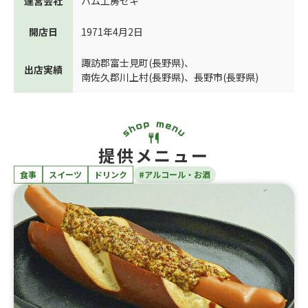
運営会社
ハム工房セキ
開店日
1971年4月2日
諏訪郡富士見町(長野県)
、
出店実績
南佐久郡川上村(長野県)
、
長野市(長野県)
提供メニュー
食事
スイーツ
ドリンク
#アルコール・お酒