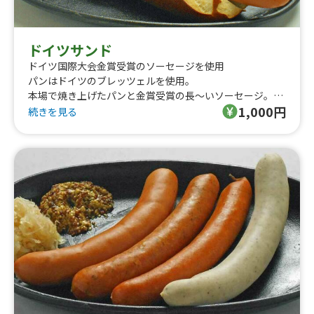
ドイツサンド
ドイツ国際大会金賞受賞のソーセージを使用
パンはドイツのブレッツェルを使用。
本場で焼き上げたパンと金賞受賞の長～いソーセージ。
1,000円
ソーセージは全て自社で手作りしています。
続きを見る
保存料・着色料・増量剤は使用していません。