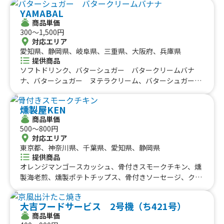
サンド、とりマヨサンド、オムレツサンド、焼きそばパ
バーライス、ジャークチキンオーバーライス（肉大盛
ン、グリーンコーヒー、甘酒、あんこdeあま酒、あんこラ
YAMABAL
り）、ジャークチキン弁当、だし巻きたまご （1本
テ（パック）、あんこラテ あずき餡、あんこラテ（ホッ
商品単価
巻）、だし巻きたまご （ハーフサイズ）、オーガニック
300〜1,500円
ト）、いちごミルク（パック）、いちごミルク、ホット紅
レモネード、ビール、ノンアルコール・ビール
対応エリア
茶、クリームソーダ、ソフトドリンク、ウイスキー、レモ
愛知県、静岡県、岐阜県、三重県、大阪府、兵庫県
ンサワー、梅酒、アップルワイン、やわらか鶏チャーシュ
提供商品
ー、やわらか鶏チャーシュー 炙りチーズ、鶏チャーシュー
ソフトドリンク、バターシュガー バタークリームバナ
丼、鶏ハムのトルティーヤ、鶏皮オムどてカレー、鶏皮ど
ナ、バターシュガー ヌテラクリーム、バターシュガー
てカレー、鶏ハム丼テリヤキソース、鶏ハム丼ねぎ塩、鶏
抹茶、バターシュガー アールグレイ、バターシューガ
ハム丼ハーブソース、とりマヨ丼、鶏皮どて煮、鶏皮どて
ー チョコ、バターシュガークレープ、かき氷、もちもち
丼、鶏ハムサンド(てりたま)、鶏ハムサンド(ねぎ塩)、鶏
燻製屋KEN
ニョッキフライ、厚切りベーコンステーキ串、ばななじゅ
ハムサンド(ハーブソース)、鶏ハム（単品）、チキンナゲ
商品単価
ーす抹茶、700円ばななじゅーすエスプレッソ、ばななじ
ット 5個、冷やし中華、金時風かき氷、かき氷
500〜800円
ゅーす600円、エスプレッソバナナジュース、ハワイアン
対応エリア
ソーダ、豚キムチサンド、アサイー、たまごサンド600
東京都、神奈川県、千葉県、愛知県、静岡県
円、ベーコンチーズ500円、牛串、ホットチョコ、日替わ
提供商品
りスープ、キャラメルソース入りチュロス、ベーコンチー
オレンジマンゴースカッシュ、骨付きスモークチキン、燻
ズ、クリームソーダ、自家製レモネード、かき氷、チーズ
製海老煎、燻製ポテトチップス、骨付きソーセージ、クラ
ステーキサンド、ねぎ塩豚、キャラメルナッツとクリーム
シックホットドッグ、やみつきナチョス、クラフトビー
チーズ、ポテト、バナナジュース、エルビスサンド、厚焼
ル、タコストルティーヤ
大吉フードサービス 2号機（ち421号）
きたまごサンド、厚切りベーコンときのこバター、明太エ
商品単価
ビアボガド、テリヤキチキンサンド