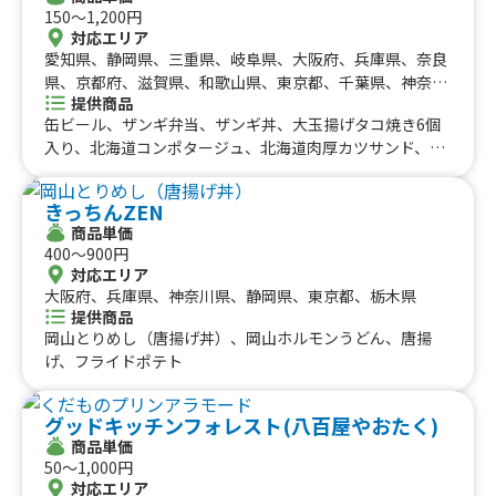
150〜1,200円
対応エリア
愛知県、静岡県、三重県、岐阜県、大阪府、兵庫県、奈良
県、京都府、滋賀県、和歌山県、東京都、千葉県、神奈川
提供商品
県、埼玉県、栃木県、茨城県、群馬県
缶ビール、ザンギ弁当、ザンギ丼、大玉揚げタコ焼き6個
入り、北海道コンポタージュ、北海道肉厚カツサンド、北
海道十勝ぜんざい、チュロス、クラッシュイチゴ、キラキ
ラクラッシュジュース、ザンギポテト、生ビール、北海道
きっちんZEN
ポテトフライ、北海道チーズポテト、北海道地鶏丼、北海
商品単価
道地鶏、北海道ハラミ丼、北海道ハラミ、レインボーかき
400〜900円
氷、赤肉メロンソーダ、夕張かき氷、唐揚げ2種類セット8
対応エリア
個入り、大盛り唐揚げ弁当、北海道プレミアムコーン小、
大阪府、兵庫県、神奈川県、静岡県、東京都、栃木県
北海道プレミアムコーン、北海道チキンスープカレー、北
提供商品
海道赤肉メロン果肉アイス、ハイボール、おにから弁当、
岡山とりめし（唐揚げ丼）、岡山ホルモンうどん、唐揚
おにぎり、北海道焼きザンギ ヒミツの醤油 4個入り
げ、フライドポテト
グッドキッチンフォレスト(八百屋やおたく)
商品単価
50〜1,000円
対応エリア