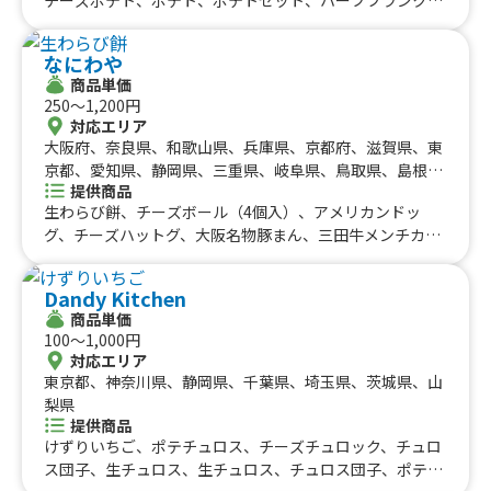
九州のケータリングカー
山梨県、新潟県、富山県、石川県、福井県、長野県、鳥取
チーズ唐揚げ、唐揚げ、ミネストローネ、スムージー、レ
県、島根県、岡山県、山口県、佐賀県、熊本県、大分県、
#タイ料理
#軽食・スナック
#パスタ
モネード、コーラ、コーヒー、カフェオレ、抹茶オレ、ビ
福岡県
宮崎県、鹿児島県
佐賀県
長崎県
熊本県
大分県
宮崎県
鹿児島県
#りんご飴・フルーツ飴
#スイーツ
#キューバサンド
なにわや
ール、酎ハイレモン、ノンアルコールビール、果肉入りか
沖縄のケータリングカー
商品単価
#アサイーボウル
#10円パン
#レモネード
き氷、かき氷、たこ焼き(７個入り)
250〜1,200円
沖縄県
対応エリア
大阪府、奈良県、和歌山県、兵庫県、京都府、滋賀県、東
京都、愛知県、静岡県、三重県、岐阜県、鳥取県、島根
提供商品
県、岡山県、広島県、山口県、徳島県、香川県、愛媛県、
生わらび餅、チーズボール（4個入）、アメリカンドッ
高知県
グ、チーズハットグ、大阪名物豚まん、三田牛メンチカ
ツ、コロッケセット、フワフワかき氷6種類、チーズボー
ル（5個入）、フリフリポテト、三田牛メンチカツ、コロ
Dandy Kitchen
ッケ弁当、たい焼き、牛タン串、チュロス、生ビール、角
商品単価
ハイボール、酎ハイ、ノーアルコール、三田牛メンチカ
100〜1,000円
ツ、コロッケセット、その他サイドメニュー、牛丼、ふわ
対応エリア
ふわ果実かき氷、ハワイアンバーガー、かき氷（ふわふわ
東京都、神奈川県、静岡県、千葉県、埼玉県、茨城県、山
氷）、生ビール、ハイボール、酎ハイ、ソフトドリンク、
梨県
かき氷、三田牛（メンチカツ、コロッケ）チーズハット
提供商品
グ、チーズボール、フランクフルト、フライドポテト、ダ
けずりいちご、ポテチュロス、チーズチュロック、チュロ
ージーパイ、かき氷、かしみん焼き（泉州岸和田名物）ダ
ス団子、生チュロス、生チュロス、チュロス団子、ポテチ
ージーパイ、フランクフルト、ソフトドリンク、ダージー