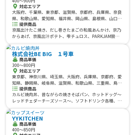
400〜900円
対応エリア
大阪府、千葉県、東京都、滋賀県、京都府、兵庫県、奈良
県、和歌山県、愛知県、福井県、岡山県、島根県、山口
提供商品
県、徳島県、香川県、愛媛県、岩手県、宮城県、神奈川
京風出汁たこ焼き、だし巻きたまごの和風あんかけ、京乃
県、栃木県、群馬県、石川県、長野県、静岡県、三重県、
からあげ、京風出汁ポテト、雫チュロス、PARKJAM限
岐阜県、鳥取県
定 スティックワッフル、ロングチュロス、ふりふりポテ
ト、アイスブリュレクレープ、黄桃氷、大吉からあげ、削
株式会社BE BIG １号車
りマンゴー、いちご氷、かき氷、からあげ弁当、大吉から
商品単価
あげ丼、とろとろ杏仁豆腐、台湾からあげ、ジーロー飯、
300〜800円
ルーロー飯、トロトロ豚バラ軟骨角煮飯、チキンオーバー
対応エリア
ライス、鶏皮せんべい、MAXポテト、中津からあげ
東京都、神奈川県、埼玉県、大阪府、兵庫県、京都府、愛
知県、静岡県、岐阜県、滋賀県、和歌山県、三重県、鳥取
提供商品
県、島根県、岡山県、広島県、徳島県、香川県、愛媛県、
カルビ焼肉丼、昔ながらの焼きそばパン、ホットドッグ〜
高知県
レッドチェダーチーズソース〜、ソフトドリンク各種、フ
ライドポテト、たまごせんべい、ふりふりポテト、各種ア
ルコール類、昔ながらの屋台ラーメン、スパイシーカレ
YYKITCHEN
ー、炙りロース串、じゃんぼ焼き鳥、大盛り焼きそば、炙
商品単価
りハーブフランク、みたらし団子、肉巻きおにぎり、にん
400〜850円
にく醤油から揚げ、霜降り牛串、大阪名物 揚げたこ焼