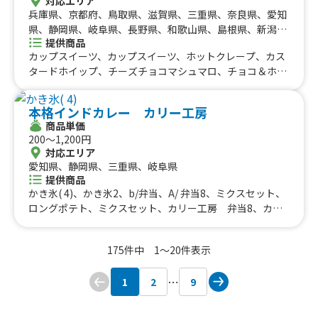
対応エリア
き、ロングポテト
兵庫県、京都府、鳥取県、滋賀県、三重県、奈良県、愛知
県、静岡県、岐阜県、長野県、和歌山県、島根県、新潟
提供商品
県、福井県、山梨県、東京都、神奈川県、埼玉県、栃木
カップスイーツ、カップスイーツ、ホットクレープ、カス
県、茨城県
タードホイップ、チーズチョコマシュマロ、チョコ＆ホイ
ップ、ミックスホイップ、ハチミツレモン(炭酸)、かき氷
ホイップ、マンゴー生クリーム、レインボーかき氷、かき
本格インドカレー カリー工房
氷、みかんパフェ、チョコバナナパフェ、苺バナナ、苺カ
商品単価
スタード、苺クリーム、はちみつチーズクリーム、モンブ
200〜1,200円
ランクレープ、ブルーベリーチーズ、バナナクリーム、こ
対応エリア
がしマシュマロ、みかんクレープ、抹茶バナナクリーム、
愛知県、静岡県、三重県、岐阜県
ブルーハワイアイス氷、スイカキ氷、ティラミス、パフェ
提供商品
アイス、レインボーアイス氷、チョコバナナカスタード、
かき氷( 4)、かき氷2、b/弁当、A/ 弁当8、ミクスセット、
ワイワイクレープ、アイスクレープ、ブルーベリークリー
ロングポテト、ミクスセット、カリー工房 弁当8、カリ
ム、ストロベリークリーム、シュガーバター、抹茶クリー
ー工房 弁当9、チユロス:-20cm、チキンからげ、チユロ
ム、チョコバナナ、キャラメルバナナ
ス:-40cm、フライドポテト、チキン手羽元1ピス、ハニー
175件中 1〜20件表示
ナン、プレ-ンナン、チキンカレーナンセット600、ミクス
セット(からあげとポテト)、カリー工房 弁当、 マンゴ
1
2
9
ーバニラアイス、チキンカレー、バターチキンカレー、か
き氷、チキンナンローン、チーズナン、ハニーチーズナ
ン、サモサ、ミックスチャオミン、フライドポテト、チキ