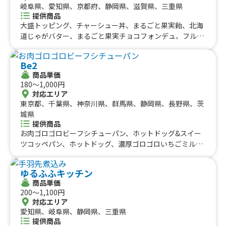
岐阜県、愛知県、京都府、静岡県、滋賀県、三重県
提供商品
大盛トッピング、チャーシュー丼、まるごと果実飴、北海
道じゃがバター、まるごと果実チョコフォンデュ、フルー
ツまるごとかき氷、八百屋のフルーツポンチ、くだものプ
リンアラモード、くだものクレープ、八百屋の肉まん、八
Be2
百屋のちゃんこ鍋、自家製チャーシューまぜそば(ランチ
商品単価
価格)、自家製チャーシューまぜめし(ランチ価格)、フルー
180〜1,000円
ツジュース、まるごとチョコバナナ、まるごとフルーツバ
対応エリア
ーガー、焼きとうもろこし、八百屋のポテサラパン、焼き
東京都、千葉県、神奈川県、群馬県、静岡県、長野県、茨
りんご、トッピング、トンから丼、１年目の焼きそば、ト
城県
ンから丼丼各種、トンからとんとん(豚の唐揚げ)世界の塩
提供商品
バージョン、満足焼きそばパン、トンからニンニクとんと
お肉ゴロゴロビーフシチューパン、ホットドッグ&スイー
ん、かき氷タワー、極上ロース揚げ重、帆ぶた串、７年目
ツコッペパン、ホットドッグ、濃厚ゴロゴロいちごミル
の焼きそば、鶏かき揚げ丼、旨甘酢豚串、三元豚BBQ串、
ク、フレーバーポップコーン、ディップチュロス、さつま
サービスランチバーガー、チーズポテトスティック、山盛
いもホットク、いちご大福アイスクレープ、アイスクレー
ゆるふふキッチン
りポテト、世界の塩で食べるフランクフルト
プブリュレ、ポテト＆ソーセージ盛り合わせ、ソフトドリ
商品単価
ンク各種、アルコール類、具沢山牛すじ煮込みカレー(福
200〜1,100円
神漬付き)、米粉唐揚げ(選べる5種ソース付き)、ランチメ
対応エリア
ニュー丼(学割)、ジャンボフランクフルト、もち粉チキン
愛知県、岐阜県、静岡県、三重県
弁当、ガパオライス、タコライス
提供商品