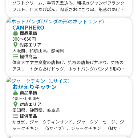
ソフトクリーム、手羽先煮込み、粗挽きジャンボフランク
フルト、巨大あげぱん、肉巻きおにぎり串、魅惑のあげぱ
ん、ホルモンからあげ、コーン＆あんこ＆いちご＆求肥(い
ちごだいふくすきー)、コーン＆あんこ＆求肥(だいふくす
CAMPHERO
きー)、コーン＆あんこバター(あんバタすきー)、コーン＆
商品単価
あんこ(あんこすきー)、温玉ごはん、デミグラスオムライ
300〜650円
ス、オムライス、オムライスミニカップ、オムライス(ト
対応エリア
マトソース&チーズソース)、オムライス鶏ハムのせ、たま
大阪府、和歌山県、静岡県
せん、やわらか鶏むね肉からあげ 5個、からあげ丼(やわら
提供商品
か鶏むね肉)、ミニからあげ丼、からたま丼(やわらか鶏む
体育大学学生食堂の唐揚げ、究極の唐揚げ丼ぶり、究極の
ね肉)、からたま丼(温玉)、ミニからたま丼(温玉)、からた
アスリートからあげドッグ、ホットパンダ(パンダの形のホ
まサンド(やわらか鶏むね肉）、からあげサンド(やわらか
ットサンド)、マジで美味い！本気のフライドポテト、卵
鶏むね肉)、鶏チャーシュー焼きそば、ショートチュロス5
巻きフランクのホットドッグ、卵巻きフランクフルト、子
おかえりキッチン
本 チョコディップ、ショートチュロス5本、米粉チュロ
供縁日(キャラクターすくい、くじ引き等)、クレープ
商品単価
ス、かりんとうケーキ(カスタード・あんこ)、2種のカスタ
400〜1,400円
ードクリームブリュレパン、ほぼプリン、チーフル（プレ
対応エリア
ーン）、チーフル 目玉焼きのせ、チーフルとりマヨ盛り、
愛知県、静岡県、岐阜県
チーフル 鶏ハムのせ、チーフル アイス盛り、チーフルあ
提供商品
んこ盛り、チーフルあんこ生クリーム盛り、チーフルあん
かき氷、ジャークチキンサンド、ジャークソーセージ、ジ
こサンド、チーフル カスタードブリュレ、フライドポテ
ャークチキン （Sサイズ）、ジャークチキン （Mサイ
ト、フライドポテト倍盛り、アメリカンドッグ、コロッケ
ズ）、ジャークチキン（Lサイズ）、ジャークチキンオー