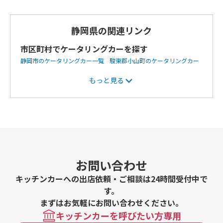
ンテイッカ、タンドリーチキン、アルコール、、ソフトド
リンク、A/ 弁当、b/弁当、b/弁当 ボクス(バターチキン
とナン)セット
静岡県の関連リンク
市区町村でケータリングカーを探す
静岡市のケータリングカー一覧
駿東郡小山町のケータリングカー
一覧
浜松市のケータリングカー一覧
富士市のケータリングカー
もっと見る
一覧
島田市のケータリングカー一覧
磐田市のケータリングカー
一覧
掛川市のケータリングカー一覧
下田市のケータリングカー
一覧
沼津市のケータリングカー一覧
富士宮市のケータリングカ
ー一覧
御殿場市のケータリングカー一覧
裾野市のケータリング
カー一覧
湖西市のケータリングカー一覧
駿東郡清水町のケータ
リングカー一覧
お問い合わせ
キッチンカーへの出店依頼・ご相談は24時間受付中で
す。
まずはお気軽にお問い合わせください。
キッチンカーを呼びたい方専用