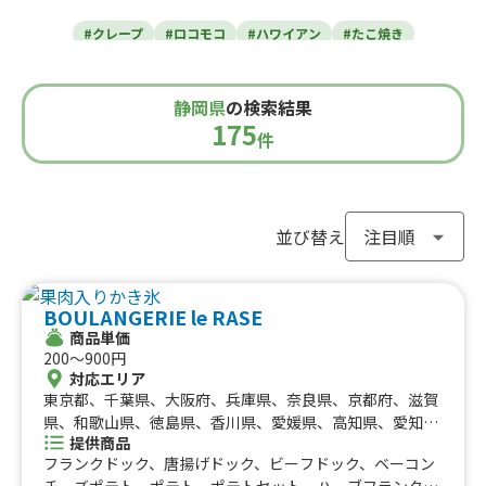
東北のケータリングカー
#クレープ
#ロコモコ
#ハワイアン
#たこ焼き
青森県
岩手県
宮城県
秋田県
山形県
福島県
#焼き芋
#肉・ステーキ
#かき氷
#チュロス
関東のケータリングカー
#餃子・小籠包
#唐揚げ
#ドリンク
#タピオカ
静岡県
の検索結果
#うどん・蕎麦
#イタリアン
#カレー
#タコス
東京都
千葉県
神奈川県
埼玉県
175
栃木県
茨城県
群馬県
山梨県
件
北信越のケータリングカー
#ハンバーガー
#ケバブ
#コーヒー
#揚げパン
#ラーメン
#わらび餅
#ドーナツ
#ベビーカステラ
新潟県
富山県
石川県
福井県
長野県
#ポップコーン
#たい焼き
#ホットサンド
関西のケータリングカー
#ホットドッグ
#タコライス
#焼きそば
並び替え
#フライドポテト
#ガパオライス
#ピザ
#焼き鳥
大阪府
兵庫県
奈良県
京都府
滋賀県
和歌山県
東海のケータリングカー
#おにぎり
#ワッフル
#フルーツサンド
BOULANGERIE le RASE
#ローストビーフ
#スムージー
#魯肉飯
#メキシカン
愛知県
静岡県
三重県
岐阜県
商品単価
#アイスクリーム
#ヤンニョムチキン
#中華
#団子
中国のケータリングカー
200〜900円
#クリームソーダ
#サンドイッチ
#わたあめ
#スープ
対応エリア
鳥取県
東京都、千葉県、大阪府、兵庫県、奈良県、京都府、滋賀
島根県
岡山県
広島県
山口県
#ケーキ
#クロッフル
#モンブラン
#お弁当
#パフェ
四国のケータリングカー
県、和歌山県、徳島県、香川県、愛媛県、高知県、愛知
#フルーツジュース
#パン
#韓国料理
#パンケーキ
提供商品
県、岐阜県、北海道、神奈川県、埼玉県、栃木県、静岡
#海鮮
#和菓子
#和食
#ご当地グルメ
#串焼き
フランクドック、唐揚げドック、ビーフドック、ベーコン
徳島県
県、三重県、広島県、福岡県、長崎県、茨城県、群馬県、
香川県
愛媛県
高知県
チーズポテト、ポテト、ポテトセット、ハーブフランク、
#流行グルメ
#丼ぶり
#台湾料理
#ベトナム料理