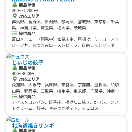
モネード、チーズハットグ、京おでん、骨無し手羽先、牛
商品単価
トラテ、日替りランチ、葱唐揚げ、グリーンカレー、チキ
タン串、ハラミ串 、牛タン丼、生搾り抹茶モンブラン、伊
200〜1,200円
ンオーバーライス、飛騨牛コロッケ、くずキリ（きなこと
勢たまりしょうゆからあげ、京風たこ焼き
対応エリア
黒みつがけ）、チキンサテ（3本）、手羽先の旨辛煮、ど
群馬県、長野県、新潟県、静岡県、宮城県、東京都、千葉
っ缶みかん、クラムチャウダー、チキンピカタ丼、からポ
県、神奈川県、埼玉県、栃木県、茨城県
テ、ロングチュロス、ぽて丸君、飛騨牛すじカレー、ロコ
提供商品
モコ丼、かき氷うどん、たじみそ焼きそば、参鶏湯（薬膳
富山メニュー（開発中）価格未定、唐揚げ、ミニロースト
粥）、和栗の生絞り極細モンブラン、名古屋名物 たませ
ビーフ丼、おつまみローストビーフ、日南レモンソーダ、
ん、おにぎらず、フルーツティー、生レモンソーダ、ピン
おしるこ、コロッケ、けんちん蕎麦、すいとん、カレー、
クカレー、もろこし揚げ、塩からあげ
肉巻きおにぎり、Spicy Beef Edge Curry、ポテトフライ、
じぃじの餃子
ロングポテト、生ビール、具沢山ミネストローネ、ミニロ
商品単価
ーストビーフ丼、ガーリックバタートースト&ローストビ
400〜800円
ーフサラダ、ローディトフライ、ローストビーフ握り5
対応エリア
貫、かき氷、ポップコーン、フリフリポテト、チュロス、
愛知県、大阪府、兵庫県、奈良県、京都府、滋賀県、和歌
信州かき揚げ蕎麦、ローストビーフ丼
山県、静岡県、三重県、岐阜県、東京都、千葉県、神奈川
提供商品
県、埼玉県
アイスメロンパン、餃子丼、揚げたこ焼き、かき氷、ソフ
トクリーム、餃子、やみつきポテト、チュロス
北海道焼きザンギ
商品単価