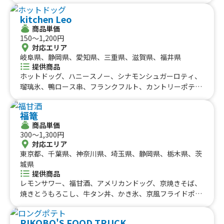
ュロス、チーズチュロック、けずりいちご、ブルースカッ
パイ、かき氷、チーズボール、チーズドック、ダージーパ
シュ350ml、コーヒー350ml、缶ビール350ml、缶サワ
kitchen Leo
イ、三田牛メンチカツ、三田牛コロッケ、フランクフル
ー・ハイボール350ml、生チュロス(買取用)、ハーフチュ
商品単価
ト、チーズハットグ、チーズボール、ポテトチーズハット
ロス団子、ホットチョコレート、追いチーズトッピング
150〜1,200円
グ、チーズハットグ、チーズボール、三田牛メンチカツ、
対応エリア
三田牛コロッケ、フランクフルト、牛串（牛タン、牛ハラ
岐阜県、静岡県、愛知県、三重県、滋賀県、福井県
ミ、牛カルビ）三田牛（メンチカツ、コロッケ）チーズハ
提供商品
ットグ、チーズボール、フランクフルト、フライドポテ
ホットドッグ、ハニースノー、シナモンシュガーロティ、
ト、ダージーパイ、アルコール、牛串（牛タン、牛ハラ
瑠璃氷、鴨ロース串、フランクフルト、カントリーポテ
ミ、牛カルビ）三田牛（メンチカツ、コロッケ）チーズハ
ト、デリロール、スープ餃子、揚げ野菜のピンクカレー、
ットグ、チーズボール、フランクフルト、ポテト、ドリン
よもぎ串団子、ドリンク、気まぐれパフェ、チキンナゲッ
ク（アルコール）、三田牛メンチカツ、三田牛コロッケセ
福篭
ト、醤油ラーメン、焼きチュロス、鴨ネギ蕎麦、フォー、
ット、①トルティーヤ（タコス、ジャークチキン、プルコ
商品単価
バインミー、日替り弁当、よだれ鶏、彩り弁当、ホット梅
300〜1,300円
ギ、ドック）②ドリンク（アルコール、ソフトドリンク
酒、熱々おでん、白玉ぜんざい、ホットコーヒー、盛り盛
対応エリア
等）、ボリューム弁当
りポテトフライ、炙り鴨ロース、特製ネギ塩からあげ、カ
東京都、千葉県、神奈川県、埼玉県、静岡県、栃木県、茨
ラフルソーダ、アイスコーヒー、赤紫蘇ドリンク、ロング
城県
ポテト、ベトナム チェー、きな粉たっぷり串団子、冷や
提供商品
しきゅうり、五平餅、スノーボール（かき氷）、台湾まぜ
レモンサワー、福甘酒、アメリカンドッグ、京焼きそば、
うどん、ボリューム満点 ふわトロ卵のオムそば、名古屋
焼きとうもろこし、牛タン丼、かき氷、京風フライドポテ
味噌カツ丼、ワンタンスープ、レオのしおっ手羽、雪みか
ト、チーズ京七味ポテト、明太マヨポテト、チーズしょう
んカルピス、和風チキンカツ丼、よだれ鶏丼、ギリシャヨ
ゆポテト、ビール、ホットワイン、ハイボール、アイスレ
RIKOBO'S FOOD TRUCK
ーグルトアイス（龍眼ハニーがけ）、揚げたこ焼き、ホッ