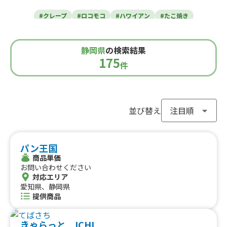
東北のケータリングカー
#クレープ
#ロコモコ
#ハワイアン
#たこ焼き
青森県
岩手県
宮城県
秋田県
山形県
福島県
#焼き芋
#肉・ステーキ
#かき氷
#チュロス
関東のケータリングカー
#餃子・小籠包
#唐揚げ
#ドリンク
#タピオカ
静岡県
の検索結果
#うどん・蕎麦
#イタリアン
#カレー
#タコス
東京都
千葉県
神奈川県
埼玉県
175
栃木県
茨城県
群馬県
山梨県
件
北信越のケータリングカー
#ハンバーガー
#ケバブ
#コーヒー
#揚げパン
#ラーメン
#わらび餅
#ドーナツ
#ベビーカステラ
新潟県
富山県
石川県
福井県
長野県
#ポップコーン
#たい焼き
#ホットサンド
関西のケータリングカー
#ホットドッグ
#タコライス
#焼きそば
並び替え
#フライドポテト
#ガパオライス
#ピザ
#焼き鳥
大阪府
兵庫県
奈良県
京都府
滋賀県
和歌山県
東海のケータリングカー
#おにぎり
#ワッフル
#フルーツサンド
パン王国
#ローストビーフ
#スムージー
#魯肉飯
#メキシカン
愛知県
静岡県
三重県
岐阜県
商品単価
#アイスクリーム
#ヤンニョムチキン
#中華
#団子
中国のケータリングカー
お問い合わせください
#クリームソーダ
#サンドイッチ
#わたあめ
#スープ
対応エリア
鳥取県
愛知県、静岡県
島根県
岡山県
広島県
山口県
#ケーキ
#クロッフル
#モンブラン
#お弁当
#パフェ
提供商品
四国のケータリングカー
#フルーツジュース
#パン
#韓国料理
#パンケーキ
#海鮮
#和菓子
#和食
#ご当地グルメ
#串焼き
徳島県
香川県
愛媛県
高知県
きゃらっと ICHI
#流行グルメ
#丼ぶり
#台湾料理
#ベトナム料理