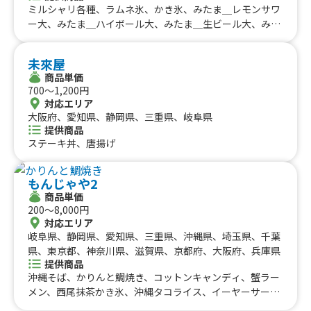
ミルシャリ各種、ラムネ氷、かき氷、みたま＿レモンサワ
ー大、みたま＿ハイボール大、みたま＿生ビール大、みた
ま＿ノンアルジンジャーレモン、みたま＿雪いちご、みた
ま＿ぐるぐるソーセージ、みたま＿ちょい辛フランク、み
未來屋
たま＿オリーブフランク、みたま＿バジルフランク、みた
商品単価
ま＿ベルジャンフリッツ、豚角煮丼、冷やし鶏白湯ラーメ
700〜1,200円
ン、帯広豚丼、北海道ザンギ、北海道ポテト、北海道ザン
対応エリア
ギのタルタルチキン南蛮丼、ベルジャンフリッツ、ワイル
大阪府、愛知県、静岡県、三重県、岐阜県
ドフランク(バジル・スパイシー・BBQ・オリーブ)、ロン
提供商品
グチュロス、雪いちご、太閤唐揚げ、霜降り牛タン串、牛
ステーキ丼、唐揚げ
ハラミ串、鹿児島黒豚焼きそば、いか焼き、金鯱カレー、
金鯱キーマカレー、極みレアチャーシュー丼、炙りチャー
もんじゃや2
シュー丼、ルーロー飯、油淋鶏、元祖釜玉ラーメン、アサ
商品単価
ヒマルエフ生ビール、ベルギービール、ベルギービール
200〜8,000円
対応エリア
岐阜県、静岡県、愛知県、三重県、沖縄県、埼玉県、千葉
県、東京都、神奈川県、滋賀県、京都府、大阪府、兵庫県
提供商品
沖縄そば、かりんと鯛焼き、コットンキャンディ、蟹ラー
メン、西尾抹茶かき氷、沖縄タコライス、イーヤーサーサ
ーシークワーサードリンク、八丁味噌タレ牛串焼き、シー