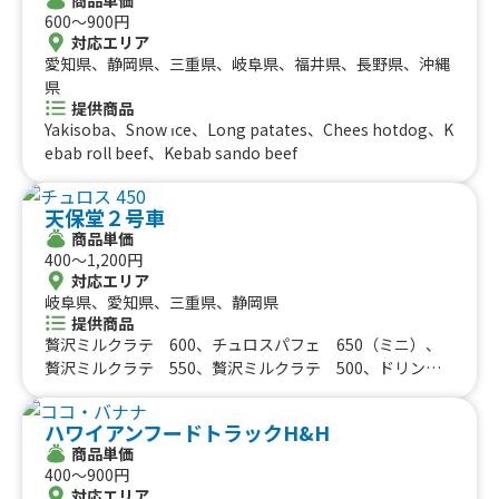
600〜900円
対応エリア
愛知県、静岡県、三重県、岐阜県、福井県、長野県、沖縄
県
提供商品
Yakisoba、Snow ıce、Long patates、Chees hotdog、K
ebab roll beef、Kebab sando beef
天保堂２号車
商品単価
400〜1,200円
対応エリア
岐阜県、愛知県、三重県、静岡県
提供商品
贅沢ミルクラテ 600、チュロスパフェ 650（ミニ）、
贅沢ミルクラテ 550、贅沢ミルクラテ 500、ドリンク
（フルーツティー）500、チュロス 500、チュロス 450、
チュロスパフェ 900、チュロスパフェ 850、かき氷、たま
ハワイアンフードトラックH&H
り唐揚げ、ふりふりポテト、チーズハットグ、ネギ塩豚カ
商品単価
ルビ丼、牛すき鍋丼 900、牛タン元丼 1200、牛たん
400〜900円
丼 1000（相盛り）、牛たん串
対応エリア