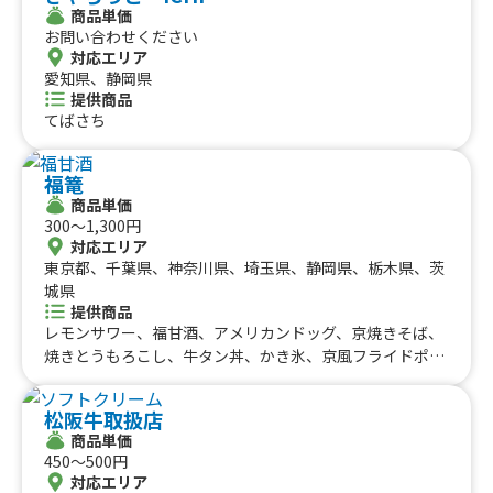
九州のケータリングカー
商品単価
#タイ料理
#軽食・スナック
#パスタ
お問い合わせください
福岡県
佐賀県
長崎県
熊本県
大分県
宮崎県
鹿児島県
対応エリア
#りんご飴・フルーツ飴
#スイーツ
#キューバサンド
沖縄のケータリングカー
愛知県、静岡県
#アサイーボウル
#10円パン
#レモネード
提供商品
沖縄県
てばさち
福篭
商品単価
300〜1,300円
対応エリア
東京都、千葉県、神奈川県、埼玉県、静岡県、栃木県、茨
城県
提供商品
レモンサワー、福甘酒、アメリカンドッグ、京焼きそば、
焼きとうもろこし、牛タン丼、かき氷、京風フライドポテ
ト、チーズ京七味ポテト、明太マヨポテト、チーズしょう
ゆポテト、ビール、ホットワイン、ハイボール、アイスレ
松阪牛取扱店
モネード、チーズハットグ、京おでん、骨無し手羽先、牛
商品単価
タン串、ハラミ串 、牛タン丼、生搾り抹茶モンブラン、伊
450〜500円
勢たまりしょうゆからあげ、京風たこ焼き
対応エリア