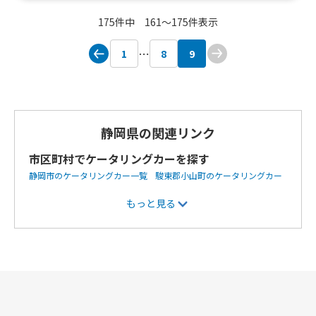
クワーサーかき氷、大磯屋製麺謹製手打ち焼きそば、三色
175件中 161〜175件表示
団子、串カツカレー、沖縄島マースポテトフライ、田原ポ
ーク霜降りフランク、碧海唐揚げ、七色のたこ焼き、名古
1
8
9
屋ドテ味噌串カツ、台湾まぜそば、韓国プルコギ丼、中華
そば、ポパイカレー、嫁ニーのサーターアンダギー、沖縄
あぐー豚餃子
静岡県の関連リンク
市区町村でケータリングカーを探す
静岡市のケータリングカー一覧
駿東郡小山町のケータリングカー
一覧
浜松市のケータリングカー一覧
富士市のケータリングカー
もっと見る
一覧
島田市のケータリングカー一覧
磐田市のケータリングカー
一覧
掛川市のケータリングカー一覧
下田市のケータリングカー
一覧
沼津市のケータリングカー一覧
富士宮市のケータリングカ
ー一覧
御殿場市のケータリングカー一覧
裾野市のケータリング
カー一覧
湖西市のケータリングカー一覧
駿東郡清水町のケータ
リングカー一覧