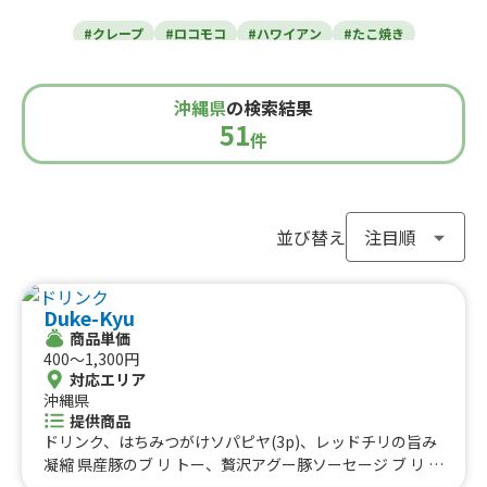
東北のケータリングカー
#クレープ
#ロコモコ
#ハワイアン
#たこ焼き
青森県
岩手県
宮城県
秋田県
山形県
福島県
#焼き芋
#肉・ステーキ
#かき氷
#チュロス
関東のケータリングカー
#餃子・小籠包
#唐揚げ
#ドリンク
#タピオカ
沖縄県
の検索結果
#うどん・蕎麦
#イタリアン
#カレー
#タコス
東京都
千葉県
神奈川県
埼玉県
51
栃木県
茨城県
群馬県
山梨県
件
北信越のケータリングカー
#ハンバーガー
#ケバブ
#コーヒー
#揚げパン
#ラーメン
#わらび餅
#ドーナツ
#ベビーカステラ
新潟県
富山県
石川県
福井県
長野県
#ポップコーン
#たい焼き
#ホットサンド
関西のケータリングカー
#ホットドッグ
#タコライス
#焼きそば
並び替え
#フライドポテト
#ガパオライス
#ピザ
#焼き鳥
大阪府
兵庫県
奈良県
京都府
滋賀県
和歌山県
東海のケータリングカー
#おにぎり
#ワッフル
#フルーツサンド
Duke-Kyu
#ローストビーフ
#スムージー
#魯肉飯
#メキシカン
愛知県
静岡県
三重県
岐阜県
商品単価
#アイスクリーム
#ヤンニョムチキン
#中華
#団子
中国のケータリングカー
400〜1,300円
#クリームソーダ
#サンドイッチ
#わたあめ
#スープ
対応エリア
鳥取県
沖縄県
島根県
岡山県
広島県
山口県
#ケーキ
#クロッフル
#モンブラン
#お弁当
#パフェ
提供商品
四国のケータリングカー
#フルーツジュース
#パン
#韓国料理
#パンケーキ
ドリンク、はちみつがけソパピヤ(3p)、レッドチリの旨み
#海鮮
#和菓子
#和食
#ご当地グルメ
#串焼き
凝縮 県産豚のブ リ トー、贅沢アグー豚ソーセージ ブ リ ト
徳島県
香川県
愛媛県
高知県
ー、熟成ベーコンの満 足ブリトー(グリーンチリ)
#流行グルメ
#丼ぶり
#台湾料理
#ベトナム料理