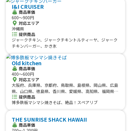
I&I CRUISER
商品単価
600〜900円
対応エリア
沖縄県
提供商品
ジャークチキン、ジャークチキントルティーヤ、ジャーク
チキンバーガー、かき氷
Old kitchen
商品単価
400〜600円
対応エリア
大阪府、兵庫県、京都府、鳥取県、島根県、岡山県、広島
県、山口県、徳島県、香川県、愛媛県、高知県、福岡県、
提供商品
佐賀県、長崎県、熊本県、大分県、宮崎県、鹿児島県、沖
博多鉄板マシマシ焼きそば、絶品！スペアリブ
縄県
THE SUNRISE SHACK HAWAII
商品単価
700〜1,200円