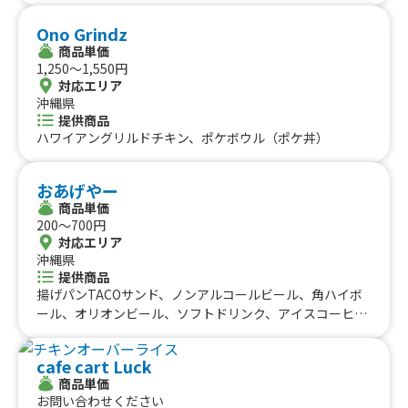
九州のケータリングカー
#タイ料理
#軽食・スナック
#パスタ
Ono Grindz
福岡県
佐賀県
長崎県
熊本県
大分県
宮崎県
鹿児島県
#りんご飴・フルーツ飴
#スイーツ
#キューバサンド
商品単価
沖縄のケータリングカー
1,250〜1,550円
#アサイーボウル
#10円パン
#レモネード
対応エリア
沖縄県
沖縄県
提供商品
ハワイアングリルドチキン、ポケボウル（ポケ丼）
おあげやー
商品単価
200〜700円
対応エリア
沖縄県
提供商品
揚げパンTACOサンド、ノンアルコールビール、角ハイボ
ール、オリオンビール、ソフトドリンク、アイスコーヒ
ー、フローズンパイン、沖縄ぜんざい、かき氷、スパイス
&ハーブチキン、ロングナゲット、シャカシャカポテト、T
cafe cart Luck
ACOいなり
商品単価
お問い合わせください