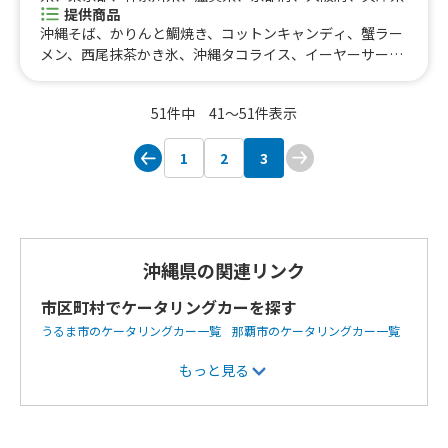
提供商品
沖縄そば、かりんと鯛焼き、コットンキャンディ、蟹ラー
メン、西尾抹茶かき氷、沖縄タコライス、イーヤーサーサ
ーシークワーサードリンク、八丁味噌タレ牛串焼き、シー
クワーサーかき氷、大磯屋製麺謹製手打ち焼きそば、三色
51件中 41〜51件表示
団子、串カツカレー、沖縄島マースポテトフライ、田原ポ
ーク霜降りフランク、碧海唐揚げ、七色のたこ焼き、名古
1
2
3
屋ドテ味噌串カツ、台湾まぜそば、韓国プルコギ丼、中華
そば、ポパイカレー、嫁ニーのサーターアンダギー、沖縄
あぐー豚餃子
沖縄県の関連リンク
市区町村でケータリングカーを探す
うるま市のケータリングカー一覧
那覇市のケータリングカー一覧
浦添市のケータリングカー一覧
中頭郡西原町のケータリングカー
もっと見る
一覧
宜野湾市のケータリングカー一覧
沖縄市のケータリングカ
ー一覧
豊見城市のケータリングカー一覧
中頭郡読谷村のケータ
リングカー一覧
島尻郡八重瀬町のケータリングカー一覧