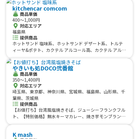
またはブルーベリーミルク、いちごミルク、飲むコーヒー
kitchencar comcom
ゼリー、グルテンフリーの焼き菓子
商品単価
400〜1,000円
対応エリア
福島県
提供商品
ホットサンド 塩味系、ホットサンド デザート系、トルテ
ィーヤ&ポテト、カクテル アルコール高、カクテル アルコ
ール低、モクテル ノンアルコール高、モクテル ノンアル
コール低、オリジナルかき氷、かき氷、フリフリポテト
やきいも処DOCO弐番館
商品単価
350〜1,400円
対応エリア
埼玉県、東京都、神奈川県、宮城県、福島県、山形県、千
葉県、茨城県
提供商品
【お値打ち】台湾風塩焼きそば、ジューシーフランクフル
ト、【特別価格】無水キーマカレー、焼き芋モンブランの
アイス、【オフィスランチ向け】おろしそポン酢のハンバ
ーグ弁当、はちみつレモンのブルーレモネード、みかんと
K mash
ヨーグルトのフローズンスムージー、みかん氷、王道かき