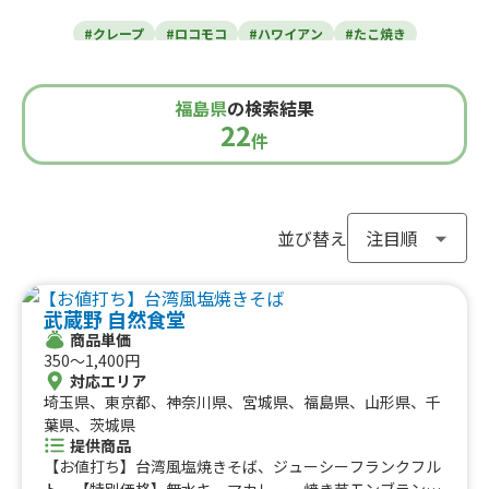
東北のケータリングカー
#クレープ
#ロコモコ
#ハワイアン
#たこ焼き
青森県
岩手県
宮城県
秋田県
山形県
福島県
#焼き芋
#肉・ステーキ
#かき氷
#チュロス
関東のケータリングカー
#餃子・小籠包
#唐揚げ
#ドリンク
#タピオカ
福島県
の検索結果
#うどん・蕎麦
#イタリアン
#カレー
#タコス
東京都
千葉県
神奈川県
埼玉県
22
栃木県
茨城県
群馬県
山梨県
件
北信越のケータリングカー
#ハンバーガー
#ケバブ
#コーヒー
#揚げパン
#ラーメン
#わらび餅
#ドーナツ
#ベビーカステラ
新潟県
富山県
石川県
福井県
長野県
#ポップコーン
#たい焼き
#ホットサンド
関西のケータリングカー
#ホットドッグ
#タコライス
#焼きそば
並び替え
#フライドポテト
#ガパオライス
#ピザ
#焼き鳥
大阪府
兵庫県
奈良県
京都府
滋賀県
和歌山県
東海のケータリングカー
#おにぎり
#ワッフル
#フルーツサンド
武蔵野 自然食堂
#ローストビーフ
#スムージー
#魯肉飯
#メキシカン
愛知県
静岡県
三重県
岐阜県
商品単価
#アイスクリーム
#ヤンニョムチキン
#中華
#団子
中国のケータリングカー
350〜1,400円
#クリームソーダ
#サンドイッチ
#わたあめ
#スープ
対応エリア
鳥取県
埼玉県、東京都、神奈川県、宮城県、福島県、山形県、千
島根県
岡山県
広島県
山口県
#ケーキ
#クロッフル
#モンブラン
#お弁当
#パフェ
四国のケータリングカー
葉県、茨城県
#フルーツジュース
#パン
#韓国料理
#パンケーキ
提供商品
#海鮮
#和菓子
#和食
#ご当地グルメ
#串焼き
【お値打ち】台湾風塩焼きそば、ジューシーフランクフル
徳島県
香川県
愛媛県
高知県
ト、【特別価格】無水キーマカレー、焼き芋モンブランの
#流行グルメ
#丼ぶり
#台湾料理
#ベトナム料理