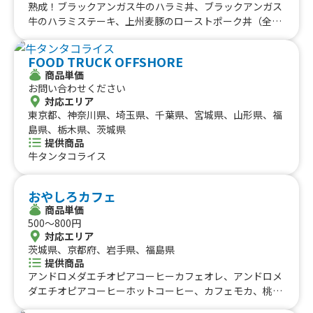
熟成！ブラックアンガス牛のハラミ丼、ブラックアンガス
青森県、岩手県、秋田県、山形県、福岡県、熊本県、大分
牛のハラミステーキ、上州麦豚のローストポーク丼（全国
県、宮崎県、鹿児島県
丼グランプリ7連覇中）、金賞受賞のだしから揚げ、ブラ
ックアンガス牛のハラミ串焼き、牛すじ焼き、チーズタッ
FOOD TRUCK OFFSHORE
カルビ、旨辛トッポキ、ヤンニョムチキン、超ロングポテ
商品単価
ト、生ビール、マンゴービール、マンゴーハイボール、マ
お問い合わせください
ンゴージュース、ピーチハイボール、スイカジュース、も
対応エリア
もジュース、梨ジュース、レモネード、ソフトドリンク
東京都、神奈川県、埼玉県、千葉県、宮城県、山形県、福
島県、栃木県、茨城県
提供商品
牛タンタコライス
おやしろカフェ
商品単価
500〜800円
対応エリア
茨城県、京都府、岩手県、福島県
提供商品
アンドロメダエチオピアコーヒーカフェオレ、アンドロメ
ダエチオピアコーヒーホットコーヒー、カフェモカ、桃ソ
ーダまたは桃ジュース（季節限定）、ブルーベリーソーダ