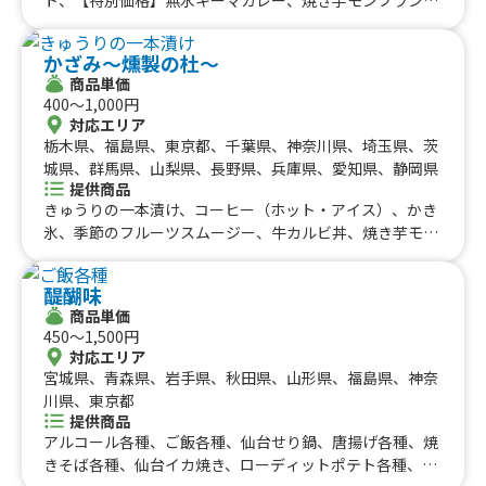
九州のケータリングカー
アイス、【オフィスランチ向け】おろしそポン酢のハンバ
#タイ料理
#軽食・スナック
#パスタ
ーグ弁当、はちみつレモンのブルーレモネード、みかんと
福岡県
佐賀県
長崎県
熊本県
大分県
宮崎県
鹿児島県
#りんご飴・フルーツ飴
#スイーツ
#キューバサンド
かざみ～燻製の杜～
ヨーグルトのフローズンスムージー、みかん氷、王道かき
沖縄のケータリングカー
商品単価
#アサイーボウル
#10円パン
#レモネード
氷、うまトマ＆特製タルタルのWソースハンバーグベント
400〜1,000円
ー、熱狂メープルバターチキンサンド、熱狂チキン南蛮ベ
沖縄県
対応エリア
ントー、熱狂チキン＆フリッツ、畑メシ 染み旨 鶏と旬野
栃木県、福島県、東京都、千葉県、神奈川県、埼玉県、茨
菜の一杯、畑メシ 和パオライス、畑メシ 野菜溶け込む旨
城県、群馬県、山梨県、長野県、兵庫県、愛知県、静岡県
トマキーマカレー、ソフトクリーム、むらさきいもチョコ
提供商品
ソフト、モンブラン塩バターソフト、OIMOベリーブリュ
きゅうりの一本漬け、コーヒー（ホット・アイス）、かき
レクレープ、パリトロ・ロイヤルクレープ、やきいもモン
氷、季節のフルーツスムージー、牛カルビ丼、焼き芋モン
ブラン塩バタークレープ、燻製大学芋 OIMO UNIVERSIT
ブランラテ、やわらか豚角煮、季節のフルーツ盛り、ザク
Y、BIG!? 焼きいもカレーパン、ひとくち焼きいもブリュ
盛りチキン＆ポテトオーロラソース、ケバブサンド、熟成
醍醐味
レ、ひとくち焼きいも、ごろごろタルタルのチョップドチ
ベーコン串、スモークスペアリブ、究極のもつ煮込み、肉
商品単価
キン【R サイズ】、ごろごろタルタルのチョップドチキン
巻きごはん、燻製職人ミックス焼き、しらす丼、ベーコン
450〜1,500円
【L サイズ】、チーズステーキサンド＆チップス、山形GA
ソーセージ盛り合わせ、ベーコン焼きそば
対応エリア
RIもも氷
宮城県、青森県、岩手県、秋田県、山形県、福島県、神奈
川県、東京都
提供商品
アルコール各種、ご飯各種、仙台せり鍋、唐揚げ各種、焼
きそば各種、仙台イカ焼き、ローディットポテト各種、オ