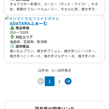
きゅうりの一本漬け、コーヒー（ホット・アイス）、かき
氷、季節のフルーツスムージー、牛カルビ丼、焼き芋モン
ブランラテ、やわらか豚角煮、季節のフルーツ盛り、ザク
盛りチキン＆ポテトオーロラソース、ケバブサンド、熟成
ADATARAふぁーむ
ベーコン串、スモークスペアリブ、究極のもつ煮込み、肉
商品単価
巻きごはん、燻製職人ミックス焼き、しらす丼、ベーコン
350〜700円
ソーセージ盛り合わせ、ベーコン焼きそば
対応エリア
福島県、宮城県、新潟県
提供商品
紫いもんブラン、焼き芋ブリュレ、焼き芋ハニーバター、
焼き芋ハニーチーズ、焼き芋マルゲリータ、焼き芋バター
カレーチーズ、焼き芋アイス、サツマイモのフライドポテ
ト、ジェラート、フロート、タピオカ、ソフトドリンク
22件中 1〜20件表示
1
2
福島県の関連リンク