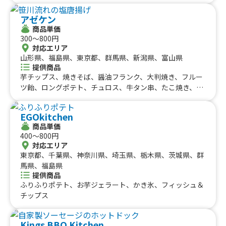
イスターガーリック、牛はらみ串焼き、牛タン串焼き、ベ
ビーカステラ各種、フルーツドリンク、かき氷各種、フロ
アゼケン
ート各種、サンデー各種、ソフトクリーム各種、クリーミ
商品単価
ーシェイク各種、仙台牛串焼き
300〜800円
対応エリア
山形県、福島県、東京都、群馬県、新潟県、富山県
提供商品
芋チップス、焼きそば、醤油フランク、大判焼き、フルー
ツ飴、ロングポテト、チュロス、牛タン串、たこ焼き、笹
川流れの塩唐揚げ
EGOkitchen
商品単価
400〜800円
対応エリア
東京都、千葉県、神奈川県、埼玉県、栃木県、茨城県、群
馬県、福島県
提供商品
ふりふりポテト、お芋ジェラート、かき氷、フィッシュ＆
チップス
Kings BBQ Kitchen