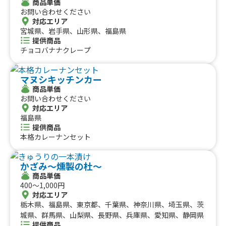
商品単価
氷、うまトマ＆特製タルタルのWソースハンバーグベント
お問い合わせください
ー、熱狂メープルバターチキンサンド、熱狂チキン南蛮ベ
対応エリア
ントー、熱狂チキン＆フリッツ、畑メシ 染み旨 鶏と旬野
宮城県、岩手県、山形県、福島県
菜の一杯、畑メシ 和パオライス、畑メシ 野菜溶け込む旨
提供商品
トマキーマカレー、ソフトクリーム、むらさきいもチョコ
チョコバナナクレープ
ソフト、モンブラン塩バターソフト、OIMOベリーブリュ
レクレープ、パリトロ・ロイヤルクレープ、やきいもモン
マヌシキッチンカー
ブラン塩バタークレープ、燻製大学芋 OIMO UNIVERSIT
商品単価
Y、BIG!? 焼きいもカレーパン、ひとくち焼きいもブリュ
お問い合わせください
レ、ひとくち焼きいも、ごろごろタルタルのチョップドチ
対応エリア
キン【R サイズ】、ごろごろタルタルのチョップドチキン
福島県
【L サイズ】、チーズステーキサンド＆チップス、山形GA
提供商品
RIもも氷
本格カレーナンセット
かざみ～燻製の杜～
商品単価
400〜1,000円
対応エリア
栃木県、福島県、東京都、千葉県、神奈川県、埼玉県、茨
城県、群馬県、山梨県、長野県、兵庫県、愛知県、静岡県
提供商品