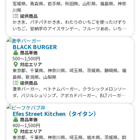
宮城県、青森県、岩手県、秋田県、山形県、福島県、神奈
川県
提供商品
かき氷、パチパチかき氷、わたりのいちごを使ったけずり
いちご、安納芋のアイスサンデー、フルーツあめ、いちご
チュロス、さつまいもボール、さつまいもチップス、焼き
芋ブリュレ、焼き芋、わたりのいちごを使ったいちごミル
BLACK BURGER
ク、わたりのいちごを使ったいちごチョコ棒、わたりのい
商品単価
ちごを使ったいちごあめ
500〜1,500円
対応エリア
東京都、千葉県、神奈川県、埼玉県、茨城県、静岡県、福
島県、新潟県、山梨県
提供商品
激辛バーガー、ベトナムバーガー、クラシックメロンソー
ダ、バジルシュリンプ、アボカドバーガー、BLTバーガ
ー、チーズバーガー
Efes Street Kitchen（タイタン）
商品単価
400〜1,500円
対応エリア
東京都、千葉県、神奈川県、埼玉県、栃木県、茨城県、群