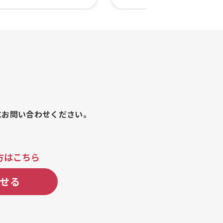
イドポテト 塩、和牛焼肉
製サーターアンダギー、削りい
グ、和牛焼肉ドッグ、和牛焼
沖縄アルコール、トロピカルジ
、サントリー生ビール、和
ス、シャリシャリ冷凍みかん缶
和牛ハラミ串、和牛ロース
トドッグ、揚げパン(シュガー、
ルビ串
こ、西尾抹茶)、沖縄名物ポーク
おにぎり、生果実入りトロピカ
ゴーかき氷、甘酸っぱい初恋の
ごチョコ串、自家製ブリュレ、
竜田バーガー、チョコバナナ、
ツチュロス(進化系チュロス)、
クリームクロッフル(クロワッサ
にお問い合わせください。
ッフル)、マスカルポーネ(クリ
ズ)&ベリークロッフル(クロワ
+ワッフル)、いちごクリームク
ル(クロワッサン+ワッフル)、
方はこちら
ナナクロッフル(クロワッサン+
ル)、愛知県西尾産抹茶クロッフ
せる
ワッサン+ワッフル)、鹿児島県
もクロッフル(クロワッサン+ワ
ル)、チーズソースたこ焼き(6個
一味唐辛子たこ焼き(6個入り)