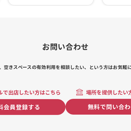
テト、サムギョプサル丼、韓国チキン
ーブ、フラ
ハニーバター、チーズハットグチョコ
チーズドッ
ソース、サムギョプサル串、韓国チキ
肉丼 各種
ン、韓国揚げマンドゥ、ホットゆず
牛タン串、
茶、フルーツドリンク(5種類)、チーズ
串、和牛カ
ハットグ(全８種類)
お問い合わせ
、空きスペースの有効利用を相談したい、という方はお気軽
ルで出店したい方はこちら
場所を提供したい
無料で問い合わ
料会員登録する