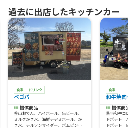
過去に出店したキッチンカー
食事
ドリンク
食事
ペゴパ
和牛焼肉
提供商品
提供商
釜山おでん、ハイボール、缶ビール、
黒毛和牛コ
ミルクかき氷、海鮮チヂミボール、か
ドポテト 
き氷、チルソンサイダー、ポムピンポ
ドポテト 