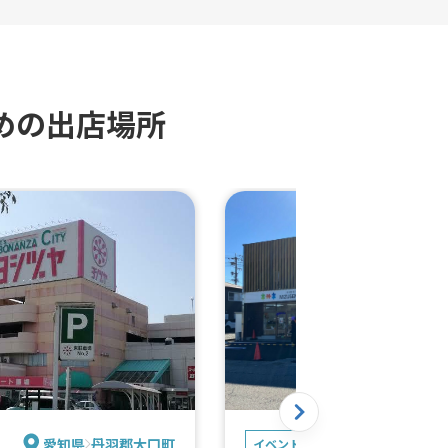
き(6個入り)、コムタンスープ
(5個入り)、さつまいもシュガ
ック、韓国人気スイーツクロッフ
ロワッサン＋ワッフル)、レモネ
和牛ステーキ串、牛ハラミ串、
物牛タン串、タンフル(フルーツ
めの出店場所
でん7種(冬季限定)、おでん4種
定)、タピオカミルクティー、チ
ースからあげ、明太マヨからあ
れしみしみプルコギ丼(温玉あり
れしみしみプルコギ丼(温玉なし
かしいラムネ、光るボトル(スヌ
ー)、チュロス、愛知県西尾産「
氷」、愛知県西尾産の「和ちゅ
す」、フライドポテト(明太マヨ
ソースなど)、サクもちロングポ
太マヨ･チーズソースなど、韓
あげ(ハニーマスタード)、韓国
げ(ヤンニョムチキン)、トルネ
ト、フライドポテト、サクもち
ポテト、ソフトドリンク、じゅ
愛知県
丹羽郡大口町
岐阜
唐揚げ6個以上、ふわふわかき氷
イベント