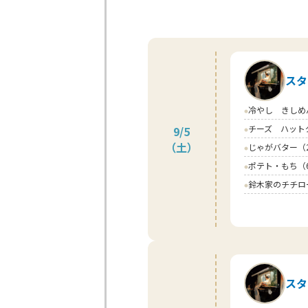
スタ
冷やし きしめ
circle
チーズ ハット
9/5
circle
（土）
じゃがバター（
circle
ポテト・もち（
circle
鈴木家のチチロ
circle
スタ