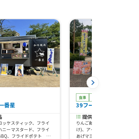
食事
スイーツ
ドリンク
一番星
39フーズ(メイン車両)
品
提供商品
ロッケスティック、フライ
りんご飴、アイスいちごミルク(
ハニーマスタード、フライ
け)、アイスいちごチョコレート
BBQ、フライドポテト ハ
あげマヨドッグ、ハンバーガー