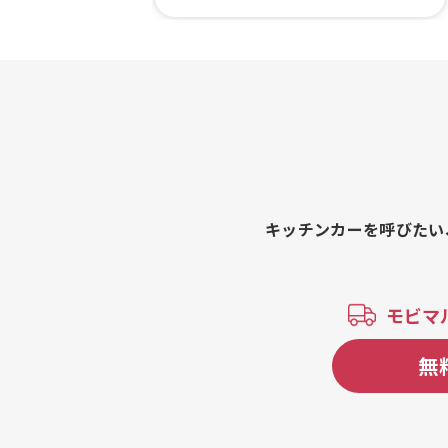
ふわふわかき氷 マイヤーレモン、生
シロップのふわふわかき氷 いちご、
ティーレモネード、ボーノポーク豚
丼、たじみそ焼きそば、クラフトレモ
ンスカッシュ、クラフトレモネード
キッチンカーを呼びたい
モビマ
無