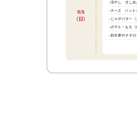
冷やし きしめ
circle
チーズ ハット
9/6
circle
（日）
じゃがバター（
circle
ポテト・もち（
circle
鈴木家のチチロ
circle