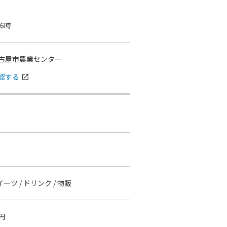
16時
古屋市農業センター
認する
open_in_new
イーツ / ドリンク / 物販
円