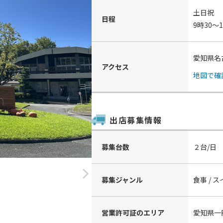
土日祝
日程
9時30～
愛知県名
アクセス
地図で確
出店募集情報
募集台数
２台/日
arrow_forward_ios
募集ジャンル
食事 / ス
営業許可証のエリア
愛知県一