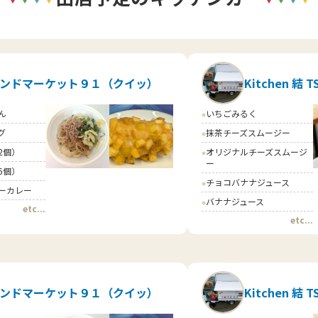
ンドマーケット９１（クイッ）
Kitchen 結 
ん
いちごみるく
circle
グ
抹茶チーズスムージー
circle
2個）
オリジナルチーズスムージ
circle
ー
6個）
チョコバナナジュース
circle
ーカレー
バナナジュース
circle
etc...
etc...
ンドマーケット９１（クイッ）
Kitchen 結 