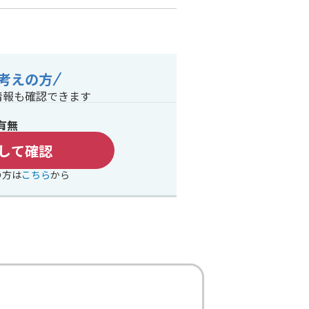
考えの方
情報も確認できます
有無
して確認
の方は
こちら
から