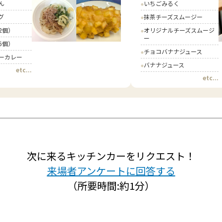
ん
いちごみるく
circle
グ
抹茶チーズスムージー
circle
2個）
オリジナルチーズスムージ
circle
ー
6個）
チョコバナナジュース
circle
ーカレー
バナナジュース
circle
etc...
etc...
次に来るキッチンカーをリクエスト！
来場者アンケートに回答する
（所要時間:約1分）