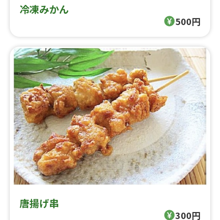
冷凍みかん
500円
唐揚げ串
300円