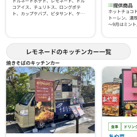
トルネードポテト、レモネード、トル
提供商品
コアイス、チュリトス、ロングポテ
ホットチョコ
ト、カップケバブ、ピタサンド、ケバ
トーレン、濃
ブサンド
～9月はミン
ぶどうパン（
プリン、甘食
モンのレモネ
シューアイス
レモネードのキッチンカー一覧
焼きそばのキッチンカー
食事
ドリン
あや菜