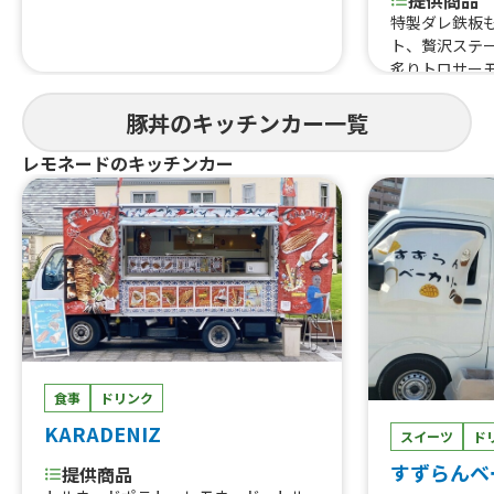
提供商品
特製ダレ鉄板
ト、贅沢ステ
炙りトロサー
カルビ丼、温
ワー、生ビー
豚丼のキッチンカー一覧
き氷 練乳入
レモネードのキッチンカー
ローストビー
ンクフルト、
とろーりチー
チキン丼、す
風）、特製焼
ンク、スタミ
食事
ドリンク
KARADENIZ
スイーツ
ド
すずらんベ
提供商品