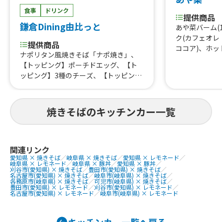
食事
ドリンク
提供商品
鎌倉Dining由比っと
あや菜バーム(
ク(カフェオ
提供商品
ココア)、ホッ
ナポリタン風焼きそば「ナポ焼き」、
茶)、日替りお
【トッピング】ポーチドエッグ、【ト
惣菜(1カップ
ッピング】3種のチーズ、【トッピン
鮭)、日替り弁
グ】フランク、【トッピング】気まぐ
揚げ、ビール
れ肉乗せ、【季節限定トッピング】お
ばバーガー(2
やじの野菜まし、ナポリタン風焼きそ
焼きそばのキッチンカー一覧
とろふわオムラ
ば「ミニナポ焼き」、ナポリタン風焼
の唐揚げ&コ
きそば「ナポ焼き」900、炙り豚バラ
揚げ&ミニミ
飯、ドーナッツ、デコレーションドー
唐揚げ&ポテ
ナッツ、アメリカンドッグ、串フラン
関連リンク
げ、中途半端
愛知県 × 焼きそば
／
岐阜県 × 焼きそば
／
愛知県 × レモネード
／
ク、ポテトフライ、シャカシャカポテ
玉とんぺい焼
岐阜県 × レモネード
／
岐阜県 × 豚丼
／
愛知県 × 豚丼
／
ト、チーズナポ焼きドッグ、ナポ焼き
刈谷市(愛知県) × 焼きそば
／
豊田市(愛知県) × 焼きそば
／
ば、特製ソー
名古屋市(愛知県) × 焼きそば
／
岐阜市(岐阜県) × 焼きそば
／
ドッグ、ジャンボ牛串焼き、ジャンボ牛
各務原市(岐阜県) × 焼きそば
／
可児市(岐阜県) × 焼きそば
／
豊田市(愛知県) × レモネード
／
刈谷市(愛知県) × レモネード
／
串ステーキ700、湘南しらなみ熟成豚の
名古屋市(愛知県) × レモネード
／
岐阜市(岐阜県) × レモネード
串焼き、肉巻き串おにぎり、厚切り豚タ
ン串焼き、かき氷、星降るかき氷、マ
ンゴーミサイル、メロンソーダ、メロ