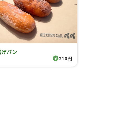
揚げパン
210円