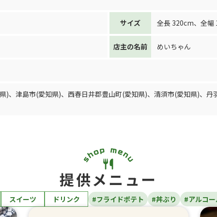
サイズ
全長 320cm
、
全幅 
店主の名前
めいちゃん
県)
、
津島市(愛知県)
、
西春日井郡豊山町(愛知県)
、
清須市(愛知県)
、
丹
提供メニュー
スイーツ
ドリンク
#フライドポテト
#丼ぶり
#アルコー