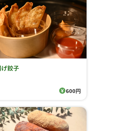
揚げ餃子
600円