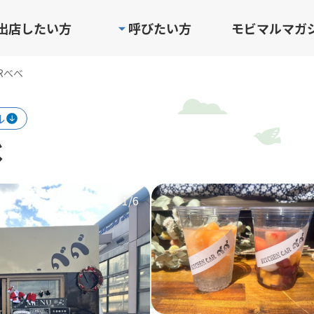
出店したい方
呼びたい方
モビマルマガ
ARべべ
ル
べ
1
/6