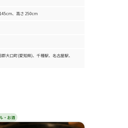
145cm
、
高さ 250cm
羽郡大口町(愛知県)
、
千種駅
、
名古屋駅
、
ル・お酒