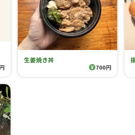
生姜焼き丼
0円
700円