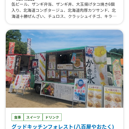
缶ビール、ザンギ弁当、ザンギ丼、大玉揚げタコ焼き6個
入り、北海道コンポタージュ、北海道肉厚カツサンド、北
海道十勝ぜんざい、チュロス、クラッシュイチゴ、キラキ
ラクラッシュジュース、ザンギポテト、生ビール、北海道
ポテトフライ、北海道チーズポテト、北海道地鶏丼、北海
道地鶏、北海道ハラミ丼、北海道ハラミ、レインボーかき
氷、赤肉メロンソーダ、夕張かき氷、唐揚げ2種類セット8
個入り、大盛り唐揚げ弁当、北海道プレミアムコーン小、
北海道プレミアムコーン、北海道チキンスープカレー、北
海道赤肉メロン果肉アイス、ハイボール、おにから弁当、
おにぎり、北海道焼きザンギ ヒミツの醤油 4個入り
食事
スイーツ
ドリンク
グッドキッチンフォレスト(八百屋やおたく)