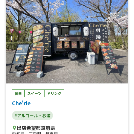
食事
スイーツ
ドリンク
Che'rie
#アルコール・お酒
出店希望都道府県
愛知県
、
三重県
、
岐阜県