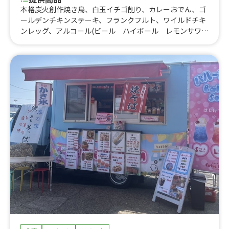
本格炭火創作焼き鳥、白玉イチゴ削り、カレーおでん、ゴ
ールデンチキンステーキ、フランクフルト、ワイルドチキ
ンレッグ、アルコール(ビール ハイボール レモンサワ
ー)、鴨フランク、ジャンボ肉巻きおにぎり、五平餅、マカ
オ風エッグタルト、創作浜焼き串(ホタテバター、イカ熟
成醤油)、チョコバナナ、黒豚焼きそば、焼き鳥丼、あいも
り丼、深川飯、ミンチー、カキ氷、鴨串、豚串、豚骨まぜ
そば、明太高菜しらす丼、牛タン焼きそば、唐揚げ、チュ
ロス、たこ焼き、豚汁、肉寿司、牛串、牛タン丼、十勝豚
丼、鴨ロース丼