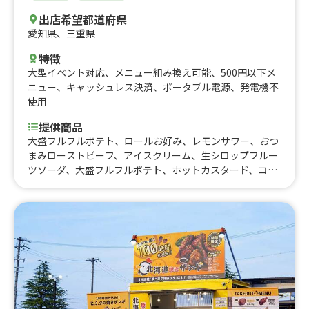
出店希望都道府県
愛知県
、
三重県
特徴
大型イベント対応
、
メニュー組み換え可能
、
500円以下メ
ニュー
、
キャッシュレス決済
、
ポータブル電源
、
発電機不
使用
提供商品
大盛フルフルポテト、ロールお好み、レモンサワー、おつ
まみローストビーフ、アイスクリーム、生シロップフルー
ツソーダ、大盛フルフルポテト、ホットカスタード、コー
ヒー、アイスクレープブリュレ、生シロップフルーツ乗せ
かき氷、バナナジュース、ひとくちチュロス、タピオカジ
ュース、クレープ、ローストビーフサンド、ローストビー
フ丼（並）