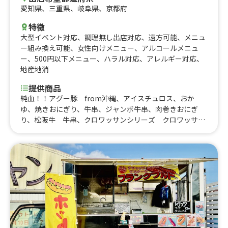
愛知県
、
三重県
、
岐阜県
、
京都府
特徴
大型イベント対応
、
調理無し出店対応
、
遠方可能
、
メニュ
ー組み換え可能
、
女性向けメニュー
、
アルコールメニュ
ー
、
500円以下メニュー
、
ハラル対応
、
アレルギー対応
、
地産地消
提供商品
純血！！アグー豚 from沖縄、アイスチュロス、おか
ゆ、焼きおにぎり、牛串、ジャンボ牛串、肉巻きおにぎ
り、松阪牛 牛串、クロワッサンシリーズ クロワッサン
マロンチョコクリーム、アメリカンサンド ポークステー
キ、アメリカンサンド ホットドック、アメリカンサン
ド ベーコンチーズ、アメリカンサンド ハムチーズ、焼
きそば、ロングポテト、沖縄ブルーシールアイスクリー
ム カップ、唐揚げ(約4-6個＝重さにより)、冷たいいちご
飴、Lサイズハンバーガー 100%Beerパティ使用、Lサイ
ズテリヤキハンバーガー 100%Beerパティ使用、Lサイ
ズチーズハンバーガー 100%Beerパティ使用、Lサイズ
テリヤキチーズハンバーガー 100%Beerパティ使用、フラ
イドポテト、おしるこ、ハンバーガー、チーズハンバーガ