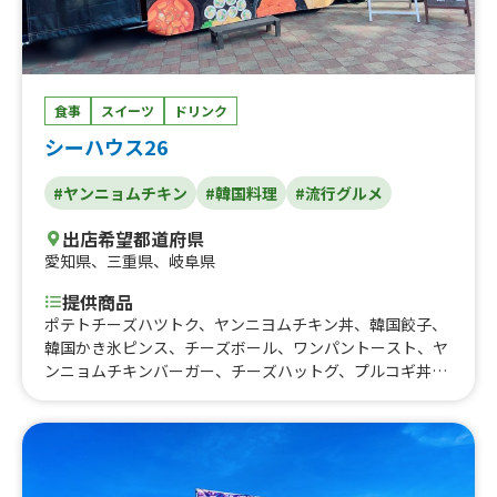
食事
スイーツ
ドリンク
シーハウス26
#ヤンニョムチキン
#韓国料理
#流行グルメ
出店希望都道府県
愛知県
、
三重県
、
岐阜県
提供商品
ポテトチーズハツトク、ヤンニヨムチキン丼、韓国餃子、
韓国かき氷ピンス、チーズボール、ワンパントースト、ヤ
ンニョムチキンバーガー、チーズハットグ、プルコギ丼、
ビビンバ丼、キムチチヂミ、海鮮チヂミ、野菜チヂミ、韓
国キムチ(自家製)、ヤンニョムチキン(甘口)、韓国トッポ
ッキ、ママの手作り韓国キンパ