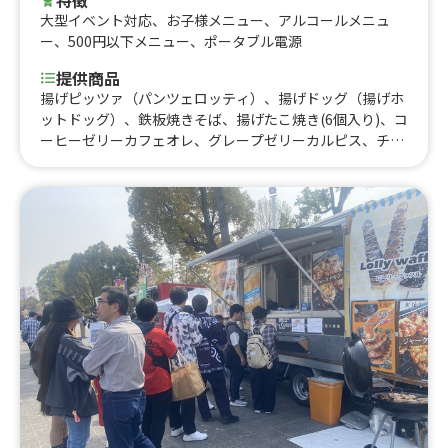
大型イベント対応
、
お子様メニュー
、
アルコールメニュ
ー
、
500円以下メニュー
、
ポータブル電源
提供商品
揚げピッツァ（パンツェロッティ）、揚げドッグ（揚げホ
ットドッグ）、鉄板焼きそば、揚げたこ焼き(6個入り)、コ
ーヒーゼリーカフェオレ、グレープゼリーカルピス、チュ
ロス（シナモンシュガー）、からあげ、ポテト、ふりふり
ポテト、たません、冷凍カットフルーツ、クッピーラムネ
アイス、ラムネジュース、シェイク、自家焙煎コーヒー、
自家焙煎コーヒー (生クリームのせ)、コーヒー、水だしコ
ーヒー（コールドブリュー）、ホットみるくココア、ホッ
トみるくココア（生クリームのせ）、ノンアルコールビー
ル、ビール、サワー、ワイン（赤・白）、ホット梅酒、ホ
ットワイン(赤・白)、二日目のどて、豚汁、キューバサン
ド、ソフトドリンク、甘酒、燻製おつまみセット、揚げぎ
ょうざセット、焼きそばとからあげ（２コ）セット、レア
チーズケーキ、ふわふわたまごサンド、チョコバナナ、ホ
ットドッグ