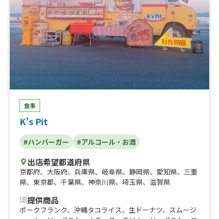
食事
K's Pit
#ハンバーガー
#アルコール・お酒
出店希望都道府県
京都府
、
大阪府
、
兵庫県
、
岐阜県
、
静岡県
、
愛知県
、
三重
県
、
東京都
、
千葉県
、
神奈川県
、
埼玉県
、
滋賀県
提供商品
ポークフランク、沖縄タコライス、生ドーナツ、スムージ