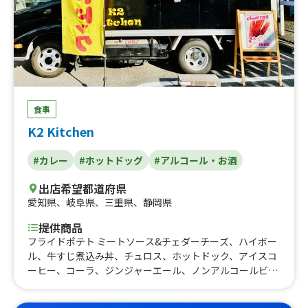
ー、テリヤキハンバーガー、カレーライス、ハンドメイド
オリジナルクッキー～恐竜～、ハンドメイドオリジナルク
ッキー～クリスマス～、ハンドメイドオリジナルクッキー
～ハロウイン～、ハンドメイドクッキー、冷たいりんご
飴、冷たいぶとう飴、ふわふわかき氷、スコーン、スコー
ンセット、熊本名物！！いきなり団子、熊本名物！！黒糖
焼き芋饅頭、熊本名物和菓子セット、ホイップクリーム入
食事
ショコラシフォンケーキ、ホイップクリーム入紅茶シフォ
ンケーキ、ビール、ソフトドリンク、パン屋さんの日替わ
K2 Kitchen
り菓子パン、ジャンボ黒毛和牛串焼き、フランクフルト、
パインミー、サンドイッチ、クロワッサン、クロワッサン
#カレー
#ホットドッグ
#アルコール・お酒
ドッグ、クロワッサンサンド、冷凍みかん、フォー、小籠
包、キッシュ、イングリッシュマフィン、チヂミ、ブリト
出店希望都道府県
―、タコス、チリチーズドッグ、チリドッグ、ナチョス、
愛知県
、
岐阜県
、
三重県
、
静岡県
シェイク、焼鳥 なんこつ、焼鳥 ぽんちり、焼鳥 つく
提供商品
ね、焼鳥 皮、焼鳥 もも、パスタ、そぼろ丼、牛丼、豚
フライドポテト ミートソース&チェダーチーズ、ハイボー
汁、ポテトスープ、クラムチャウダー、コーンスープ、エ
ル、牛すじ煮込み丼、チュロス、ホットドック、アイスコ
ッグスープ、ぜんざい、スンドゥブ（韓国）、トッポギ
ーヒー、コーラ、ジンジャーエール、ノンアルコールビー
(韓国)、soto(インドネシア料理)、スパムおにぎり、ケイ
ル、フライドポテト、チキンスティック、チーズ入りフラ
ジャンフライドポテト、そば、ラーメン、お弁当各種、レ
ンクフルト、揚げたこ焼き6個入り、生フランクフルト、
インボー綿菓子、おにぎり2個入り、おにぎり、枝豆、お