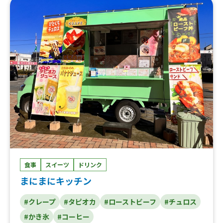
スパイスカレー
弁当各種、お弁当各種、琥珀糖炭酸ジュース、チキンカツ
バーガー、ロースカツハンバーガー、冷やしつけ麺、冷や
しうどん、冷やし蕎麦、ダブルハンバーガー、焼うどん、
ホットドッグ ビッグサイズ、ホットドッグ、かき氷オン
ザ ブルーシールアイスクリーム、沖縄ブルーシールアイス
クリーム スクープダブル、沖縄ブルーシールアイスクリー
ム スクープシングル、フルーツかき氷
食事
スイーツ
ドリンク
まにまにキッチン
#クレープ
#タピオカ
#ローストビーフ
#チュロス
#かき氷
#コーヒー