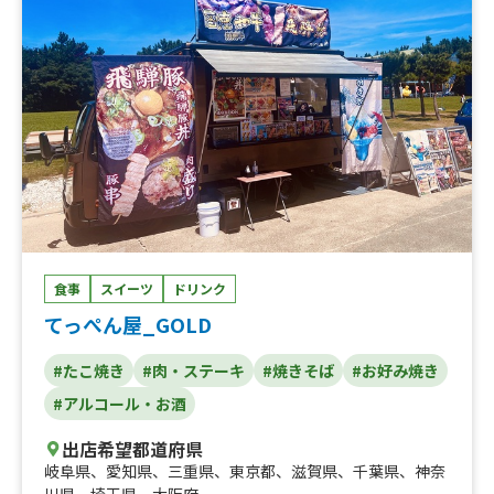
食事
スイーツ
ドリンク
てっぺん屋_GOLD
#たこ焼き
#肉・ステーキ
#焼きそば
#お好み焼き
#アルコール・お酒
出店希望都道府県
岐阜県
、
愛知県
、
三重県
、
東京都
、
滋賀県
、
千葉県
、
神奈