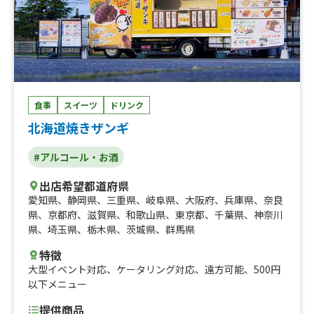
食事
スイーツ
ドリンク
北海道焼きザンギ
#アルコール・お酒
出店希望都道府県
愛知県
、
静岡県
、
三重県
、
岐阜県
、
大阪府
、
兵庫県
、
奈良
県
、
京都府
、
滋賀県
、
和歌山県
、
東京都
、
千葉県
、
神奈川
県
、
埼玉県
、
栃木県
、
茨城県
、
群馬県
特徴
大型イベント対応
、
ケータリング対応
、
遠方可能
、
500円
以下メニュー
提供商品