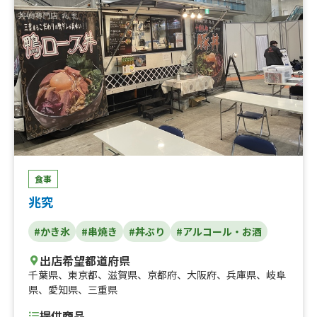
食事
兆究
#かき氷
#串焼き
#丼ぶり
#アルコール・お酒
出店希望都道府県
千葉県
、
東京都
、
滋賀県
、
京都府
、
大阪府
、
兵庫県
、
岐阜
県
、
愛知県
、
三重県
提供商品