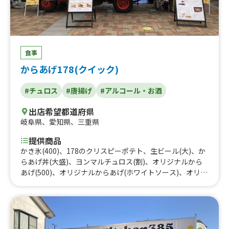
食事
からあげ178(クイック)
#チュロス
#唐揚げ
#アルコール・お酒
出店希望都道府県
岐阜県
、
愛知県
、
三重県
提供商品
かき氷(400)、178のクリスピーポテト、生ビール(大)、か
らあげ丼(大盛)、ヨンマルチュロス(割)、オリジナルから
あげ(500)、オリジナルからあげ(ホワイトソース)、オリジ
ナルからあげ、178のかき氷、生ビール、ヨンマルチュロ
ス(500)、からあげ丼、オリジナルからあげ大、オリジナ
ルからあげ 小