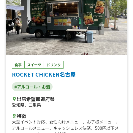
ンから丼丼各種、トンからとんとん(豚の唐揚げ)世界の塩
バージョン、満足焼きそばパン、トンからニンニクとんと
ん、かき氷タワー、極上ロース揚げ重、帆ぶた串、７年目
の焼きそば、鶏かき揚げ丼、旨甘酢豚串、三元豚BBQ串、
サービスランチバーガー、チーズポテトスティック、山盛
りポテト、世界の塩で食べるフランクフルト
食事
スイーツ
ドリンク
ROCKET CHICKEN名古屋
#アルコール・お酒
出店希望都道府県
愛知県
、
三重県
特徴
大型イベント対応
、
女性向けメニュー
、
お子様メニュー
、
アルコールメニュー
、
キャッシュレス決済
、
500円以下メ