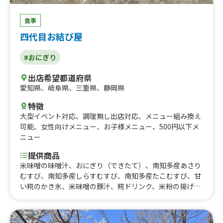
食事
四代目お結び屋
#おにぎり
出店希望都道府県
愛知県
、
岐阜県
、
三重県
、
静岡県
特徴
大型イベント対応
、
調理無し出店対応
、
メニュー組み換え
可能
、
女性向けメニュー
、
お子様メニュー
、
500円以下メ
ニュー
提供商品
米味噌の味噌汁、おにぎり（できたて）、南知多産あさり
むすび、南知多産しらすむすび、南知多産たこむすび、甘
い糀のかき氷、米味噌の豚汁、糀ドリンク、米粉の揚げな
い唐揚げ、おにぎり（できたて）