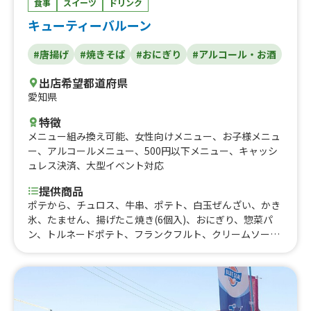
食事
スイーツ
ドリンク
キューティーバルーン
#唐揚げ
#焼きそば
#おにぎり
#アルコール・お酒
出店希望都道府県
愛知県
特徴
メニュー組み換え可能
、
女性向けメニュー
、
お子様メニュ
ー
、
アルコールメニュー
、
500円以下メニュー
、
キャッシ
ュレス決済
、
大型イベント対応
提供商品
ポテから、チュロス、牛串、ポテト、白玉ぜんざい、かき
氷、たません、揚げたこ焼き(6個入)、おにぎり、惣菜パ
ン、トルネードポテト、フランクフルト、クリームソー
ダ、からあげ、焼きそば