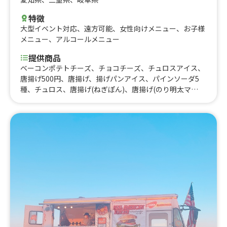
特徴
大型イベント対応
、
遠方可能
、
女性向けメニュー
、
お子様
メニュー
、
アルコールメニュー
提供商品
ベーコンポテトチーズ、チョコチーズ、チュロスアイス、
唐揚げ500円、唐揚げ、揚げパンアイス、パインソーダ5
種、チュロス、唐揚げ(ねぎぽん)、唐揚げ(のり明太マ
ヨ)、わらび餅ドリンク、コロナビール、ピザ風、ミート
チーズスティック、あんチーズ チーズスティック、大葉チ
ーズスティック、明太子チーズスティック、種類選べるチ
ーズスティック (ノーマル)、ツナマヨコーンドッグ、唐揚
げ丼、から揚げ甘だれ、から揚げ海苔マヨタレ、から揚げ
ネギマヨたれ、ホットゆず蜂蜜、唐揚げドッグ、ポテか
ら、クラムチャウダーバケットセット、クラムチャウダ
ー、エビマヨサラダドッグ、クリスピーポテト、クリーム
ラテ小、ビール、生チョコわらびもち、フルーツソーダ、
ホットドック、チーズドッグ、サルサドッグ、唐揚げ、ク
リームラテ、ゆず蜂蜜