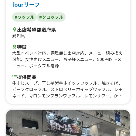
fourリーフ
#ワッフル
#クロッフル
出店希望都道府県
愛知県
特徴
大型イベント対応
、
調理無し出店対応
、
メニュー組み換え
可能
、
女性向けメニュー
、
お子様メニュー
、
500円以下メ
ニュー
、
ポータブル電源
提供商品
牛すじスープ、干し芋紫芋ホイップワッフル、焼きそば、
ビーフクロッフル、ストロベリーホイップワッフル、レモ
ネード、マロンモンブランワッフル、レモンサワー、かき
氷ももヨーグルト、かき氷、ソーダ水、ピザクロッフル、
クリームソーダ、ビーフペッパーライス、ワッフル