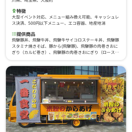
川県
、
埼玉県
、
大阪府
特徴
大型イベント対応
、
メニュー組み換え可能
、
キャッシュレ
ス決済
、
500円以下メニュー
、
エコ容器
、
地産地消
提供商品
飛騨豚丼、飛騨牛丼、飛騨牛サイコロステーキ丼、飛騨豚
スタミナ焼きそば、豚から(飛騨豚)、飛騨豚の肉巻きおに
ぎり（カルビ巻き）、飛騨豚の肉巻きおにぎり（ロース巻
き）、清流美どりからあげ串、飛騨豚まん、飛騨豚バラ
串、飛騨豚ロース串、飛騨牛フランク、飛騨豚ロースステ
ーキ、飛騨豚ひとくちブタカツ、飛騨牛ミンチカツ、A5ご
褒美ステーキ串、国産和牛一口ステーキ串、トルネードポ
テト、病みつき！皮付き！フレンチフライ！、じゃがバタ
ー、ガーリックシュリンプ丼、エビマヨ串、海鮮串、超ジ
ャンボフランク、ぐるぐるフランク、ふわもちアイスバ
ー、米粉スティックチュロス(シュガー)、米粉スティック
チュロス(シナモン)、米粉スティックチュロス(抹茶)、米
粉スティックチュロス(ホワイトチョコ)、米粉ハートチュ
ロス(シュガー)、米粉ハートチュロス(シナモン)、米粉ハ
ートチュロス(抹茶)、米粉ハートチュロス(ホワイトチョ