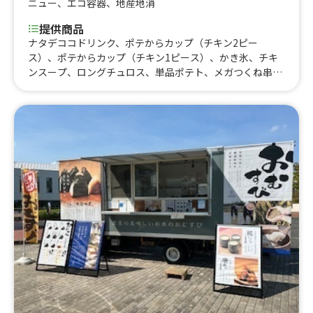
ニュー
、
エコ容器
、
地産地消
提供商品
ナタデココドリンク、ポテからカップ（チキン2ピー
ス）、ポテからカップ（チキン1ピース）、かき氷、チキ
ンスープ、ロングチュロス、単品ポテト、メガつくね串
（フル）、夏のしずくサイダー、BENTO-BOX2P（チキン
2P、ターメリックライス、サラダ、タルタルソース付）、
BENTO-BOX3P（チキン3P、ターメリックライス、サラ
ダ）、BENTO-BOX4P（チキン4P、ターメリックライ
ス、サラダ、タルタルソース付）、POTATO-BOX2P（チ
キン2ピース、フライドポテト、タルタルソース付）、PO
TATO-BOX3P（チキン3P、フライドポテト）、POTATO-
BOX4P（チキン4P、フライドポテト）、チキン単品2P
（チキン2ピース、タルタルソース付）カップ提供、チキ
ン単品3P（チキン3ピース、タルタルソース付）、チキン
単品4P（チキン4ピース、タルタルソース付）、チキン5P
（チキン5ピース、タルタルソース付）、フライドポテ
ト、鶏皮チップス、生ビール