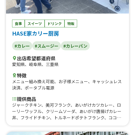
食事
スイーツ
ドリンク
物販
HASE家カリー厨房
#カレー
#スムージー
#カレーパン
出店希望都道府県
愛知県
、
岐阜県
、
三重県
特徴
メニュー組み換え可能
、
お子様メニュー
、
キャッシュレス
決済
、
ポータブル電源
提供商品
ジャークチキン、美河フランク、あいがけカツカレー、ロ
ーリーワッフル、クリームソーダ、あいがけ唐揚げカレー
丼、フライドチキン、トルネードポテトフランク、ココナ
ッツジュース、スノーアイス、あいがけカレー丼ハーフ、
お子様カレーハーフ、カレードッグ、カレーパン、あいが