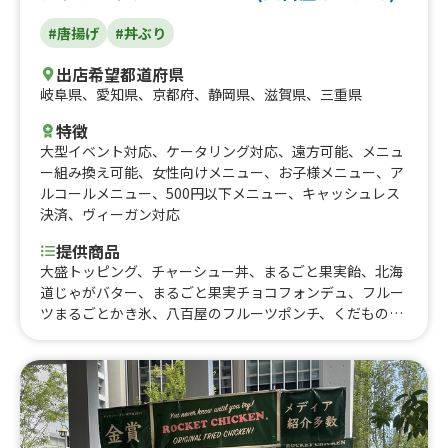
#唐揚げ
#丼ぶり
出店希望都道府県
岐阜県
、
愛知県
、
京都府
、
静岡県
、
滋賀県
、
三重県
特徴
大型イベント対応
、
ケータリング対応
、
遠方可能
、
メニュ
ー組み換え可能
、
女性向けメニュー
、
お子様メニュー
、
ア
ルコールメニュー
、
500円以下メニュー
、
キャッシュレス
決済
、
ヴィーガン対応
提供商品
大盛トッピング、チャーシュー丼、まるごと果実飴、北海
道じゃがバター、まるごと果実チョコフォンデュ、フルー
ツまるごとかき氷、八百屋のフルーツポンチ、くだものプ
リンアラモード、くだものクレープ、八百屋の肉まん、八
百屋のちゃんこ鍋、自家製チャーシューまぜそば(ランチ
価格)、自家製チャーシューまぜめし(ランチ価格)、フルー
ツジュース、まるごとチョコバナナ、まるごとフルーツバ
ーガー、焼きとうもろこし、八百屋のポテサラパン、焼き
りんご、トッピング、トンから丼、１年目の焼きそば、ト