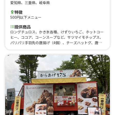
愛知県
、
三重県
、
岐阜県
特徴
500円以下メニュー
提供商品
ロングチュロス、かき氷各種、けずりいちご、ホットコー
ヒー、ココア、コーンスープなど、サツマイモチップス、
パリパリ手羽先の唐揚げ（4個）、チーズハットグ、唐揚
げ、冷凍みかん、大盛りフライポテト、ぶたくし、パリパ
リえびせん、チーズハットグ、ポテから、フライポテト