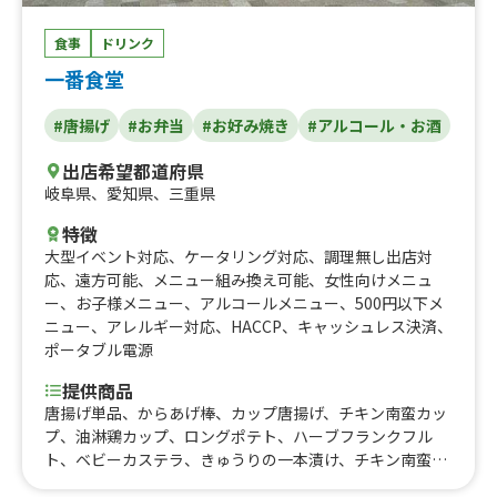
コ)、クレープ(シュガーバター)、岐阜イチゴのストロベリ
ーチョコレート、削りイチゴ、FUJIYAMAかき氷5種、FUJI
食事
ドリンク
YAMAかき氷、てっぺんかき氷、シャリシャリみかん、わ
らび餅パフェ、冷やしパイン、生ビール（アサヒスーパー
一番食堂
ドライ）、はちみつ塩レモンサワー、ラムネ、フルーツス
カッシュ、カフェオレ（HOT / ICE）、たこ焼き(5個入
#唐揚げ
#お弁当
#お好み焼き
#アルコール・お酒
り)、定番たこ焼き「王道ソース」、定番たこ焼き「極み
醤油」、定番たこ焼き「こだわりソルト」、定番たこ焼き
出店希望都道府県
「濃厚うま味噌」、定番たこ焼き「素焼き」、一日の数量
岐阜県
、
愛知県
、
三重県
限定「イカスミ醤油オールブラック」、期間限定「パルプ
特徴
ンテタコヤキ」
大型イベント対応
、
ケータリング対応
、
調理無し出店対
応
、
遠方可能
、
メニュー組み換え可能
、
女性向けメニュ
ー
、
お子様メニュー
、
アルコールメニュー
、
500円以下メ
ニュー
、
アレルギー対応
、
HACCP
、
キャッシュレス決済
、
ポータブル電源
提供商品
唐揚げ単品、からあげ棒、カップ唐揚げ、チキン南蛮カッ
プ、油淋鶏カップ、ロングポテト、ハーブフランクフル
ト、ベビーカステラ、きゅうりの一本漬け、チキン南蛮弁
当・油淋鶏弁当・唐揚げ弁当、けいちゃん弁当、チキン南