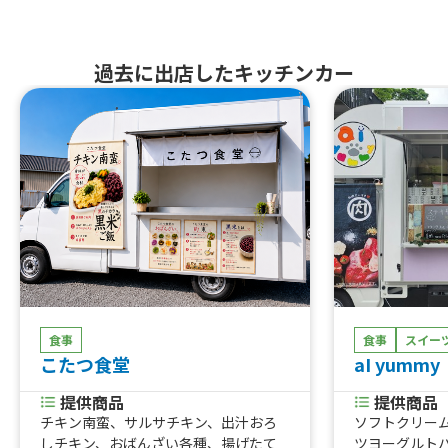
過去に出店したキッチンカー
食事
食事
スイー
こたつ食堂
aI yummy
提供商品
提供商品
チキン南蛮、サルサチキン、出汁おろ
ソフトクリー
しチキン、おばんざい各種、揚げたて
ツヨーグルト