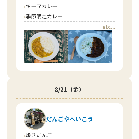
キーマカレー
circle
季節限定カレー
circle
etc...
8/21
（金）
だんごやへいこう
焼きだんご
circle