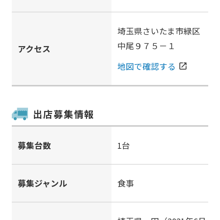
埼玉県さいたま市緑区
中尾９７５－１
アクセス
地図で確認する
open_in_new
出店募集情報
募集台数
1台
募集ジャンル
食事