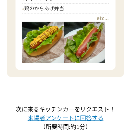
鶏のからあげ弁当
circle
etc...
次に来るキッチンカーをリクエスト！
来場者アンケートに回答する
（所要時間:約1分）