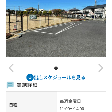
arrow_back_ios_new
arrow_forward_ios
出店スケジュールを見る
実施詳細
毎週金曜日
日程
11:00～14:00