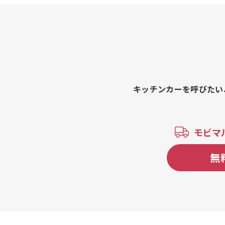
ルトセット、ふわじゅわ ブリトー 7
00円、ふわじゅわ ブリトー、ふわシ
ャキタコス、チーズドッグ、マキシマ
ムドッグ、サルサドッグ、クラシックホ
ットドッグ、外パリッ中じゅわっフラ
ンクフルト、完売御礼とうふドーナツ
カップ、へるし〜おとうふドーナツ
シュガーorきなこ(3個入り)、はちみつ
キッチンカーを呼びたい
レモンティー、はちみつレモンスカッ
シュ、完熟マンゴーオレンジソーダ、
ごろっとベリーベリーソーダ、濃厚オ
レンジマンゴーミルク、 ごろっとベリ
モビマ
ーミルク、濃厚タピオカミルクティ
ー、ビール 600円、ビール、レモンサ
無
ワー、ハイボール、お茶ハイ、ラム
ネ、コーラ、プレミアムナッツアサイ
ーカップ、トロピカルアサイー 、チ
ョコアサイー、濃厚シャキシャキコー
ンスープ、ペンネ入りミネストロー
ネ、ゴロゴロ野菜のクラムチャウダー