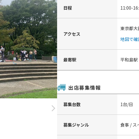
日程
11:00-16
東京都大
アクセス
地図で確
最寄駅
平和島駅
出店募集情報
募集台数
1台/日
arrow_forward_ios
募集ジャンル
食事 / 