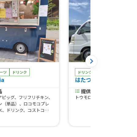
ーツ
ドリンク
ドリンク
ia
はたつん×てんてん喫茶
品
提供商品
アピッグ、フリフリチキン、
トウモロコシ茶、日替わりコー
ン（単品）、ロコモコプレ
氷、ドリンク、コストコ再
ストコランチ、ハイローラ
スパムむすび、モチコチキ
）、チュロス、ガーリック
（単品）、ガーリックシュ