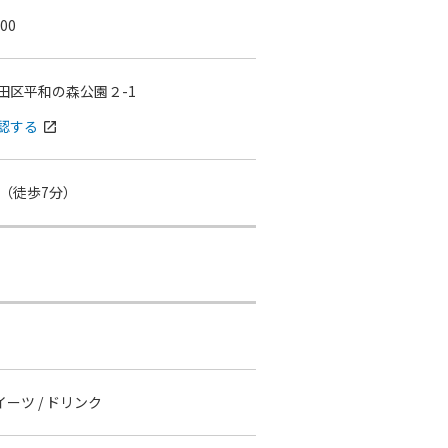
:00
田区平和の森公園２-1
認する
open_in_new
（徒歩7分）
スイーツ / ドリンク