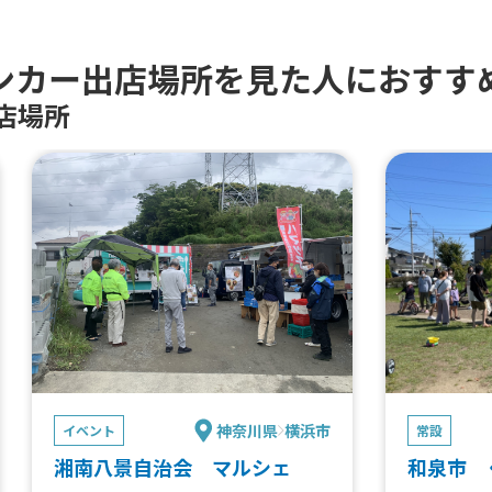
ンカー出店場所を見た人におすす
店場所
神奈川県
横浜市
イベント
常設
湘南八景自治会 マルシェ
和泉市 