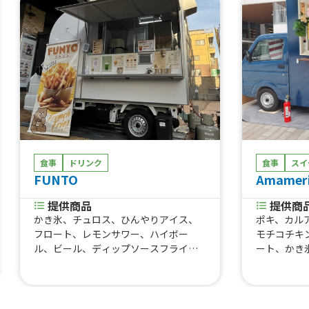
食事
ドリンク
食事
スイ
FUNTO
Amamer
提供商品
提供商
かき氷、チュロス、ひんやりアイス、
ポキ、カル
フロート、レモンサワー、ハイボー
モチコチキ
ル、ビール、ディップソースフライド
ート、かき
ポテト、トルティーヤ、唐揚げ 、ドリ
販商品、コ
ンク、ふりふりフライドポテト
ーランチ、
ン（ランチ
シュリンプ