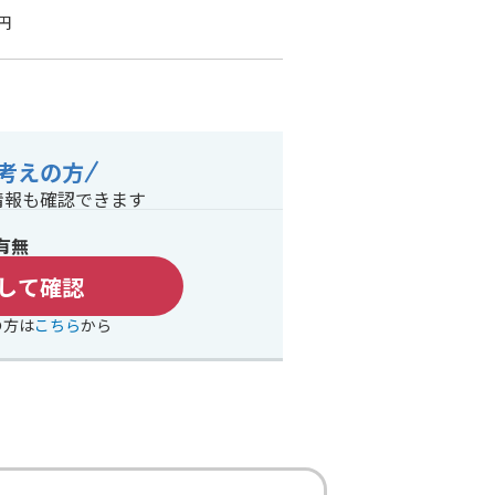
円
考えの方
情報も確認できます
有無
して確認
の方は
こちら
から