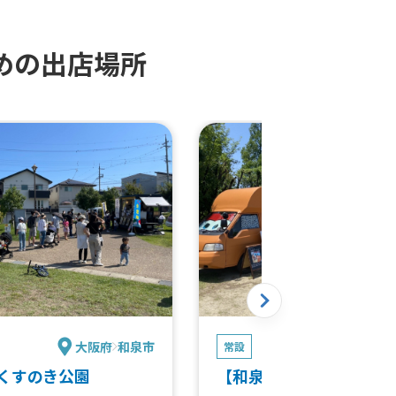
めの出店場所
大阪府
和泉市
大阪
常設
くすのき公園
【和泉市】鶴山台志保池