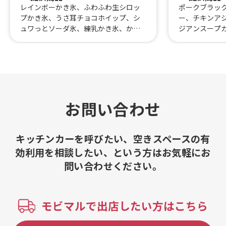
レインボーかき氷、ふわふわ生シロッ
ポークブラッ
プかき氷、うさ耳チョコホイップ、シ
ー、チキンア
ュワっとソーダ氷、練乳かき氷、かき
ジアンスープ
氷、北海道十勝のつぶあん、プレミア
クカレー、学
ム生乳カスタード、黒胡椒ビアハムと
レー、ハーフ
モッツァレラチーズ
チキンアジアン
がけホットド
ちチーズボー
プ、スノーシュ
ノド(焼ドーナ
お問い合わせ
氷、アイスコ
コーラ、ファ
ウォーター、
キッチンカーを呼びたい、空きスペースの有
ー、イチゴミ
効利用を相談したい、という方はお気軽にお
問い合わせください。
モビマルで出店したい方はこちら