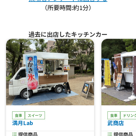
（所要時間:約1分）
過去に出店したキッチンカー
食事
スイーツ
食事
ドリン
満月Lab
武商店
提供商品
提供商品