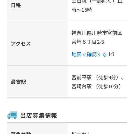
土日祝（一部除く）11
日程
時～15時
神奈川県川崎市宮前区
宮崎６丁目2-3
アクセス
地図で確認する
open_in_new
宮前平駅
（徒歩9分）、
最寄駅
宮崎台駅
（徒歩10分）
出店募集情報