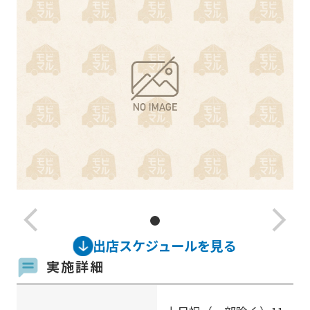
arrow_back_ios_new
arrow_forward_ios
出店スケジュールを見る
実施詳細