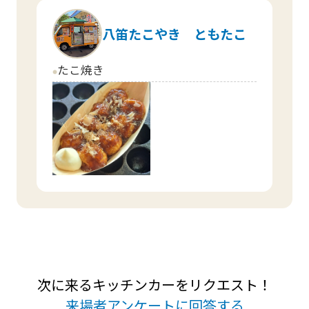
八笛たこやき ともたこ
たこ焼き
circle
次に来るキッチンカーをリクエスト！
来場者アンケートに回答する