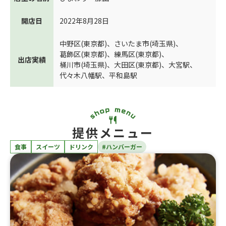
開店日
2022年8月28日
中野区(東京都)
、
さいたま市(埼玉県)
、
葛飾区(東京都)
、
練馬区(東京都)
、
出店実績
桶川市(埼玉県)
、
大田区(東京都)
、
大宮駅
、
代々木八幡駅
、
平和島駅
提供メニュー
食事
スイーツ
ドリンク
#ハンバーガー