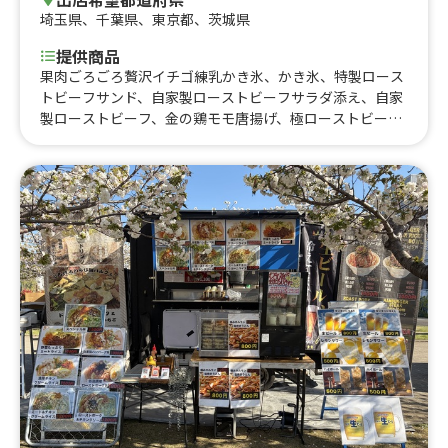
埼玉県
、
千葉県
、
東京都
、
茨城県
提供商品
果肉ごろごろ贅沢イチゴ練乳かき氷、かき氷、特製ロース
トビーフサンド、自家製ローストビーフサラダ添え、自家
製ローストビーフ、金の鶏モモ唐揚げ、極ローストビーフ
丼、ビーフカレーライス、唐揚げ丼、フライドポテト、鶏
モモ唐揚げ、ローストビーフ丼