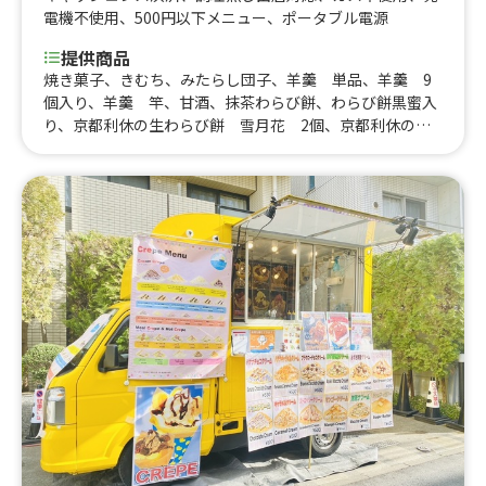
電機不使用
、
500円以下メニュー
、
ポータブル電源
提供商品
焼き菓子、きむち、みたらし団子、羊羹 単品、羊羹 9
個入り、羊羹 竿、甘酒、抹茶わらび餅、わらび餅黒蜜入
り、京都利休の生わらび餅 雪月花 2個、京都利休の生
わらび餅 雪月花 1個、京都利休生わらび餅 雪月花