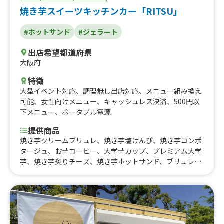
ラ、ラムネソーダ、ジンジャーエール、水出しコーヒー、
焼き芋スイーツキッチンカー「RITSU」
水出しコーヒー ミルクオレ、かき氷、日本酒、プレーン
サワー、ラムネサワー、クラフトビール、ビール、オーガ
#ホットサンド
#ジェラート
ニックジン
出店希望都道府県
大阪府
特徴
大型イベント対応
、
調理無し出店対応
、
メニュー組み換え
可能
、
女性向けメニュー
、
キャッシュレス決済
、
500円以
下メニュー
、
ポータブル電源
提供商品
焼き芋クリームブリュレ、焼き芋塩けんぴ、焼き芋コンポ
タージュ、お芋コーヒー、大学芋カップ、プレミアム大学
芋、焼き芋炙りチーズ、焼き芋ホットサンド、ブリュレカ
ップ、焦がしキャラメルジェラート、焼き芋ブリュレ、熟
成プレミアム 極蜜焼き芋、焼き芋ジェラート、oimodoカ
ップ