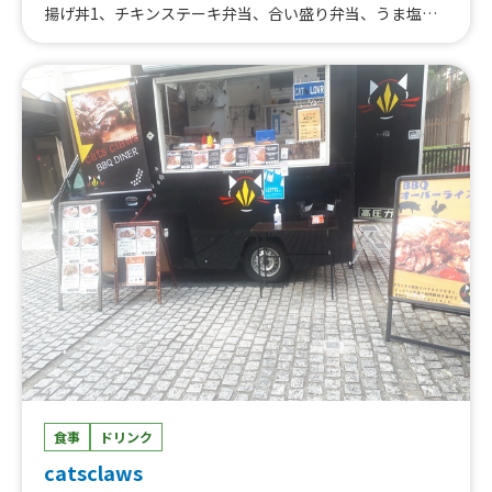
揚げ丼1、チキンステーキ弁当、合い盛り弁当、うま塩ネ
ギ唐揚げ丼、ご飯大盛り、サッパリ出汁唐揚げ南蛮漬け、
鷄節香る揚げ出し豆腐、冷やし出汁きゅうり、各種ピンチ
ョス、かき氷、冷やしパイン、鷄節ポテト、ラムネ、マン
ゴージュース、フローズンマンゴー、レブフィート、ジン
トニック、梅酒ソーダ、気まぐれラムハイボール、ビー
ル、フレーバー、フレッシュミントの本格モヒート
食事
ドリンク
catsclaws