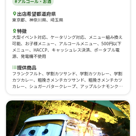
#アルコール・お酒
出店希望都道府県
東京都
、
神奈川県
、
埼玉県
特徴
大型イベント対応
、
ケータリング対応
、
メニュー組み換え
可能
、
お子様メニュー
、
アルコールメニュー
、
500円以下
メニュー
、
HACCP
、
キャッシュレス決済
、
ポータブル電
源
、
発電機不使用
提供商品
フランクフルト、学割カツサンド、学割カツカレー、学割
カツカレー、粗挽きメンチカツサンド、粗挽きメンチカツ
カレー、シュガーバタークレープ、アップルシナモンクレ
ープ、苺クレープ、特製ハンバーグ丼、飛騨牛肉コロッ
ケ、特製レモンサワー、サッポロ生ビール、定番チョコバ
ナナクレープ、期間限定イチゴクレープ、豚汁、自家製チ
ャーシュー丼、ソース焼そば、揚げたこ焼き６個入り、か
ら揚げ丼～和風マヨネーズ仕立て～、特上天丼、カツカレ
ー、カレー、山盛りかき氷、飛騨牛コロッケサンド、カツ
サンド、厚焼卵サンド