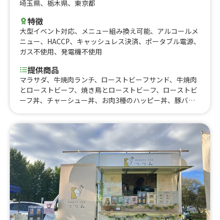
埼玉県
、
栃木県
、
東京都
特徴
大型イベント対応
、
メニュー組み換え可能
、
アルコールメ
ニュー
、
HACCP
、
キャッシュレス決済
、
ポータブル電源
、
ガス不使用
、
発電機不使用
提供商品
マラサダ、牛焼肉ランチ、ローストビーフサンド、牛焼肉
とローストビーフ、焼き鳥とローストビーフ、ローストビ
ーフ丼、チャーシュー丼、お肉3種のハッピー丼、豚バラ
串、黒毛牛サーロインと豚バラのスペシャル丼、牛スジビ
ーフシチューカレー、焼き とうもろこし、焼き鳥丼 、国
産豚バラ丼、よくばり丼、霜降り和牛串、黒毛牛サーロイ
ン丼