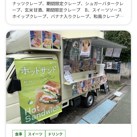
ナッツクレープ、期間限定クレープ、シュガーバタークレ
ープ、玄米甘酒、期間限定クレープ B、スイーツソース
ホイップクレープ、バナナ入りクレープ、和風クレープ、
キャラメルホイップ、いちごソースホイップ、抹茶ソース
ホイップ、マンゴーソースホイップ、ブルーベリーホイッ
プ、メイプルソースホイップ、ホイップのみクレープ、バ
ナナホイップ、チョコバナナホイップ、キャラメルバナナ
ホイップ、抹茶バナナホイップ、グレープフルーツホイッ
プ、生苺ホイップ、チョコ生苺ホイップ、バナナ生苺ホイ
ップ、チョコバナナ生苺ホイップ、あずきホイップ、マロ
ンあずきホイップ、抹茶あずきホイップ、黒みつ・きな
こ クレープ、売上報告用）550円クレープ、売上報告
用）600円クレープ、売上報告用）650円クレープ、売上
報告用）680円クレープ、売上報告用）700円クレープ、
売上報告用）750円クレープ、トッピング50円、トッピン
グ100円、ホットコーヒー、アイスコーヒー（アイスアメ
リカーノ）、カフェラテ、ハンドドリップ シングルオリ
ジン（ホット）、ハンドドリップ ブレンドコーヒー（ホ
ット）、カフェオレ（ドリップコーヒーのミルク割り）、
ホットチョコレート、ホットジンジャー、抹茶ラテ、自家
製レモンスカッシュ、自家製レモネード、クラフトコー
食事
スイーツ
ドリンク