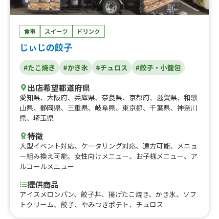
食事
スイーツ
ドリンク
じぃじの餃子
#たこ焼き
#かき氷
#チュロス
#餃子・小籠包
出店希望都道府県
愛知県
、
大阪府
、
兵庫県
、
奈良県
、
京都府
、
滋賀県
、
和歌
山県
、
静岡県
、
三重県
、
岐阜県
、
東京都
、
千葉県
、
神奈川
県
、
埼玉県
特徴
大型イベント対応
、
ケータリング対応
、
遠方可能
、
メニュ
ー組み換え可能
、
女性向けメニュー
、
お子様メニュー
、
ア
ルコールメニュー
提供商品
アイスメロンパン、餃子丼、揚げたこ焼き、かき氷、ソフ
トクリーム、餃子、やみつきポテト、チュロス