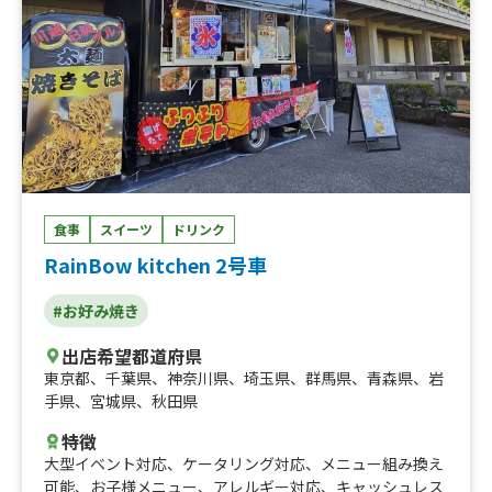
食事
スイーツ
ドリンク
RainBow kitchen 2号車
#お好み焼き
出店希望都道府県
東京都
、
千葉県
、
神奈川県
、
埼玉県
、
群馬県
、
青森県
、
岩
手県
、
宮城県
、
秋田県
特徴
大型イベント対応
、
ケータリング対応
、
メニュー組み換え
可能
、
お子様メニュー
、
アレルギー対応
、
キャッシュレス