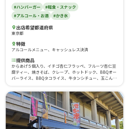
#ハンバーガー
#軽食・スナック
#アルコール・お酒
#かき氷
出店希望都道府県
東京都
特徴
アルコールメニュー
、
キャッシュレス決済
提供商品
からあげ５個入り、イチゴ杏仁フラッペ、フルーツ杏仁豆
腐ティー、焼きそば、クレープ、ホットドック、BBQオー
バーライス、BBQタコライス、牛タンシチュー、玉こんに
ゃく、フライドポテト、牛タンカレー、プルドチキンカレ
ー、かき氷、BBQ タコス、BBQサンドイッチ、フランク
フルト、カップインフレンチトースト、アルコール、BBQ
単品、ドリンク、BBQバーガー、ハラミグリル丼