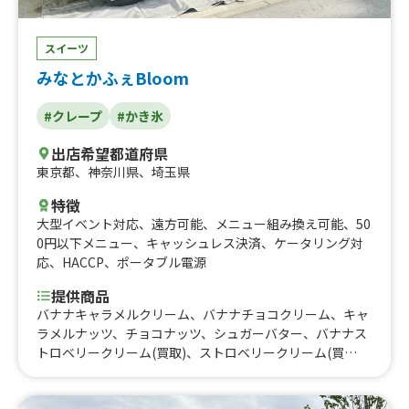
スイーツ
みなとかふぇBloom
#クレープ
#かき氷
出店希望都道府県
東京都
、
神奈川県
、
埼玉県
特徴
大型イベント対応
、
遠方可能
、
メニュー組み換え可能
、
50
0円以下メニュー
、
キャッシュレス決済
、
ケータリング対
応
、
HACCP
、
ポータブル電源
提供商品
バナナキャラメルクリーム、バナナチョコクリーム、キャ
ラメルナッツ、チョコナッツ、シュガーバター、バナナス
トロベリークリーム(買取)、ストロベリークリーム(買
取)、バナナキャラメルクリーム(買取)、バナナチョコクリ
ーム(買取)、キャラメルクリーム(買取)、チョコクリーム