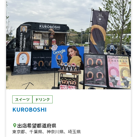
(買取)、ブラウニーチョコクリーム(買取)、クレープ(10
月〜)、バナナキャラメルクリームクレープ、バナナチョ
コクリームクレープ、ブラウニーチョコクリームクレー
プ、クレープ(5/1〜)、かき氷(シェイブアイス)
スイーツ
ドリンク
KUROBOSHI
出店希望都道府県
東京都
、
千葉県
、
神奈川県
、
埼玉県