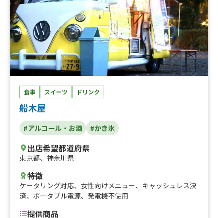
食事
スイーツ
ドリンク
船木屋
#アルコール・お酒
#かき氷
出店希望都道府県
東京都
、
神奈川県
特徴
ケータリング対応
、
女性向けメニュー
、
キャッシュレス決
済
、
ポータブル電源
、
発電機不使用
提供商品