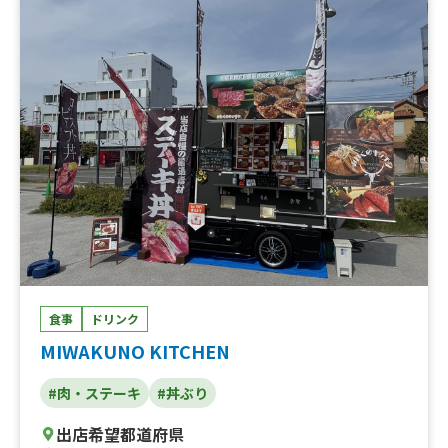
ド(焼ドーナツ)、雪どけプリン、かき氷、アイスコーヒ
ー、ラムネ、コカ・コーラ、ファンタグレープ、ミネラル
ウォーター、麦茶、カルピスウォーター、イチゴミルク、
烏龍茶、緑茶
食事
ドリンク
MIWAKUNO KITCHEN
#肉・ステーキ
#丼ぶり
出店希望都道府県