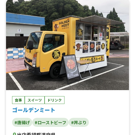
トピザ ボロネーゼ、まるごとトマトと生ハムの冷製パス
タ、三元豚 スパイシーポーク串、グリルハーブチキン
串、shave ice 苺、shave ice 檸檬、トルネードソーセー
ジ、チョリソーとハラペーニョの旨辛ピッツァ、石窯焼き
芋のミニピッツァ、チュロス各種、サバとトマトのパス
タ、オオズワイ蟹のビスク パスタ、イカとジェノベーゼ
のパスタ、パスタ ミートソース、かき氷各種、チキポテ
セット、ストロベリーフルーツティー、クラッシュストロ
ベリーラテ、クリームソーダ各種、ドッグピッツァ、イタ
リアンサラミとチーズのカルツォーネ （包み焼きピッツ
ァ）、4種のチーズとはちみつのピッツァ、ピッツァ ハ
ーフ&ハーフ、しらすのピッツァ、自家製 プリン、サバ
の香草パン粉焼き、ブルーベリーのミニピッツァ、グリル
チキン、スペアリブ、ピッツァ・マルゲリータ、ピッツ
ァ・オルトナーラ、チキンとペンネのトマトソース煮込
み チーズ焼き
食事
スイーツ
ドリンク
ゴールデンミート
#唐揚げ
#ローストビーフ
#丼ぶり
出店希望都道府県