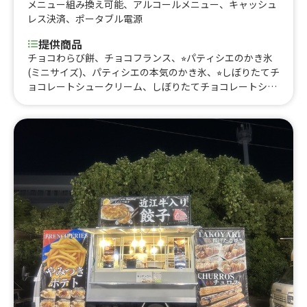
メニュー組み換え可能
、
アルコールメニュー
、
キャッシュ
レス決済
、
ポータブル電源
提供商品
チョコわらび餅、チョコフランス、⭐︎パティシエのかき氷
(ミニサイズ)、パティシエの本気のかき氷、⭐︎しぼりたてチ
ョコレートシュークリーム、しぼりたてチョコレートシュ
ークリーム、しぼりたてチョコレートシュークリーム、ピ
ーカンチョコレート、産地別タブレットチョコレート、オ
ランジェット、ボンボンチョコレート各種、フルーツMIX
アップルジュース、フルーツMIXアイスティー、カカオミ
ルクティー、チョコレートドリンク(ホット)、チョコレー
トドリンク、シュワシュワゼリーアイスドリンク、シュワ
シュワゼリードリンク 各種、チョコバナナ、自家製チョコ
レートタブレット