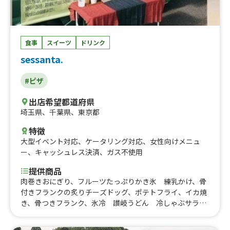
食事
スイーツ
ドリンク
sessanta.
#ピザ
出店希望都道府県
埼玉県
、
千葉県
、
東京都
特徴
大型イベント対応
、
ケータリング対応
、
女性向けメニュ
ー
、
キャッシュレス決済
、
ガス不使用
提供商品
肉巻きおにぎり、フルーツたっぷりかき氷 練乳かけ、骨
付きフランクの炙りチーズドッグ、ポテトフライ、イカ焼
き、骨つきフランク、氷冷 讃岐うどん 冷しゃぶサラダ
胡麻だれ、かき氷、ハニーマスタードチキンドッグ、クラ
シックドッグ、カットピザ じゃがマヨソーセージ、カッ