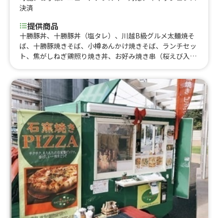
決済
提供商品
十勝豚丼、十勝豚丼（塩タレ）、川越B級グルメ太麺焼そ
ば、十勝豚焼きそば、小樽あんかけ焼きそば、ランチセッ
ト、焦がしねぎ鶏照り焼き丼、お好み焼き串（桜えび入
り チーズ味 明太マヨ味、20種類かき氷、カラフルさい
まいもボール、15種類のふりふりポテト、トルネードウイ
ンナー、宮崎肉巻きおにぎり、ジャンボ照り焼きチキンス
テーキ、三河フランク、カラフルフルーツラムネ、ホッ
ト アイスドリンク、ホットココア、ホット アイスレモ
ネード、レモンサワー