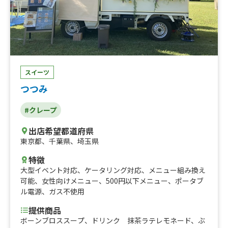
スイーツ
つつみ
#クレープ
出店希望都道府県
東京都
、
千葉県
、
埼玉県
特徴
大型イベント対応
、
ケータリング対応
、
メニュー組み換え
可能
、
女性向けメニュー
、
500円以下メニュー
、
ポータブ
ル電源
、
ガス不使用
提供商品
ボーンブロススープ、ドリンク 抹茶ラテレモネード、ぶ