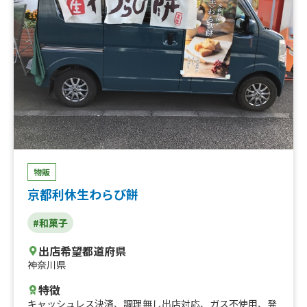
ー、アイスチョコレート、ホットチョコレート、ホットワ
イン、コーンスープ、オリオンビール、ドリロコス、レモ
ネード、レモンスカッシュ、タピオカミルクティー、レモ
ンサワー、ハイボール、フランクフルト、かき氷、タコ
ス、サルサタコライス、温玉タコライス、サワークリーム
タコライス、アボカドタコライス、トルティーヤタコライ
ス、チーズタコライス、タコライス
物販
京都利休生わらび餅
#和菓子
出店希望都道府県
神奈川県
特徴
キャッシュレス決済
、
調理無し出店対応
、
ガス不使用
、
発