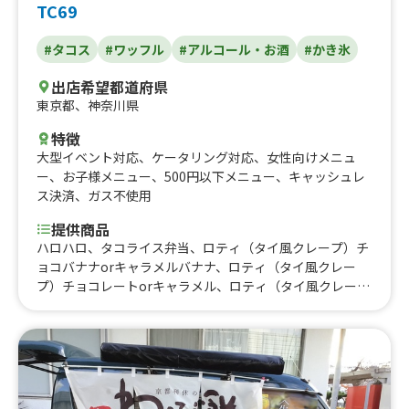
TC69
#タコス
#ワッフル
#アルコール・お酒
#かき氷
出店希望都道府県
東京都
、
神奈川県
特徴
大型イベント対応
、
ケータリング対応
、
女性向けメニュ
ー
、
お子様メニュー
、
500円以下メニュー
、
キャッシュレ
ス決済
、
ガス不使用
提供商品
ハロハロ、タコライス弁当、ロティ（タイ風クレープ）チ
ョコバナナorキャラメルバナナ、ロティ（タイ風クレー
プ）チョコレートorキャラメル、ロティ（タイ風クレー
プ）プレーン、韓国ドーナツ、マラサダドーナツ、コナコ
ーヒー オールドファッション、ワッフル ホイップ、ワ
ッフル キャラメル、ワッフル チョコレート、タピオカ
キャラメル、タピオカチョコ、生フルーツジュース、ジン
ジャエール、いちごレアチーズドリンク、スパムおにぎ
り、飲むチーズケーキ、ホットコーヒー、アイスコーヒ