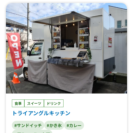
トポークサンド、おつまみハンバーグ、おつまみロースト
ポーク、極ホルモン塩焼きうどん、揚げたい焼き、かき
氷、ビール、ハイネケン、レモンサワー、ジムビームハイ
ボール、わらび餅パルフェ、わらび餅ドリンク、バドワイ
ザー、チーズボール、チーズハットク、ポテトフライL、
ポテトフライM、からあげ
食事
スイーツ
ドリンク
トライアングルキッチン
#サンドイッチ
#かき氷
#カレー