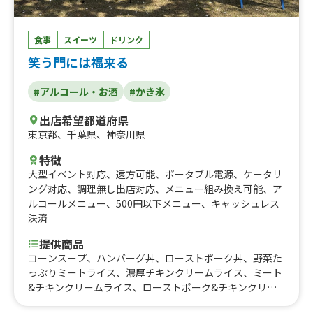
食事
スイーツ
ドリンク
笑う門には福来る
#アルコール・お酒
#かき氷
出店希望都道府県
東京都
、
千葉県
、
神奈川県
特徴
大型イベント対応
、
遠方可能
、
ポータブル電源
、
ケータリ
ング対応
、
調理無し出店対応
、
メニュー組み換え可能
、
ア
ルコールメニュー
、
500円以下メニュー
、
キャッシュレス
決済
提供商品
コーンスープ、ハンバーグ丼、ローストポーク丼、野菜た
っぷりミートライス、濃厚チキンクリームライス、ミート
&チキンクリームライス、ローストポーク&チキンクリー
ムライス、スペシャルライス、ハンバーグサンド、ロース