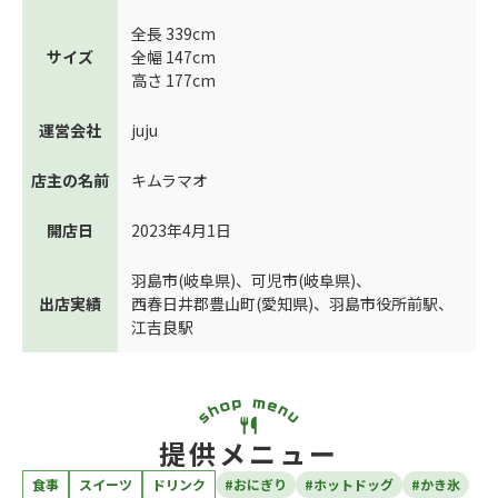
全長 339cm
サイズ
全幅 147cm
高さ 177cm
運営会社
juju
店主の名前
キムラマオ
開店日
2023年4月1日
羽島市(岐阜県)
、
可児市(岐阜県)
、
出店実績
西春日井郡豊山町(愛知県)
、
羽島市役所前駅
、
江吉良駅
提供メニュー
食事
スイーツ
ドリンク
#おにぎり
#ホットドッグ
#かき氷