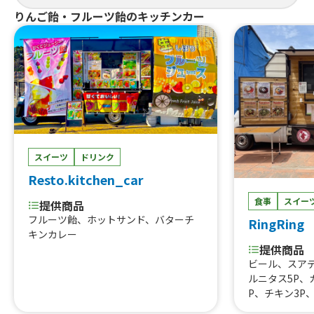
りんご飴・フルーツ飴のキッチンカー
スイーツ
ドリンク
Resto.kitchen_car
食事
スイー
提供商品
フルーツ飴、ホットサンド、バターチ
RingRing
キンカレー
提供商品
ビール、スアデ
ルニタス5P、
P、チキン3P
イーボウル、