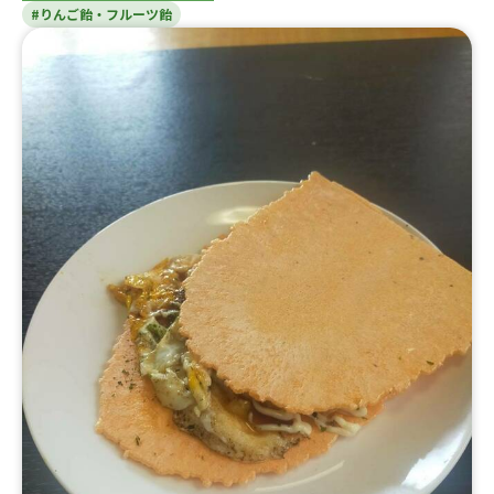
#りんご飴・フルーツ飴