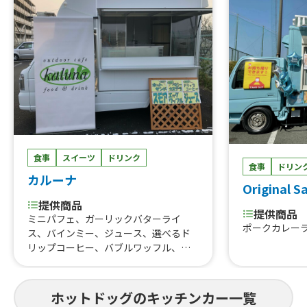
食事
スイーツ
ドリンク
食事
ドリン
カルーナ
Original S
提供商品
提供商品
ミニパフェ、ガーリックバターライ
ポークカレー
ス、バインミー、ジュース、選べるド
リップコーヒー、バブルワッフル、デ
ザートパン、スモア、ちょっとかわった
ベビーカステラ、ホットドック、ホッ
トサンド
ホットドッグのキッチンカー一覧