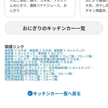
りんごあめ、豚汁、カキ氷、プレミア
おにぎり唐揚
ムおにぎり、濃厚バナナジュース、お
キ丼、冷やし
にぎり
チキン南蛮丼
婆茄子丼、照
み丼、チャー
麻婆豆腐丼、
おにぎりのキッチンカー一覧
ョプサル風丼
マヨ丼、牛焼
ボトル(700円
円)、カップド
関連リンク
愛知県 × かき氷
／
岐阜県 × かき氷
／
愛知県 × ホットドッグ
／
ンク(400)、
岐阜県 × ホットドッグ
／
愛知県 × おにぎり
／
天セット、唐
愛知県 × りんご飴・フルーツ飴
／
岐阜県 × りんご飴・フルーツ飴
／
岐阜県 × おにぎり
／
西春日井郡豊山町(愛知県) × かき氷
／
からあげ10個
羽島市(岐阜県) × かき氷
／
可児市(岐阜県) × かき氷
／
西春日井郡豊山町(愛知県) × ホットドッグ
／
(650)、おにぎ
羽島市(岐阜県) × ホットドッグ
／
可児市(岐阜県) × ホットドッグ
／
西春日井郡豊山町(愛知県) × おにぎり
／
円)、おにぎり(
西春日井郡豊山町(愛知県) × りんご飴・フルーツ飴
／
おにぎり(35
羽島市(岐阜県) × りんご飴・フルーツ飴
／
可児市(岐阜県) × りんご飴・フルーツ飴
（ペットボト
キッチンカー一覧へ戻る