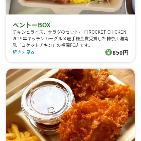
ベントーBOX
チキンとライス、サラダのセット。 ◎ROCKET CHICKEN
2019年キッチンカーグルメ選手権金賞受賞した神奈川湘南
発「ロケットチキン」の福岡FC店です。
850円
チキンは、独自配合のスパイスと独自開発した衣により、
続きを見る
今までにない食感を実現！サク、ふわ、ジューシー、なの
に重くない、新感覚のフライドチキン！
鶏肉、野菜、米は国産にこだわってます。