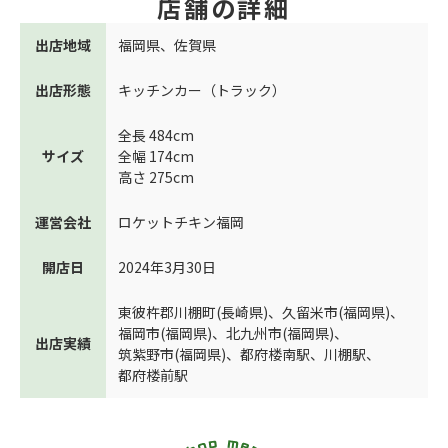
店舗の詳細
出店地域
福岡県
、
佐賀県
出店形態
キッチンカー（トラック）
全長 484cm
サイズ
全幅 174cm
高さ 275cm
運営会社
ロケットチキン福岡
開店日
2024年3月30日
東彼杵郡川棚町(長崎県)
、
久留米市(福岡県)
、
福岡市(福岡県)
、
北九州市(福岡県)
、
出店実績
筑紫野市(福岡県)
、
都府楼南駅
、
川棚駅
、
都府楼前駅