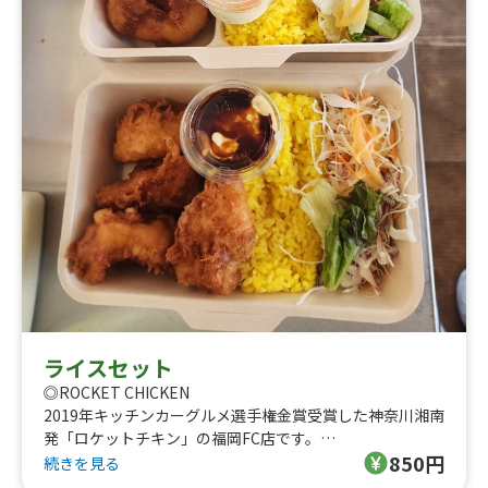
ライスセット
◎ROCKET CHICKEN
2019年キッチンカーグルメ選手権金賞受賞した神奈川湘南
発「ロケットチキン」の福岡FC店です。
850円
チキンは、独自配合のスパイスと独自開発した衣により、
続きを見る
今までにない食感を実現！サク、ふわ、ジューシー、なの