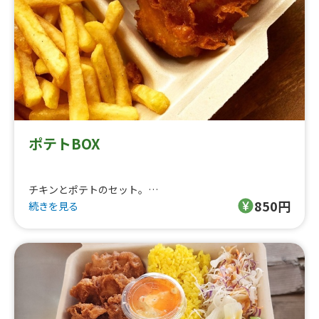
ポテトBOX
チキンとポテトのセット。
850円
◎ROCKET CHICKEN
続きを見る
2019年キッチンカーグルメ選手権金賞受賞した神奈川湘南
発「ロケットチキン」の福岡FC店です。
チキンは、独自配合のスパイスと独自開発した衣により、
今までにない食感を実現！サク、ふわ、ジューシー、なの
に重くない、新感覚のフライドチキン！
鶏肉、野菜、米は国産にこだわってます。