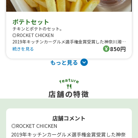
ポテトセット
チキンとポテトのセット。
◎ROCKET CHICKEN
2019年キッチンカーグルメ選手権金賞受賞した神奈川湘南
850円
発「ロケットチキン」の福岡FC店です。
続きを見る
チキンは、独自配合のスパイスと独自開発した衣により、
今までにない食感を実現！サク、ふわ、ジューシー、なの
もっと見る
に重くない、新感覚のフライドチキン！
鶏肉、野菜、米は国産にこだわってます。
店舗の特徴
店舗コメント
◎ROCKET CHICKEN
2019年キッチンカーグルメ選手権金賞受賞した神奈