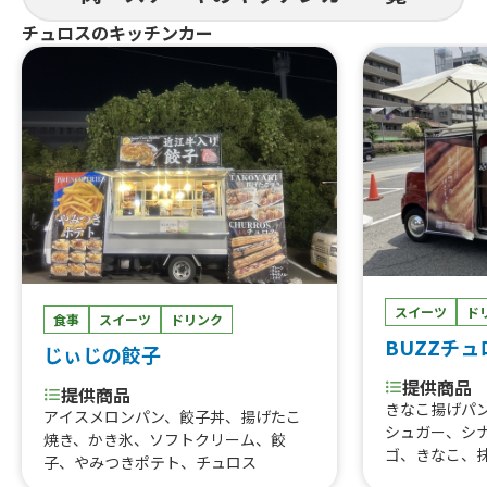
牛タン串、なにわ黒牛ステーキ丼、な
ほか色々、ソ
にわ黒牛ステーキ串、大阪梅ポーク肉
チュロスのキッチンカー
ー、ターキー
巻きおにぎり、ハラミ重(ランチ)900、
ーストビーフ
熟成ハラミ串ランチ、塩タン串ランチ、
焼肉丼、大阪美人カステラ15個、大阪
美人カステラ25個、大阪美人カステラ4
0個、チュロス、りんご飴、大阪産梅ポ
ーク焼きそば、カステラいちごパフ
ェ、焼き鳥、いちご飴、ビール、冷や
しパイン、なにわ黒牛の極上焼きそ
ば、フランクフルト、カキ氷、仙台牛
タン重、唐揚げ、焼き芋、ポテト、た
こ焼き
スイーツ
ド
食事
スイーツ
ドリンク
BUZZチ
じぃじの餃子
提供商品
提供商品
きなこ揚げパ
アイスメロンパン、餃子丼、揚げたこ
シュガー、シ
焼き、かき氷、ソフトクリーム、餃
ゴ、きなこ、
子、やみつきポテト、チュロス
モンド、3色