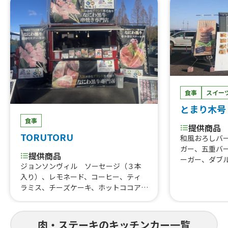
食事
スイー
とまり木号
食事
提供商品
TORUTORU
和風おろしバ
ガー、五重バ
提供商品
ーガー、ダブ
ジョンソンヴィル ソーセージ（３本
ガー、ざくざ
入り）、レモネード、コーヒー、ティ
げ、ポテト、牛
ラミス、チーズケーキ、ホットココア、
ーガー、カン
はらみ焼肉あいもり重、なにわ黒牛牛
ダ肉バーガー
すじ煮込み、河内鴨串焼き、はらみ
レープ、タレ
重、はらみステーキ串イベント、トロ
肉・ステーキのキッチンカー一覧
ツ丼、イタリ