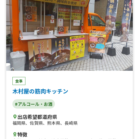
コ、リフレッシュアクア、グレナデンジンジャー、韓国か
き氷ピンス、禁断の竜田揚げ
食事
木村屋の筋肉キッチン
#アルコール・お酒
出店希望都道府県
福岡県
、
佐賀県
、
熊本県
、
長崎県
特徴