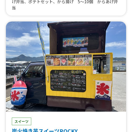
げ弁当、ポテトセット、から揚げ 5〜10個 からあげ弁
当
スイーツ
炭火焼き芋スイーツROCKY