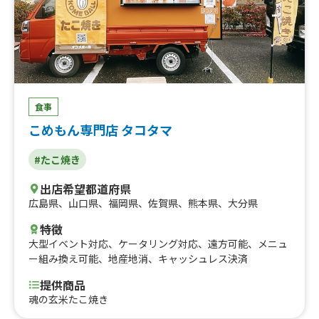
食事
こめもん専門店 タコタマ
#たこ焼き
出店希望都道府県
広島県
、
山口県
、
福岡県
、
佐賀県
、
熊本県
、
大分県
特徴
大型イベント対応
、
ケータリング対応
、
遠方可能
、
メニュ
ー組み換え可能
、
地産地消
、
キャッシュレス決済
提供商品
魂の玄米たこ焼き