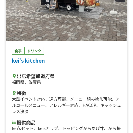
食事
ドリンク
kei's kitchen
出店希望都道府県
福岡県
、
佐賀県
特徴
大型イベント対応
、
遠方可能
、
メニュー組み換え可能
、
ア
ルコールメニュー
、
アレルギー対応
、
HACCP
、
キャッシュ
レス決済
提供商品
kei'sセット、keisカップ、トッピングからあげ丼、から揚