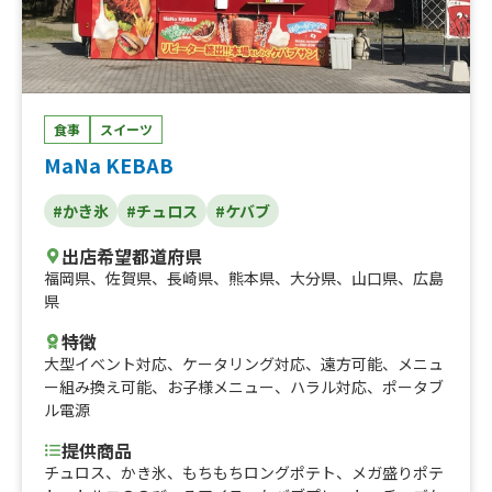
食事
スイーツ
MaNa KEBAB
#かき氷
#チュロス
#ケバブ
出店希望都道府県
福岡県
、
佐賀県
、
長崎県
、
熊本県
、
大分県
、
山口県
、
広島
県
特徴
大型イベント対応
、
ケータリング対応
、
遠方可能
、
メニュ
ー組み換え可能
、
お子様メニュー
、
ハラル対応
、
ポータブ
ル電源
提供商品
チュロス、かき氷、もちもちロングポテト、メガ盛りポテ