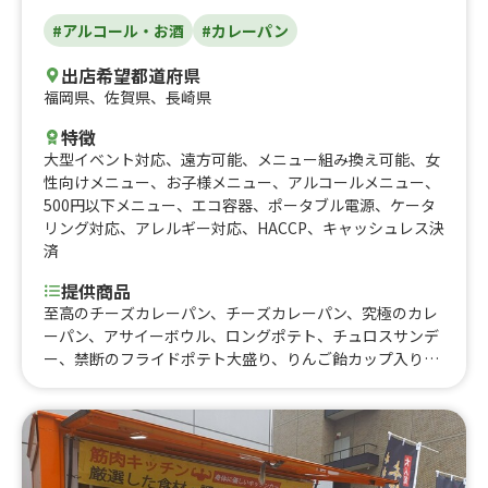
#アルコール・お酒
#カレーパン
出店希望都道府県
福岡県
、
佐賀県
、
長崎県
特徴
大型イベント対応
、
遠方可能
、
メニュー組み換え可能
、
女
性向けメニュー
、
お子様メニュー
、
アルコールメニュー
、
500円以下メニュー
、
エコ容器
、
ポータブル電源
、
ケータ
リング対応
、
アレルギー対応
、
HACCP
、
キャッシュレス決
済
提供商品
至高のチーズカレーパン、チーズカレーパン、究極のカレ
ーパン、アサイーボウル、ロングポテト、チュロスサンデ
ー、禁断のフライドポテト大盛り、りんご飴カップ入り、
禁断のフライドポテト、いちご飴、パイナップル&ナタデ
ココ、チュロス、キウイ&ナタデココ、かき氷、削りいち
ご、フルーツソースグレープフルーツナタデココ、フルー
ツソース台湾レモン、フルーツソースパイナップルパッシ
ョンナタデココ、フルーツソースストロベリー&ナタデコ