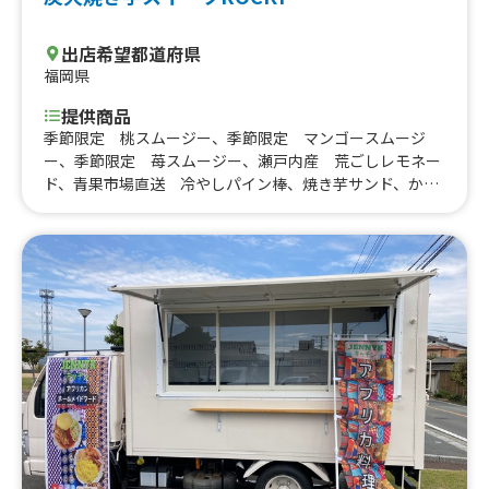
出店希望都道府県
福岡県
提供商品
季節限定 桃スムージー、季節限定 マンゴースムージ
ー、季節限定 苺スムージー、瀬戸内産 荒ごしレモネー
ド、青果市場直送 冷やしパイン棒、焼き芋サンド、かき
氷、焼き芋ブリュレアイスのせ 選べるキャラメルORチ
ョコレートソース付き、さつまいも開運チップス、コーヒ
ー （HOT/ICE)、ホット/アイス チョコレート焼きマシ
ュマロ付き、大学芋 銘柄:徳島県産鳴門金時芋、炭火高糖
度焼き芋 銘柄:大分県産甘太くん、冷やしみかん、さつま
いもの故郷メキシコB級グルメ【ドリロコス】、冷やし焼
き芋、炭火焼き芋ブリュレ、炭火焼き芋シェイク、炭火焼
き芋 銘柄:鹿児島県知覧【みなみちゃん】