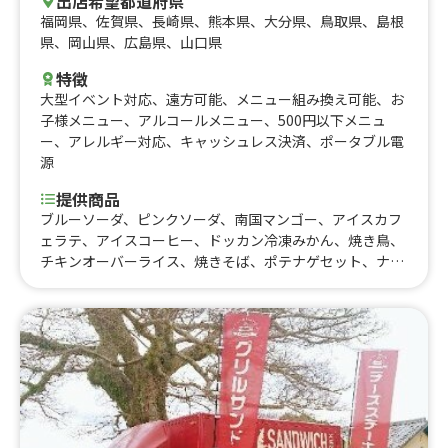
出店希望都道府県
福岡県
、
佐賀県
、
長崎県
、
熊本県
、
大分県
、
鳥取県
、
島根
県
、
岡山県
、
広島県
、
山口県
特徴
大型イベント対応
、
遠方可能
、
メニュー組み換え可能
、
お
子様メニュー
、
アルコールメニュー
、
500円以下メニュ
ー
、
アレルギー対応
、
キャッシュレス決済
、
ポータブル電
源
提供商品
ブルーソーダ、ピンクソーダ、南国マンゴー、アイスカフ
ェラテ、アイスコーヒー、ドッカン冷凍みかん、焼き鳥、
チキンオーバーライス、焼きそば、ポテナゲセット、ナゲ
ット、ポテト、フランクフルト、焼きマシュマロ、つくね
3本セット、とり皮3本セット、銀杏2本セット、味噌煮込
み、ローストビーフ丼、ビール、うずら2本セット、もも3
本セット、バラ3本セット、鳥飯、かき氷、焼き鳥、焼き
鳥