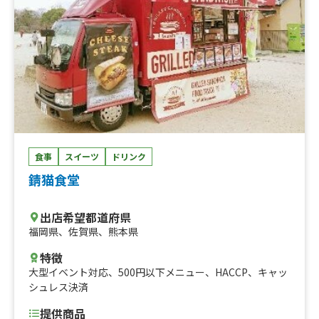
食事
スイーツ
ドリンク
錆猫食堂
出店希望都道府県
福岡県
、
佐賀県
、
熊本県
特徴
大型イベント対応
、
500円以下メニュー
、
HACCP
、
キャッ
シュレス決済
提供商品