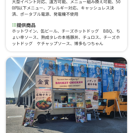
大型イベント対応
、
遠方可能
、
メニュー組み換え可能
、
50
0円以下メニュー
、
アレルギー対応
、
キャッシュレス決
済
、
ポータブル電源
、
発電機不使用
提供商品
ホットワイン、缶ビール、チーズホットドッグ BBQ、ち
ょい辛ソース、熟成タレの本格豚丼、チュロス、チーズホ
ットドッグ ケチャップソース、博多もつちゃん