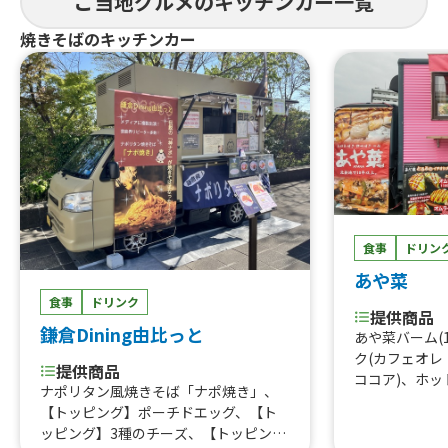
ご当地グルメのキッチンカー一覧
焼きそばのキッチンカー
食事
eatjoy
食事
ドリン
あや菜
提供商品
長崎角煮まん
食事
ドリンク
提供商品
ー
鎌倉Dining由比っと
あや菜バーム(
ク(カフェオ
提供商品
ココア)、ホッ
ナポリタン風焼きそば「ナポ焼き」、
茶)、日替りお
【トッピング】ポーチドエッグ、【ト
惣菜(1カップ
ッピング】3種のチーズ、【トッピン
鮭)、日替り弁