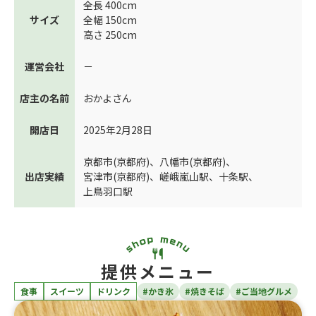
全長 400cm
サイズ
全幅 150cm
高さ 250cm
運営会社
－
店主の名前
おかよさん
開店日
2025年2月28日
京都市(京都府)
、
八幡市(京都府)
、
出店実績
宮津市(京都府)
、
嵯峨嵐山駅
、
十条駅
、
上鳥羽口駅
提供メニュー
食事
スイーツ
ドリンク
#かき氷
#焼きそば
#ご当地グルメ