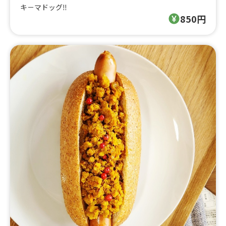
キ－マドッグ‼️
850円