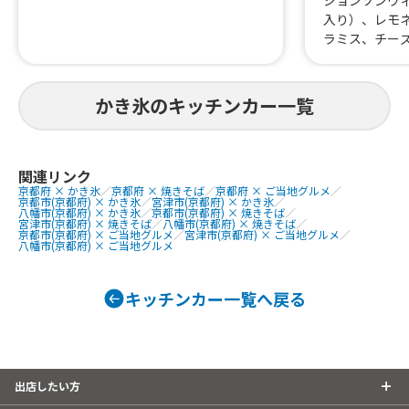
ジョンソンヴ
入り）、レモ
ラミス、チー
はらみ焼肉あ
すじ煮込み、
重、はらみス
かき氷のキッチンカー一覧
牛タン串、な
にわ黒牛ステ
巻きおにぎり、
熟成ハラミ串
関連リンク
京都府 × かき氷
／
京都府 × 焼きそば
／
京都府 × ご当地グルメ
／
焼肉丼、大阪美
京都市(京都府) × かき氷
／
宮津市(京都府) × かき氷
／
美人カステラ2
八幡市(京都府) × かき氷
／
京都市(京都府) × 焼きそば
／
宮津市(京都府) × 焼きそば
／
八幡市(京都府) × 焼きそば
／
0個、チュロ
京都市(京都府) × ご当地グルメ
／
宮津市(京都府) × ご当地グルメ
／
八幡市(京都府) × ご当地グルメ
ーク焼きそば
ェ、焼き鳥、
しパイン、な
キッチンカー一覧へ戻る
ば、フランク
タン重、唐揚
こ焼き
出店したい方