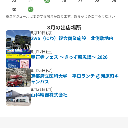
23
24
25
26
27
28
29
。
※
30
31
※スケジュールは変更する場合があります、あらかじめご了承ください。
8月の出店場所
キ
8月10日(月)
2wa（にわ）複合商業施設 北側敷地内
ラン
8月22日(土)
興正寺フェス ～きっず報恩講～ 2026
キ
8月25日(火)
京都府立医科大学 平日ランチ @河原町キ
ャンパス
8月31日(月)
山科精器株式会社
ラン