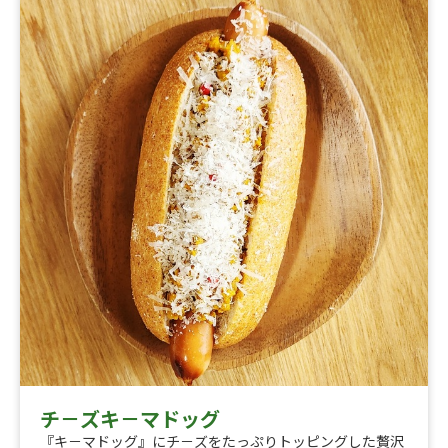
チ－ズキ－マドッグ
『キ－マドッグ』にチ－ズをたっぷりトッピングした贅沢