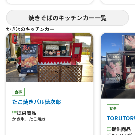
グ】フランク、【トッピング】気まぐ
揚げ、ビール
れ肉乗せ、【季節限定トッピング】お
ばバーガー(2
やじの野菜まし、ナポリタン風焼きそ
焼きそばのキッチンカー一覧
とろふわオムラ
ば「ミニナポ焼き」、ナポリタン風焼
の唐揚げ&コ
きそば「ナポ焼き」900、炙り豚バラ
かき氷のキッチンカー
揚げ&ミニミ
飯、ドーナッツ、デコレーションドー
唐揚げ&ポテ
ナッツ、アメリカンドッグ、串フラン
げ、中途半端
ク、ポテトフライ、シャカシャカポテ
玉とんぺい焼
ト、チーズナポ焼きドッグ、ナポ焼き
ば、特製ソー
ドッグ、ジャンボ牛串焼き、ジャンボ牛
串ステーキ700、湘南しらなみ熟成豚の
串焼き、肉巻き串おにぎり、厚切り豚タ
ン串焼き、かき氷、星降るかき氷、マ
ンゴーミサイル、メロンソーダ、メロ
ンクリームソーダ、アルコールフリー
食事
ビール、レモンスカッシュ、ノンアル
たこ焼きバル徳次郎
モヒート、アイスコーヒー、アイスカ
食事
フェ・オ・レ、ホットコーヒー、ウィ
提供商品
ンナーコーヒー、ホットカフェ・オ・
TORUTOR
かき氷、たこ焼き
レ、ホットティー、ホットチョコ、コ
ロナビール
提供商品