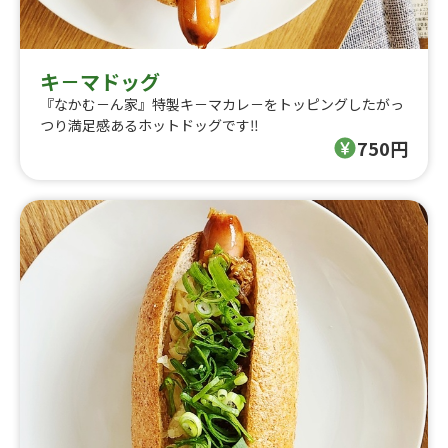
キ－マドッグ
『なかむ－ん家』特製キ－マカレ－をトッピングしたがっ
つり満足感あるホットドッグです‼️
750円