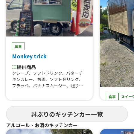
食事
Monkey trick
提供商品
クレープ、ソフトドリンク、バターチ
キンカレー、お酒、ソフトドリンク、
フラッペ、バナナスムージー、照り焼
きチキンバーガー＋チップスセット、
食事
スイー
照り焼きチキンからあげ、ジャークチ
キン丼、照り焼きチキンバーガー、照
okome
り焼きチキンの焼き鳥丼
丼ぶりのキッチンカー一覧
提供商品
丼ぶり、焼き
アルコール・お酒のキッチンカー
氷