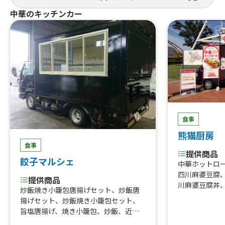
牛タン串、な
にわ黒牛ステ
提供商品
中華のキッチンカー
巻きおにぎり、
ぐるぐるウインナー、QQボール、生ビ
熟成ハラミ串
ール、ゆめかわひんやりスイーツ、豚
焼肉丼、大阪美
角煮丼、かき氷、ほっとスナック、か
美人カステラ2
す大根、ホットレモネード、唐揚げ、le
0個、チュロ
monade、つくねフリット、つくねカ
ーク焼きそば
レー、つくねライス
ェ、焼き鳥、
しパイン、な
ば、フランク
タン重、唐揚
食事
こ焼き
熊猫厨房
食事
提供商品
餃子マルシェ
中華ホットロ
四川麻婆豆腐
提供商品
川麻婆豆腐丼
炒飯焼き小籠包唐揚げセット、炒飯唐
ンスープ、ゴ
揚げセット、炒飯焼き小籠包セット、
ーム、かき氷
旨塩唐揚げ、焼き小籠包、炒飯、近江
牛餃子、ご当地餃子４点盛り