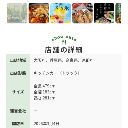
店舗の詳細
出店地域
大阪府
、
兵庫県
、
奈良県
、
京都府
出店形態
キッチンカー（トラック）
全長 479cm
サイズ
全幅 183cm
高さ 281cm
運営会社
－
開店日
2026年3月4日