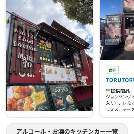
食事
TORUTOR
提供商品
ジョンソンヴ
入り）、レモ
ラミス、チー
はらみ焼肉あ
食事
スイーツ
ドリンク
すじ煮込み、
重、はらみス
まると
アルコール・お酒のキッチンカー一覧