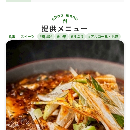
提供メニュー
食事
スイーツ
#唐揚げ
#中華
#丼ぶり
#アルコール・お酒